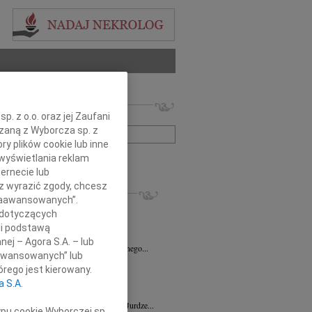
 nekrologów i wspomnień
. z o.o. oraz jej Zaufani
zwisko lub numer ogłoszenia:
ązaną z Wyborcza sp. z
ry plików cookie lub inne
wyświetlania reklam
+ szukanie zaawansowane
ernecie lub
sz wyrazić zgody, chcesz
KROLOGI
 Zaawansowanych”.
7.2026
Zielona Góra
 dotyczących
ecie Nowak Członkowi Zarządu...
li podstawą
4.2026
Zielona Góra
nej – Agora S.A. – lub
Katarzynie Hegenbarth wyrazy serdecznego...
aawansowanych” lub
n Dybowski
05.03.2026
Zielona Góra
rego jest kierowany.
dł niezmiernie wspaniały i życzliwy...
a S.A.
2.2026
Zielona Góra
wnemu Panu Doktorowi Szymonowi Jurdze...
ypu cookie Wyborczej sp.