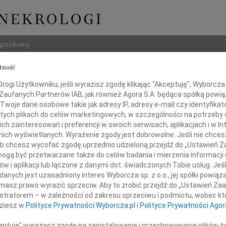
ogrzebowy
tność
Szukaj
ogi Użytkowniku, jeśli wyrazisz zgodę klikając "Akceptuję", Wyborcza sp
Imię i na
 Zaufanych Partnerów IAB, jak również Agora S.A. będąca spółką powi
Twoje dane osobowe takie jak adresy IP, adresy e-mail czy identyfikato
 tych plikach do celów marketingowych, w szczególności na potrzeby 
 zainteresowań i preferencji w swoich serwisach, aplikacjach i w Int
w nich wyświetlanych. Wyrażenie zgody jest dobrowolne. Jeśli nie chce
INNE NE
 lub chcesz wycofać zgodę uprzednio udzieloną przejdź do „Ustawień
29.0
gą być przetwarzane także do celów badania i mierzenia informacji
Elżbi
w i aplikacji lub łączone z danymi dot. świadczonych Tobie usług. Jeś
Naszemu Koledze
23.0
nych jest uzasadniony interes Wyborcza sp. z o.o., jej spółki powiąza
Pani 
masz prawo wyrazić sprzeciw. Aby to zrobić przejdź do „Ustawień Z
wi Biniszkiewiczowi
Roma
istratorem – w zależności od zakresu sprzeciwu i podmiotu, wobec któ
Odsze
dziesz w
Polityce Prywatności Wyborcza.pl
i
Polityce Prywatności Agor
06.0
kiego współczucia, wsparcia i otuchy
Szano
ceptuję" wyrażasz zgodę na zainstalowanie i przechowywanie plików t