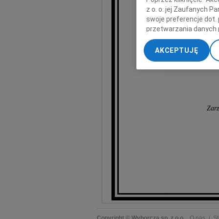
z o. o. jej Zaufanych 
swoje preferencje dot.
przetwarzania danych 
„Ustawienia zaawansow
AKCEPTUJĘ
My, nasi Zaufani Part
dokładnych danych geol
Przechowywanie informa
treści, badnie odbiorcó
Zarz
Copyright © Wyborcza sp. z o.o.
O nas
St