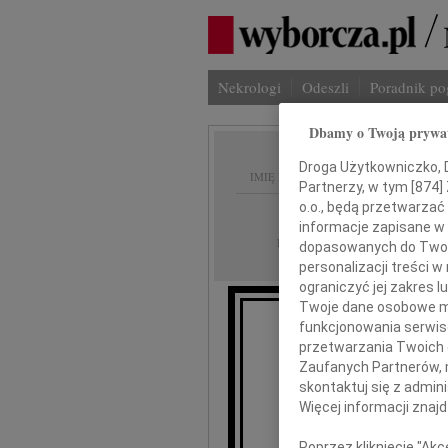
Nekrologi
Odeszli
Poradnik p
Dbamy o Twoją prywa
Droga Użytkowniczko, Dr
IMIĘ I NAZWISKO:
Partnerzy, w tym [
874
]
o.o., będą przetwarzać 
Zielona Góra
REGION:
informacje zapisane w
08.03.2017
DATA EMISJI:
dopasowanych do Twoich
personalizacji treści 
ograniczyć jej zakres
Twoje dane osobowe mo
funkcjonowania serwisó
przetwarzania Twoich da
Zaufanych Partnerów, 
Adamo
skontaktuj się z admin
Więcej informacji znaj
wyrazy głębo
Poprzez kliknięcie "Ak