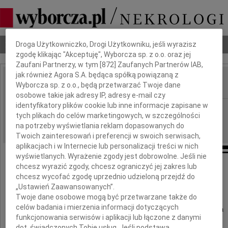
Dbamy o Twoją prywatność
Nekrologi
Odeszli
Poradnik pogrzebowy
Droga Użytkowniczko, Drogi Użytkowniku, jeśli wyrazisz
zgodę klikając "Akceptuję", Wyborcza sp. z o.o. oraz jej
Zaufani Partnerzy, w tym [
872
] Zaufanych Partnerów IAB,
jak również Agora S.A. będąca spółką powiązaną z
Wyborcza sp. z o.o., będą przetwarzać Twoje dane
IMIĘ I NAZWISKO:
osobowe takie jak adresy IP, adresy e-mail czy
identyfikatory plików cookie lub inne informacje zapisane w
Warszawa
REGION:
tych plikach do celów marketingowych, w szczególności
18.09.2009
DATA EMISJI:
na potrzeby wyświetlania reklam dopasowanych do
Twoich zainteresowań i preferencji w swoich serwisach,
aplikacjach i w Internecie lub personalizacji treści w nich
wyświetlanych. Wyrażenie zgody jest dobrowolne. Jeśli nie
chcesz wyrazić zgody, chcesz ograniczyć jej zakres lub
chcesz wycofać zgodę uprzednio udzieloną przejdź do
Z wielkim żalem zawiadamiamy,
„Ustawień Zaawansowanych”.
że w dniu 13 września 2009 roku
Twoje dane osobowe mogą być przetwarzane także do
celów badania i mierzenia informacji dotyczących
odeszła nasza ukochana Żona, Mama i Babcia
funkcjonowania serwisów i aplikacji lub łączone z danymi
dot. świadczonych Tobie usług. Jeśli podstawą