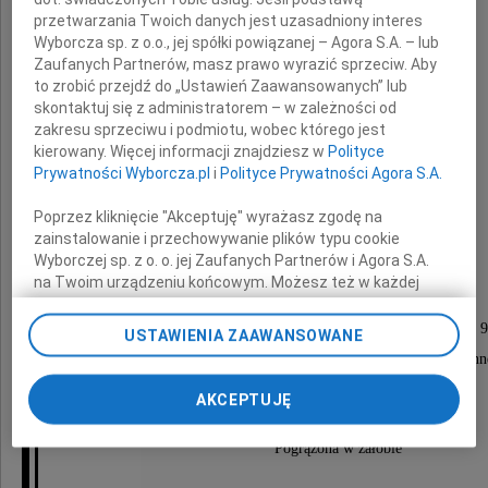
przetwarzania Twoich danych jest uzasadniony interes
Wyborcza sp. z o.o., jej spółki powiązanej – Agora S.A. – lub
Zaufanych Partnerów, masz prawo wyrazić sprzeciw. Aby
to zrobić przejdź do „Ustawień Zaawansowanych” lub
skontaktuj się z administratorem – w zależności od
zakresu sprzeciwu i podmiotu, wobec którego jest
Alina Szablewska
kierowany. Więcej informacji znajdziesz w
Polityce
Prywatności Wyborcza.pl
i
Polityce Prywatności Agora S.A.
primo voto Grabowska
Poprzez kliknięcie "Akceptuję" wyrażasz zgodę na
zainstalowanie i przechowywanie plików typu cookie
Wyborczej sp. z o. o. jej Zaufanych Partnerów i Agora S.A.
Nabożeństwo żałobne odprawione zostanie
na Twoim urządzeniu końcowym. Możesz też w każdej
w dniu 21 września 2009 roku
chwili zmienić swoje preferencje dot. plików cookie,
ponownie wywołując narzędzie do zarządzania Twoimi
w kościele św. Wincentego (drewniany) o godzinie 9
USTAWIENIA ZAAWANSOWANE
preferencjami dot. przetwarzania danych poprzez
po którym nastąpi odprowadzenie do grobu rodzin
odnośnik „Ustawienia prywatności” w stopce serwisu i
na cmentarz miejscowy.
przechodząc do sekcji „Ustawienia zaawansowane”.
AKCEPTUJĘ
Zmiana ustawień plików cookie możliwa jest także za
pomocą ustawień przeglądarki.
Pogrążona w żałobie
My, nasi Zaufani Partnerzy i Agora S.A. możemy