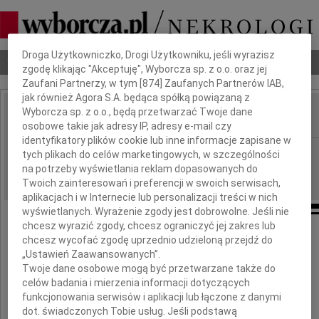
Dbamy o Twoją prywatność
Droga Użytkowniczko, Drogi Użytkowniku, jeśli wyrazisz
Nekrologi
Odeszli
Poradnik pogrzebowy
zgodę klikając "Akceptuję", Wyborcza sp. z o.o. oraz jej
Zaufani Partnerzy, w tym [
874
] Zaufanych Partnerów IAB,
jak również Agora S.A. będąca spółką powiązaną z
Wyborcza sp. z o.o., będą przetwarzać Twoje dane
IMIĘ I NAZWISKO:
osobowe takie jak adresy IP, adresy e-mail czy
identyfikatory plików cookie lub inne informacje zapisane w
Szczecin
REGION:
tych plikach do celów marketingowych, w szczególności
na potrzeby wyświetlania reklam dopasowanych do
07.03.2017
DATA EMISJI:
Twoich zainteresowań i preferencji w swoich serwisach,
aplikacjach i w Internecie lub personalizacji treści w nich
wyświetlanych. Wyrażenie zgody jest dobrowolne. Jeśli nie
chcesz wyrazić zgody, chcesz ograniczyć jej zakres lub
chcesz wycofać zgodę uprzednio udzieloną przejdź do
Panu Sędziemu
„Ustawień Zaawansowanych”.
Twoje dane osobowe mogą być przetwarzane także do
Jackowi Szrederowi
celów badania i mierzenia informacji dotyczących
funkcjonowania serwisów i aplikacji lub łączone z danymi
dot. świadczonych Tobie usług. Jeśli podstawą