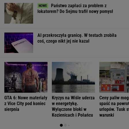
Oto darmowy sposób na odcinkowe
pomiary prędkości. Polski program
To będzie jedna z najdroższych obwodnic w
Polsce. Ponad pół miliarda złotych, by
odciążyć miasto