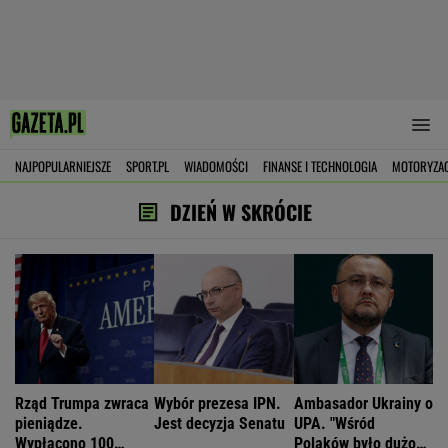
NAJPOPULARNIEJSZE
SPORT.PL
WIADOMOŚCI
FINANSE I TECHNOLOGIA
MOTORYZA
DZIEŃ W SKRÓCIE
Rząd Trumpa zwraca
Wybór prezesa IPN.
Ambasador Ukrainy o
pieniądze.
Jest decyzja Senatu
UPA. "Wśród
Wypłacono 100
Polaków było dużo