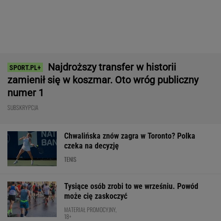
może cię zaskoczyć
MATERIAŁ PROMOCYJNY,
18+
Nie ma wątpliwości, że to nowy król
segmentu. I jeszcze ta oferta - WOW! X3 z
Bawarii robi szał na drogach
MATERIAŁ PROMOCYJNY