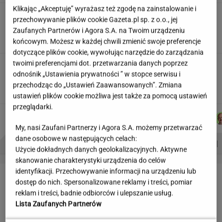
Klikając „Akceptuję” wyrażasz też zgodę na zainstalowanie i
Skłodowska na banknocie?
przechowywanie plików cookie Gazeta.pl sp. z o.o., jej
Zadecydowała interwencja polskiego ministra
Zaufanych Partnerów i Agora S.A. na Twoim urządzeniu
SUBSKRYPCJA
końcowym. Możesz w każdej chwili zmienić swoje preferencje
dotyczące plików cookie, wywołując narzędzie do zarządzania
twoimi preferencjami dot. przetwarzania danych poprzez
Kulisy zmian w "halo tu polsat".
odnośnik „Ustawienia prywatności ” w stopce serwisu i
"Cichopek źle wypadła w badaniach"
przechodząc do „Ustawień Zaawansowanych”. Zmiana
ustawień plików cookie możliwa jest także za pomocą ustawień
przeglądarki.
ŁUKASZ
DOMINIK
JAKUB
MICHAŁ
Autorzy:
JACHIMIAK
SENKOWSKI
BALCERSKI
KIEDROWSKI
My, nasi Zaufani Partnerzy i Agora S.A. możemy przetwarzać
dane osobowe w następujących celach:
PROBLEMY POLSKICH SIATKARZY
ZNAK Z '30'
WISŁAWA SZYMBORSKA
Użycie dokładnych danych geolokalizacyjnych. Aktywne
skanowanie charakterystyki urządzenia do celów
identyfikacji. Przechowywanie informacji na urządzeniu lub
LETNIE OKAZJE
dostęp do nich. Spersonalizowane reklamy i treści, pomiar
reklam i treści, badnie odbiorców i ulepszanie usług.
Lista Zaufanych Partnerów