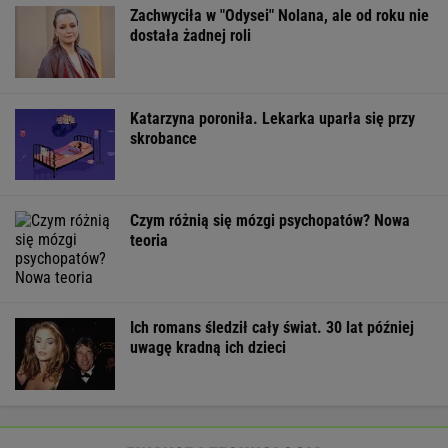
Poszły przelewy. 100 mld dol. wypłacone.
Ale Donald Trump tego nie odpuści
BIZNES
Zmiany w 500 plus dla seniora. W 2027 r.
więcej osób ma dostać pieniądze
BIZNES
Amerykański audyt wojskowy w
Polsce. Za przeglądem baz stoi twardy biznes
SUBSKRYPCJA