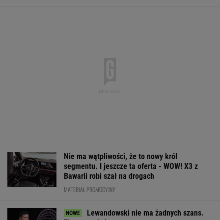
Lewandowski nie ma żadnych szans.
Ekspert mówi to wprost
PIŁKA NOŻNA
150 jajek i siedem kilo mięsa tygodniowo. Oto
do czego to doprowadziło
Jak można tak szybko się
posypać? Polski klub wzorem dla podupadłego
giganta
SUBSKRYPCJA
Skoda Kodiaq to spełnienie marzeń rodzin.
Ma 7 miejsc, ogromny bagażnik i jest gotowa
na wszystko!
MATERIAŁ PROMOCYJNY