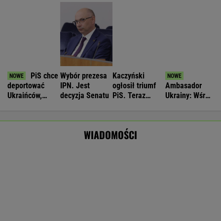
Cyberatak na Żabkę. Prokuratura bada
sprawę wycieku danych
BIZNES
Nie będzie nowej umowy TVP z Kościołem.
Obowiązuje ta podpisana przez Kurskiego
MARCIN KOZŁOWSKI
Komornik zajął konto szpitala.
"Działanie bez precedensu"