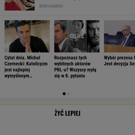
Czernecki: Katolicyzm
wybitnych aktorów
Jest decyzja S
jest najlepiej
PRL-u? Wszyscy mylą
wymyślonym
się w 8. pytaniu
interesem...
ŻYĆ LEPIEJ
Neurobiolog:
By wytropić
Morderstwo w
Antropolożka:
Terapia nie jest
mężczyznę, nie
Rzymie.
Nasze
SUBSKRYPCJA
SUBSKRYPCJA
SUBSKRYPCJA
SUBSKRYPCJA
konieczna. Mózg
musi nawet
Dlaczego
społeczeństwo
jest podatny na
wstawać z
synowie
nie lubi dzieci