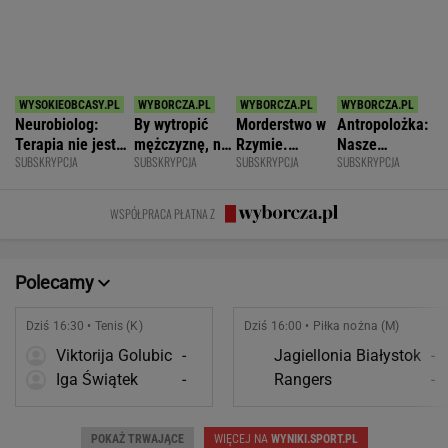
zmianę
krzesła.
zniszczyli
WSPÓŁPRACA PŁATNA Z
swoje życia?
Polecamy
Dziś 16:30 • Tenis (K)
Dziś 16:00 • Piłka nożna (M)
Viktorija Golubic
-
Jagiellonia Białystok
-
Iga Świątek
-
Rangers
-
POKAŻ TRWAJĄCE
WIĘCEJ NA
WYNIKI.SPORT.PL
SPORT.PL