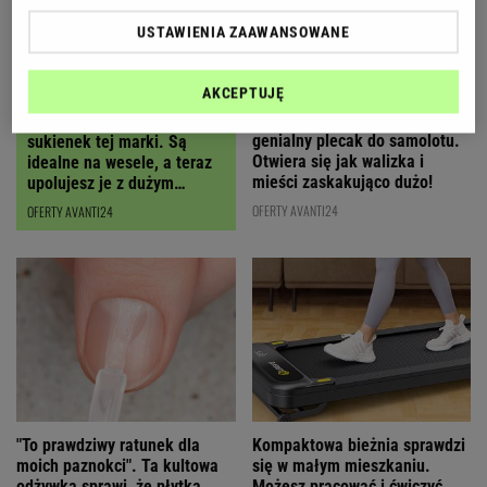
USTAWIENIA ZAAWANSOWANE
AKCEPTUJĘ
Polska marka stworzyła
Polki oszalały na punkcie
genialny plecak do samolotu.
sukienek tej marki. Są
Otwiera się jak walizka i
idealne na wesele, a teraz
mieści zaskakująco dużo!
upolujesz je z dużym
RABATEM
OFERTY AVANTI24
OFERTY AVANTI24
"To prawdziwy ratunek dla
Kompaktowa bieżnia sprawdzi
moich paznokci". Ta kultowa
się w małym mieszkaniu.
odżywka sprawi, że płytka
Możesz pracować i ćwiczyć