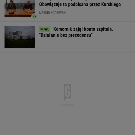
gospodarka jedną z największych w UE
BIZNES
Nadciąga OKI. Będzie weto Nawrockiego?
Minister Domański odpowiada
BIZNES
Liczba takich ataków wzrosła o 30 proc.
Niemiecki dziennik pisze o Polsce
Do tej pory znane głównie z Europy
Zachodniej. Teraz takie miejsca powstają w
Polsce
MATERIAŁ PROMOCYJNY