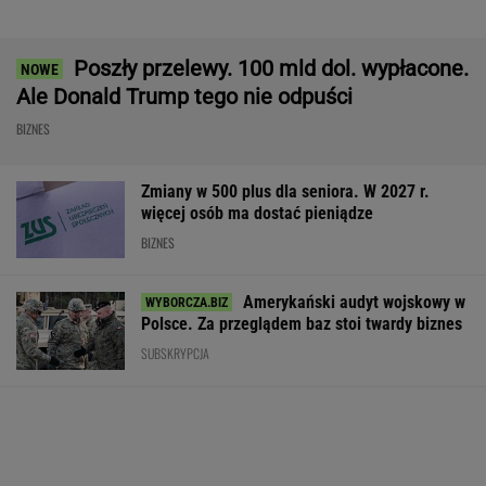
Rekrutacyjny paradoks na rynku pracy w
Polsce. Z tego nikt nie jest zadowolony
BIZNES
Państwo zapłaci za problem z
lokatorem? Do Sejmu trafił nowy pomysł
AI przekroczyła granicę. W testach zrobiła
coś, czego nikt jej nie kazał