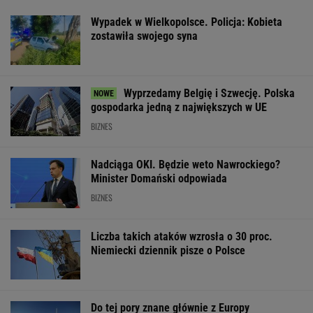
Widmo kryzysu na
Wstrząs w Google.
Fala ekstremal
Węgrzech. Magyar
Wielki drenaż mózgów
upałów w Niem
ogłosił "dobrą
W tydzień zmar
wiadomość"
blisko 10 tys. o
WSPÓŁPRACA PŁATNA Z WYBORCZA.PL
ZROZUM, POZNAJ, ODKRYWAJ
SEKCJA Z SUBSKRYPCJĄ
Zachwyciła w "Odysei" Nolana, ale od roku nie
dostała żadnej roli
Katarzyna poroniła. Lekarka uparła się przy
skrobance