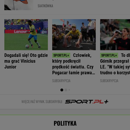
POLITYKA
PiS chce
Wybór prezesa
Kaczyński
deportować
IPN. Jest
ogłosił triumf
Ambasador
Ukraińców,
decyzja Senatu
PiS. Teraz
Ukrainy: Wśród
którzy nie
wskazał, czego
Polaków była
pracują legalnie
jeszcze brakuje
duża liczba
zbrodniczych
WIADOMOŚCI
aktów