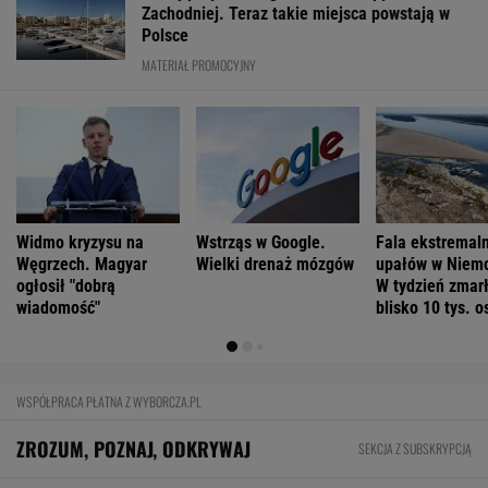
Czym różnią się mózgi psychopatów? Nowa
teoria
Ich romans śledził cały świat. 30 lat później
uwagę kradną ich dzieci
FINANSE I TECHNOLOGIA