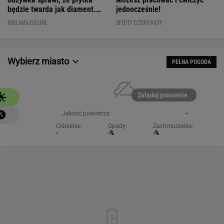
będzie twarda jak diament.
jednocześnie!
Cena? WOW!
REKLAMA EVELINE
OFERTY CZTERY KĄTY
Wybierz miasto
PEŁNA POGODA
Załaduj ponownie
Jakość powietrza:
-
Ciśnienie:
Opady:
Zachmurzenie:
-
-%
-%