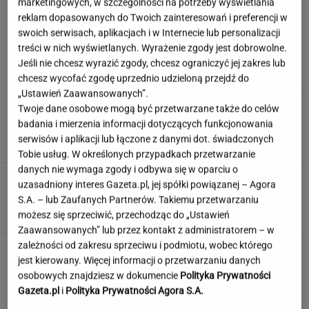
marketingowych, w szczególności na potrzeby wyświetlania
reklam dopasowanych do Twoich zainteresowań i preferencji w
swoich serwisach, aplikacjach i w Internecie lub personalizacji
Nadciąga OKI. Będzie weto Nawrockiego?
treści w nich wyświetlanych. Wyrażenie zgody jest dobrowolne.
Domański reaguje
Jeśli nie chcesz wyrazić zgody, chcesz ograniczyć jej zakres lub
chcesz wycofać zgodę uprzednio udzieloną przejdź do
„Ustawień Zaawansowanych”.
Damięcka dosadnie komentuje upały w
Twoje dane osobowe mogą być przetwarzane także do celów
Polsce. "Zasłużyliście"
badania i mierzenia informacji dotyczących funkcjonowania
serwisów i aplikacji lub łączone z danymi dot. świadczonych
Tobie usług. W określonych przypadkach przetwarzanie
danych nie wymaga zgody i odbywa się w oparciu o
Ten quiz wiedzy ogólnej to solidny trening
uzasadniony interes Gazeta.pl, jej spółki powiązanej – Agora
umysłu! Przekroczysz 9/14?
S.A. – lub Zaufanych Partnerów. Takiemu przetwarzaniu
możesz się sprzeciwić, przechodząc do „Ustawień
Zaawansowanych” lub przez kontakt z administratorem – w
zależności od zakresu sprzeciwu i podmiotu, wobec którego
To jeden z najczęstszych błędów przed
jest kierowany. Więcej informacji o przetwarzaniu danych
zagranicznym wyjazdem. O tym wiele osób
osobowych znajdziesz w dokumencie
Polityka Prywatności
zapomina
Gazeta.pl
i
Polityka Prywatności Agora S.A.
MATERIAŁ PROMOCYJNY