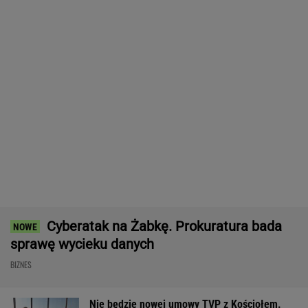
Wypadek w Wielkopolsce. Policja: Kobieta
zostawiła swojego syna
Wyprzedamy Belgię i Szwecję. Polska