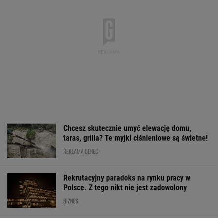
GTA 6: Nowe materiały
Kryzys na Wiśle uderza
Ceny paliw mog
z Vice City pod koniec
w energetykę.
spaść na powrot
sierpnia
Wyłączone bloki w
urlopów. Tusk s
Kozienicach i Połańcu
warunki
WALUTY I GIEŁDA
EUR
USD
CHF
GBP
WIG
4,2987
3,7278
4,5987
5,0180
152 152,63
-0,04%
0,15%
-0,27%
0,11%
0,71%
SPRAWDŹ NOTOWANIA
Notowania dostarcza VIA24ONLINE
MOTORYZACJA