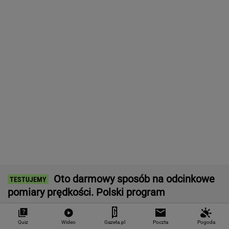
ciężarówek. Szokujące skutki nowych
przepisów
MOTO NEWS
Kultowa stacja paliw otwiera się w Polsce.
Zaraz obok S8
MOTO NEWS
Zmiana pasa w korku to błąd. Matematyka
wyjaśnia dlaczego
MOTO NEWS
Hulajnogą bez spodni i... bielizny. Zatrzymali
go gdańscy strażnicy
MOTO NEWS
Quiz
Wideo
Gazeta.pl
Poczta
Pogoda