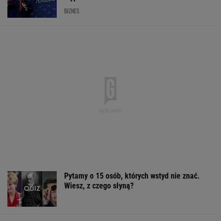
Pytamy o 15 osób, których wstyd nie znać.
Wiesz, z czego słyną?
11-latek na hulajnodze zmarł na miejscu.
Kierowca kombajnu usłyszy zarzuty
Wyprzedamy Belgię i Szwecję. Polska
gospodarka jedną z największych w UE
BIZNES