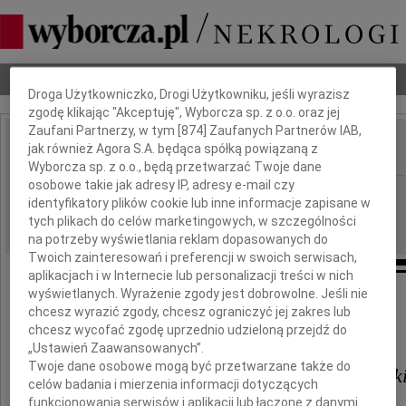
Dbamy o Twoją prywatność
Nekrologi
Odeszli
Poradnik pogrzebowy
Droga Użytkowniczko, Drogi Użytkowniku, jeśli wyrazisz
zgodę klikając "Akceptuję", Wyborcza sp. z o.o. oraz jej
Zaufani Partnerzy, w tym [
874
] Zaufanych Partnerów IAB,
jak również Agora S.A. będąca spółką powiązaną z
IMIĘ I NAZWISKO:
Wyborcza sp. z o.o., będą przetwarzać Twoje dane
osobowe takie jak adresy IP, adresy e-mail czy
Warszawa
REGION:
identyfikatory plików cookie lub inne informacje zapisane w
27.04.2010
DATA EMISJI:
tych plikach do celów marketingowych, w szczególności
na potrzeby wyświetlania reklam dopasowanych do
Twoich zainteresowań i preferencji w swoich serwisach,
aplikacjach i w Internecie lub personalizacji treści w nich
wyświetlanych. Wyrażenie zgody jest dobrowolne. Jeśli nie
chcesz wyrazić zgody, chcesz ograniczyć jej zakres lub
Pani prof.
chcesz wycofać zgodę uprzednio udzieloną przejdź do
„Ustawień Zaawansowanych”.
Twoje dane osobowe mogą być przetwarzane także do
Annie Wilmowskiej-Pietruszyński
celów badania i mierzenia informacji dotyczących
funkcjonowania serwisów i aplikacji lub łączone z danymi