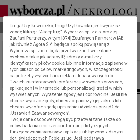
Dbamy o Twoją prywatność
Droga Użytkowniczko, Drogi Użytkowniku, jeśli wyrazisz
Nekrologi
Odeszli
Poradnik pogrzebowy
zgodę klikając "Akceptuję", Wyborcza sp. z o.o. oraz jej
Zaufani Partnerzy, w tym [
874
] Zaufanych Partnerów IAB,
jak również Agora S.A. będąca spółką powiązaną z
Wyborcza sp. z o.o., będą przetwarzać Twoje dane
IMIĘ I NAZWISKO:
osobowe takie jak adresy IP, adresy e-mail czy
identyfikatory plików cookie lub inne informacje zapisane w
Szczecin
REGION:
tych plikach do celów marketingowych, w szczególności
28.02.2017
na potrzeby wyświetlania reklam dopasowanych do
DATA EMISJI:
Twoich zainteresowań i preferencji w swoich serwisach,
aplikacjach i w Internecie lub personalizacji treści w nich
wyświetlanych. Wyrażenie zgody jest dobrowolne. Jeśli nie
chcesz wyrazić zgody, chcesz ograniczyć jej zakres lub
"Nie umiera ten, kto trwa w pamięci żywych"...
chcesz wycofać zgodę uprzednio udzieloną przejdź do
„Ustawień Zaawansowanych”.
Twoje dane osobowe mogą być przetwarzane także do
celów badania i mierzenia informacji dotyczących
funkcjonowania serwisów i aplikacji lub łączone z danymi
Anna Bartołd
dot. świadczonych Tobie usług. Jeśli podstawą