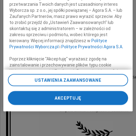
przetwarzania Twoich danych jest uzasadniony interes
Wyborcza sp. z o.o., jej spółki powiązanej – Agora S.A. – lub
na zawsze pozostanie
Zaufanych Partnerów, masz prawo wyrazić sprzeciw. Aby
we wspomnieniach koleżanek z pracy....
to zrobić przejdź do „Ustawień Zaawansowanych” lub
skontaktuj się z administratorem – w zależności od
zakresu sprzeciwu i podmiotu, wobec którego jest
kierowany. Więcej informacji znajdziesz w
Polityce
Prywatności Wyborcza.pl
i
Polityce Prywatności Agora S.A.
Rodzinie i Najbliższym
Poprzez kliknięcie "Akceptuję" wyrażasz zgodę na
zainstalowanie i przechowywanie plików typu cookie
Wyborczej sp. z o. o. jej Zaufanych Partnerów i Agora S.A.
wyrazy szczerego żalu i serdecznego współczuci
na Twoim urządzeniu końcowym. Możesz też w każdej
USTAWIENIA ZAAWANSOWANE
chwili zmienić swoje preferencje dot. plików cookie,
składają
ponownie wywołując narzędzie do zarządzania Twoimi
preferencjami dot. przetwarzania danych poprzez
AKCEPTUJĘ
odnośnik „Ustawienia prywatności” w stopce serwisu i
Dyrektor i Pracownicy
przechodząc do sekcji „Ustawienia zaawansowane”.
Zespołu Żłobków Miejskich w Szczecinie
Zmiana ustawień plików cookie możliwa jest także za
pomocą ustawień przeglądarki.
My, nasi Zaufani Partnerzy i Agora S.A. możemy