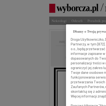
Nekrologi
Odeszli
Poradnik p
Dbamy o Twoją prywa
Droga Użytkowniczko, Dr
IMIĘ I NAZWISKO:
Partnerzy, w tym [
872
]
o.o., będą przetwarzać 
Warszawa
REGION:
informacje zapisane w
27.04.2010
DATA EMISJI:
dopasowanych do Twoich
personalizacji treści 
ograniczyć jej zakres
Twoje dane osobowe mo
funkcjonowania serwisó
przetwarzania Twoich da
Zaufanych Partnerów, 
skontaktuj się z admin
A
Więcej informacji znaj
Poprzez kliknięcie "Ak