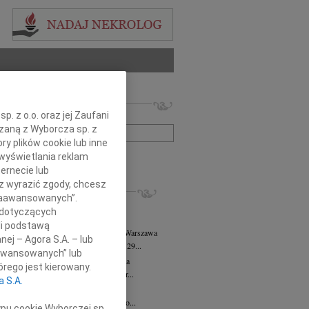
 nekrologów i wspomnień
. z o.o. oraz jej Zaufani
zwisko lub numer ogłoszenia:
ązaną z Wyborcza sp. z
ry plików cookie lub inne
wyświetlania reklam
+ szukanie zaawansowane
ernecie lub
sz wyrazić zgody, chcesz
KROLOGI
 Zaawansowanych”.
8.2026
Warszawa
 dotyczących
j kochanej i dzielnej Marylce Butruk...
li podstawą
 Tadeusz Duniec
wiek: 79
07.08.2026
Warszawa
nej – Agora S.A. – lub
lkim żalem przyjęliśmy wiadomość, że 29...
aawansowanych” lub
rzata Kościelska
07.08.2026
Warszawa
rego jest kierowany.
u 3 sierpnia 2026 roku zmarła Profesor...
a S.A.
iusz Butruk
05.08.2026
Warszawa
omnym żalem przyjęliśmy wiadomość o...
ypu cookie Wyborczej sp.