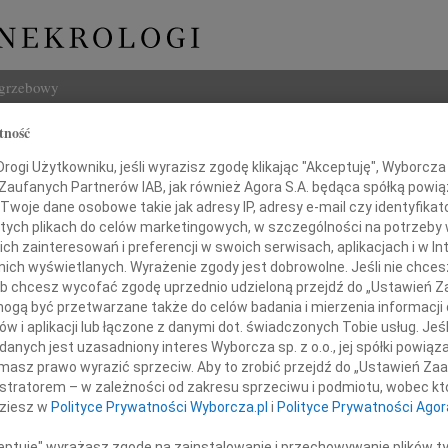
ogrzebowy
tność
Szukaj
ogi Użytkowniku, jeśli wyrazisz zgodę klikając "Akceptuję", Wyborcza sp
Imię i na
 Zaufanych Partnerów IAB, jak również Agora S.A. będąca spółką powi
Twoje dane osobowe takie jak adresy IP, adresy e-mail czy identyfikato
 tych plikach do celów marketingowych, w szczególności na potrzeby 
 zainteresowań i preferencji w swoich serwisach, aplikacjach i w Int
w nich wyświetlanych. Wyrażenie zgody jest dobrowolne. Jeśli nie chce
INNE NE
 lub chcesz wycofać zgodę uprzednio udzieloną przejdź do „Ustawień
07.0
gą być przetwarzane także do celów badania i mierzenia informacji
Nasze
w i aplikacji lub łączone z danymi dot. świadczonych Tobie usług. Jeś
Jacek
nych jest uzasadniony interes Wyborcza sp. z o.o., jej spółki powiąza
Pani
Z wie
masz prawo wyrazić sprzeciw. Aby to zrobić przejdź do „Ustawień Z
Małgo
istratorem – w zależności od zakresu sprzeciwu i podmiotu, wobec któ
gacie Dembskiej
W dni
dziesz w
Polityce Prywatności Wyborcza.pl
i
Polityce Prywatności Agor
Eugen
Z ogr
ceptuję" wyrażasz zgodę na zainstalowanie i przechowywanie plików t
i