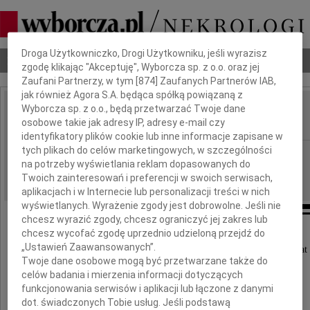
Dbamy o Twoją prywatność
Droga Użytkowniczko, Drogi Użytkowniku, jeśli wyrazisz
Nekrologi
Odeszli
Poradnik pogrzebowy
zgodę klikając "Akceptuję", Wyborcza sp. z o.o. oraz jej
Zaufani Partnerzy, w tym [
874
] Zaufanych Partnerów IAB,
jak również Agora S.A. będąca spółką powiązaną z
Wyborcza sp. z o.o., będą przetwarzać Twoje dane
Jarosław Badulski
osobowe takie jak adresy IP, adresy e-mail czy
IMIĘ I NAZWISKO:
identyfikatory plików cookie lub inne informacje zapisane w
tych plikach do celów marketingowych, w szczególności
Warszawa
REGION:
na potrzeby wyświetlania reklam dopasowanych do
27.04.2010
DATA EMISJI:
Twoich zainteresowań i preferencji w swoich serwisach,
aplikacjach i w Internecie lub personalizacji treści w nich
wyświetlanych. Wyrażenie zgody jest dobrowolne. Jeśli nie
chcesz wyrazić zgody, chcesz ograniczyć jej zakres lub
chcesz wycofać zgodę uprzednio udzieloną przejdź do
Z głębokim smutkiem zawiadamiamy,
„Ustawień Zaawansowanych”.
że 22 kwietnia 2010 roku zmarł w wieku 49 lat
Twoje dane osobowe mogą być przetwarzane także do
celów badania i mierzenia informacji dotyczących
funkcjonowania serwisów i aplikacji lub łączone z danymi
dot. świadczonych Tobie usług. Jeśli podstawą