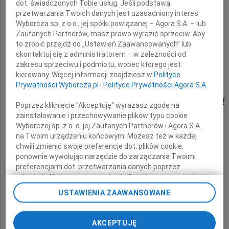
dot. świadczonych Tobie usług. Jeśli podstawą
przetwarzania Twoich danych jest uzasadniony interes
Wyborcza sp. z o.o., jej spółki powiązanej – Agora S.A. – lub
Zaufanych Partnerów, masz prawo wyrazić sprzeciw. Aby
to zrobić przejdź do „Ustawień Zaawansowanych” lub
skontaktuj się z administratorem – w zależności od
prof. dr. hab. n. med.
zakresu sprzeciwu i podmiotu, wobec którego jest
kierowany. Więcej informacji znajdziesz w
Polityce
Prywatności Wyborcza.pl
i
Polityce Prywatności Agora S.A.
Janusza Piekarczyka
Poprzez kliknięcie "Akceptuję" wyrażasz zgodę na
zainstalowanie i przechowywanie plików typu cookie
Wyborczej sp. z o. o. jej Zaufanych Partnerów i Agora S.A.
na Twoim urządzeniu końcowym. Możesz też w każdej
byłego Rektora naszej Uczelni
chwili zmienić swoje preferencje dot. plików cookie,
ponownie wywołując narzędzie do zarządzania Twoimi
preferencjami dot. przetwarzania danych poprzez
odnośnik „Ustawienia prywatności” w stopce serwisu i
składają
przechodząc do sekcji „Ustawienia zaawansowane”.
USTAWIENIA ZAAWANSOWANE
Zmiana ustawień plików cookie możliwa jest także za
pomocą ustawień przeglądarki.
Rodzinie
AKCEPTUJĘ
My, nasi Zaufani Partnerzy i Agora S.A. możemy