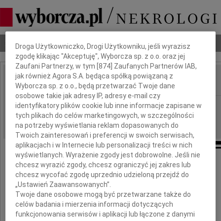
Dbamy o Twoją prywatność
Nekrologi
Odeszli
Poradnik pogrzebowy
Droga Użytkowniczko, Drogi Użytkowniku, jeśli wyrazisz
zgodę klikając "Akceptuję", Wyborcza sp. z o.o. oraz jej
Zaufani Partnerzy, w tym [
874
] Zaufanych Partnerów IAB,
jak również Agora S.A. będąca spółką powiązaną z
Wyborcza sp. z o.o., będą przetwarzać Twoje dane
IMIĘ I NAZWISKO:
osobowe takie jak adresy IP, adresy e-mail czy
Warszawa
identyfikatory plików cookie lub inne informacje zapisane w
REGION:
tych plikach do celów marketingowych, w szczególności
18.09.2009
DATA EMISJI:
na potrzeby wyświetlania reklam dopasowanych do
Twoich zainteresowań i preferencji w swoich serwisach,
aplikacjach i w Internecie lub personalizacji treści w nich
wyświetlanych. Wyrażenie zgody jest dobrowolne. Jeśli nie
chcesz wyrazić zgody, chcesz ograniczyć jej zakres lub
chcesz wycofać zgodę uprzednio udzieloną przejdź do
Wyrazy głębokiego żalu
„Ustawień Zaawansowanych”.
z powodu śmierci
Twoje dane osobowe mogą być przetwarzane także do
celów badania i mierzenia informacji dotyczących
funkcjonowania serwisów i aplikacji lub łączone z danymi