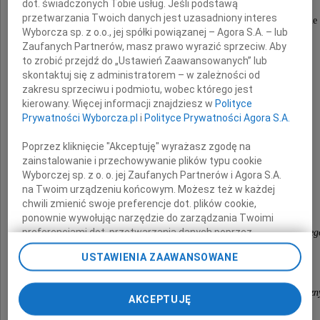
dot. świadczonych Tobie usług. Jeśli podstawą
przetwarzania Twoich danych jest uzasadniony interes
Żołnierza Polskich Sił Zbrojnych na Zachodzie
Wyborcza sp. z o.o., jej spółki powiązanej – Agora S.A. – lub
Zaufanych Partnerów, masz prawo wyrazić sprzeciw. Aby
Żołnierza Wyklętego
to zrobić przejdź do „Ustawień Zaawansowanych” lub
skontaktuj się z administratorem – w zależności od
Rodzinie i Bliskim Zmarłego
zakresu sprzeciwu i podmiotu, wobec którego jest
kierowany. Więcej informacji znajdziesz w
Polityce
Prywatności Wyborcza.pl
i
Polityce Prywatności Agora S.A.
składamy wyrazy szczerego współczucia
Poprzez kliknięcie "Akceptuję" wyrażasz zgodę na
zainstalowanie i przechowywanie plików typu cookie
Elżbieta Anna Polak
Wyborczej sp. z o. o. jej Zaufanych Partnerów i Agora S.A.
na Twoim urządzeniu końcowym. Możesz też w każdej
Marszałek Województwa Lubuskiego
chwili zmienić swoje preferencje dot. plików cookie,
Czesław Fiedorowicz
ponownie wywołując narzędzie do zarządzania Twoimi
preferencjami dot. przetwarzania danych poprzez
Przewodniczący Sejmiku Województwa Lubuskieg
odnośnik „Ustawienia prywatności” w stopce serwisu i
wraz
USTAWIENIA ZAAWANSOWANE
przechodząc do sekcji „Ustawienia zaawansowane”.
z Lubuską Radą Kombatantów,
Zmiana ustawień plików cookie możliwa jest także za
pomocą ustawień przeglądarki.
Osób Represjonowanych i Stowarzyszeń Patriotyczn
AKCEPTUJĘ
My, nasi Zaufani Partnerzy i Agora S.A. możemy