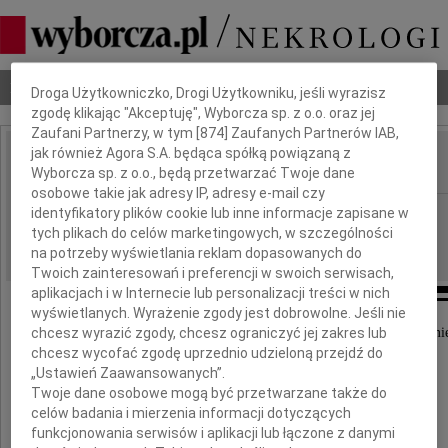
Dbamy o Twoją prywatność
Nekrologi
Odeszli
Poradnik pogrzebowy
Droga Użytkowniczko, Drogi Użytkowniku, jeśli wyrazisz
zgodę klikając "Akceptuję", Wyborcza sp. z o.o. oraz jej
Zaufani Partnerzy, w tym [
874
] Zaufanych Partnerów IAB,
jak również Agora S.A. będąca spółką powiązaną z
Wyborcza sp. z o.o., będą przetwarzać Twoje dane
IMIĘ I NAZWISKO:
osobowe takie jak adresy IP, adresy e-mail czy
Zielona Góra
identyfikatory plików cookie lub inne informacje zapisane w
REGION:
tych plikach do celów marketingowych, w szczególności
22.02.2017
DATA EMISJI:
na potrzeby wyświetlania reklam dopasowanych do
Twoich zainteresowań i preferencji w swoich serwisach,
aplikacjach i w Internecie lub personalizacji treści w nich
wyświetlanych. Wyrażenie zgody jest dobrowolne. Jeśli nie
chcesz wyrazić zgody, chcesz ograniczyć jej zakres lub
Z wielkim smutkiem przyjęliśmy wiadomość o śmie
chcesz wycofać zgodę uprzednio udzieloną przejdź do
„Ustawień Zaawansowanych”.
płk Jana Kudły
Twoje dane osobowe mogą być przetwarzane także do
celów badania i mierzenia informacji dotyczących
funkcjonowania serwisów i aplikacji lub łączone z danymi
Sybiraka