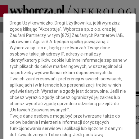
Dbamy o Twoją prywatność
Droga Użytkowniczko, Drogi Użytkowniku, jeśli wyrazisz
Nekrologi
Odeszli
Poradnik pogrzebowy
zgodę klikając "Akceptuję", Wyborcza sp. z o.o. oraz jej
Zaufani Partnerzy, w tym [
872
] Zaufanych Partnerów IAB,
jak również Agora S.A. będąca spółką powiązaną z
Wyborcza sp. z o.o., będą przetwarzać Twoje dane
Barbara Nowacka
osobowe takie jak adresy IP, adresy e-mail czy
IMIĘ I NAZWISKO:
identyfikatory plików cookie lub inne informacje zapisane w
tych plikach do celów marketingowych, w szczególności
Bydgoszcz
REGION:
na potrzeby wyświetlania reklam dopasowanych do
21.02.2017
DATA EMISJI:
Twoich zainteresowań i preferencji w swoich serwisach,
aplikacjach i w Internecie lub personalizacji treści w nich
wyświetlanych. Wyrażenie zgody jest dobrowolne. Jeśli nie
chcesz wyrazić zgody, chcesz ograniczyć jej zakres lub
chcesz wycofać zgodę uprzednio udzieloną przejdź do
"Twoje życie było miłością, Twoja miłość naszym szcz
„Ustawień Zaawansowanych”.
Twoje dane osobowe mogą być przetwarzane także do
Z wielkim smutkiem zawiadamiamy, że w dniu 16 lute
celów badania i mierzenia informacji dotyczących
zmarła nasza ukochana Mamusia, Babcia, Prababc
funkcjonowania serwisów i aplikacji lub łączone z danymi
dot. świadczonych Tobie usług. Jeśli podstawą