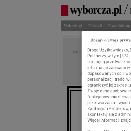
Nekrologi
Odeszli
Poradnik p
Dbamy o Twoją prywa
Wanda 
Droga Użytkowniczko, Dr
IMIĘ I NAZWISKO:
Partnerzy, w tym [
874
]
o.o., będą przetwarzać 
Kraków, Katowice
REGION:
informacje zapisane w
24.02.2017
dopasowanych do Twoich
DATA EMISJI:
personalizacji treści 
ograniczyć jej zakres
Twoje dane osobowe mo
funkcjonowania serwisó
przetwarzania Twoich da
Zaufanych Partnerów, 
skontaktuj się z admin
Więcej informacji znaj