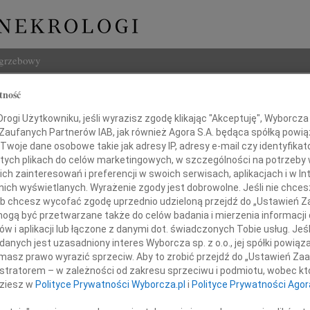
ogrzebowy
Szukaj
tność
Jadwiga Dziedzic
Imię i na
ogi Użytkowniku, jeśli wyrazisz zgodę klikając "Akceptuję", Wyborcza sp
 Zaufanych Partnerów IAB, jak również Agora S.A. będąca spółką powi
Twoje dane osobowe takie jak adresy IP, adresy e-mail czy identyfikato
, Warszawa
 tych plikach do celów marketingowych, w szczególności na potrzeby 
 zainteresowań i preferencji w swoich serwisach, aplikacjach i w Int
INNE NE
w nich wyświetlanych. Wyrażenie zgody jest dobrowolne. Jeśli nie chce
 lub chcesz wycofać zgodę uprzednio udzieloną przejdź do „Ustawień
Jerzy
gą być przetwarzane także do celów badania i mierzenia informacji
W dni
w i aplikacji lub łączone z danymi dot. świadczonych Tobie usług. Jeś
Kryst
nych jest uzasadniony interes Wyborcza sp. z o.o., jej spółki powiąza
Z żal
masz prawo wyrazić sprzeciw. Aby to zrobić przejdź do „Ustawień Z
Ewa W
istratorem – w zależności od zakresu sprzeciwu i podmiotu, wobec któ
W dni
dziesz w
Polityce Prywatności Wyborcza.pl
i
Polityce Prywatności Agor
Małgo
Z wie