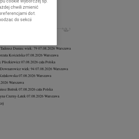
ypu cookie Wyborczej sp.
d Piotrowicz
07.08.2026
Warszawa
żdej chwili zmienić
bokim żalem zawiadamiamy, że 1...
preferencjami dot.
cej
hodząc do sekcji
stawień przeglądarki.
ZE NEKROLOGI, KONDOLENCJE
8.2026
Warszawa
h celach:
Użycie
8.2026
Warszawa
lów identyfikacji.
 Tadeusz Duniec
wiek: 79
07.08.2026
Warszawa
ści, pomiar reklam i
rzata Kościelska
07.08.2026
Warszawa
 Pliszkiewicz
07.08.2026
cała Polska
 Downarowicz
wiek: 94
07.08.2026
Warszawa
 Kułakowska
07.08.2026
Warszawa
8.2026
Warszawa
iusz Butruk
07.08.2026
cała Polska
yna Czerny-Latek
07.08.2026
Warszawa
cej