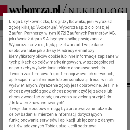
Dbamy o Twoją prywatność
Droga Użytkowniczko, Drogi Użytkowniku, jeśli wyrazisz
Nekrologi
Odeszli
Poradnik pogrzebowy
zgodę klikając "Akceptuję", Wyborcza sp. z o.o. oraz jej
Zaufani Partnerzy, w tym [
872
] Zaufanych Partnerów IAB,
jak również Agora S.A. będąca spółką powiązaną z
Wyborcza sp. z o.o., będą przetwarzać Twoje dane
osobowe takie jak adresy IP, adresy e-mail czy
IMIĘ I NAZWISKO:
identyfikatory plików cookie lub inne informacje zapisane w
Zielona Góra
tych plikach do celów marketingowych, w szczególności
REGION:
na potrzeby wyświetlania reklam dopasowanych do
16.02.2017
DATA EMISJI:
Twoich zainteresowań i preferencji w swoich serwisach,
aplikacjach i w Internecie lub personalizacji treści w nich
wyświetlanych. Wyrażenie zgody jest dobrowolne. Jeśli nie
chcesz wyrazić zgody, chcesz ograniczyć jej zakres lub
chcesz wycofać zgodę uprzednio udzieloną przejdź do
Eligiuszowi Podolanowi
„Ustawień Zaawansowanych”.
Twoje dane osobowe mogą być przetwarzane także do
celów badania i mierzenia informacji dotyczących
wyrazy głębokiego współczucia
funkcjonowania serwisów i aplikacji lub łączone z danymi
z powodu śmierci
dot. świadczonych Tobie usług. Jeśli podstawą