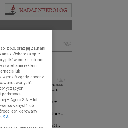
 nekrologów i wspomnień
. z o.o. oraz jej Zaufani
zwisko lub numer ogłoszenia:
ązaną z Wyborcza sp. z
ry plików cookie lub inne
+ szukanie zaawansowane
wyświetlania reklam
ernecie lub
sz wyrazić zgody, chcesz
KROLOGI
 Zaawansowanych”.
k Zbigniew Staszyński
06.08.2026
Warszawa
 dotyczących
rpnia 2026 roku zmarł w przeddzień swoich...
li podstawą
 Justyniak
06.08.2026
Warszawa
nej – Agora S.A. – lub
bokim żalem przyjęliśmy wiadomość, że w...
aawansowanych” lub
iew Wojdat
05.08.2026
Warszawa
rego jest kierowany.
bokim smutkiem zawiadamiamy, że w dniu 30...
a S.A.
 Pliszkiewicz
05.08.2026
Warszawa
bokim smutkiem zawiadamiamy, że dnia 31...