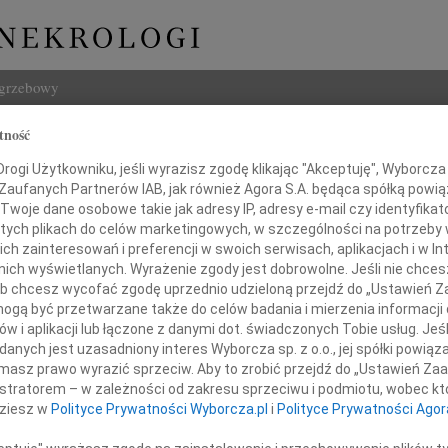
ogrzebowy
tność
Szukaj
w Chilimoniuk
ogi Użytkowniku, jeśli wyrazisz zgodę klikając "Akceptuję", Wyborcza sp
Imię i na
 Zaufanych Partnerów IAB, jak również Agora S.A. będąca spółką powi
Twoje dane osobowe takie jak adresy IP, adresy e-mail czy identyfikato
 tych plikach do celów marketingowych, w szczególności na potrzeby 
 zainteresowań i preferencji w swoich serwisach, aplikacjach i w Int
w nich wyświetlanych. Wyrażenie zgody jest dobrowolne. Jeśli nie chce
INNE NE
 lub chcesz wycofać zgodę uprzednio udzieloną przejdź do „Ustawień
Ludwi
gą być przetwarzane także do celów badania i mierzenia informacji
3 sie
w i aplikacji lub łączone z danymi dot. świadczonych Tobie usług. Jeś
Iwona
nych jest uzasadniony interes Wyborcza sp. z o.o., jej spółki powiąza
Z głę
ębokim żalem zawiadamiamy,
masz prawo wyrazić sprzeciw. Aby to zrobić przejdź do „Ustawień Z
Zbign
istratorem – w zależności od zakresu sprzeciwu i podmiotu, wobec któ
14 września 2009 roku zmarł
Z głę
dziesz w
Polityce Prywatności Wyborcza.pl
i
Polityce Prywatności Agor
Marek
ukochany Mąż i Tata
Z głę