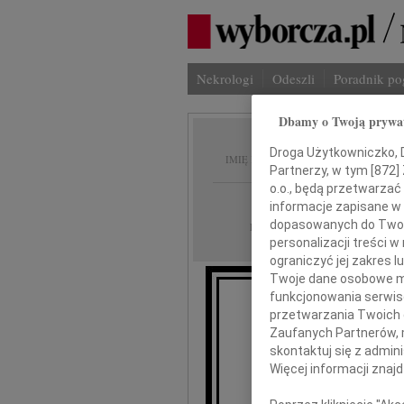
Nekrologi
Odeszli
Poradnik p
Dbamy o Twoją prywa
Wiesła
Droga Użytkowniczko, Dr
IMIĘ I NAZWISKO:
Partnerzy, w tym [
872
]
o.o., będą przetwarzać 
Warszawa
REGION:
informacje zapisane w
dopasowanych do Twoich
18.09.2009
DATA EMISJI:
personalizacji treści 
ograniczyć jej zakres
Twoje dane osobowe mo
funkcjonowania serwisó
przetwarzania Twoich da
Z gł
Zaufanych Partnerów, 
skontaktuj się z admin
że 
Więcej informacji znaj