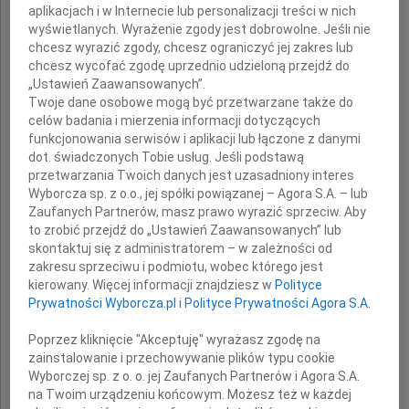
aplikacjach i w Internecie lub personalizacji treści w nich
wyświetlanych. Wyrażenie zgody jest dobrowolne. Jeśli nie
Człowiek wielki,
chcesz wyrazić zgody, chcesz ograniczyć jej zakres lub
dla mnie zawsze interesujący rozmówca,
chcesz wycofać zgodę uprzednio udzieloną przejdź do
wybitny aktor i zawsze aktor.
„Ustawień Zaawansowanych”.
Twoje dane osobowe mogą być przetwarzane także do
celów badania i mierzenia informacji dotyczących
Najgłębsze słowa współczucia dla
funkcjonowania serwisów i aplikacji lub łączone z danymi
dot. świadczonych Tobie usług. Jeśli podstawą
Krzysztofa i Rodziny
przetwarzania Twoich danych jest uzasadniony interes
Wyborcza sp. z o.o., jej spółki powiązanej – Agora S.A. – lub
Zaufanych Partnerów, masz prawo wyrazić sprzeciw. Aby
to zrobić przejdź do „Ustawień Zaawansowanych” lub
Jacek Mazur
skontaktuj się z administratorem – w zależności od
zakresu sprzeciwu i podmiotu, wobec którego jest
kierowany. Więcej informacji znajdziesz w
Polityce
Prywatności Wyborcza.pl
i
Polityce Prywatności Agora S.A.
Poprzez kliknięcie "Akceptuję" wyrażasz zgodę na
zainstalowanie i przechowywanie plików typu cookie
Wyborczej sp. z o. o. jej Zaufanych Partnerów i Agora S.A.
na Twoim urządzeniu końcowym. Możesz też w każdej