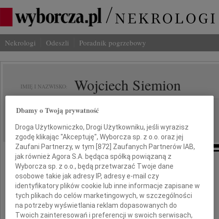
Nekrologi
Odeszli
Poradnik pogrzebowy
Wojciech Siemion
IMIĘ I NAZWISKO:
Warszawa
Dbamy o Twoją prywatność
REGION:
27.04.2010
DATA EMISJI:
Droga Użytkowniczko, Drogi Użytkowniku, jeśli wyrazisz
zgodę klikając "Akceptuję", Wyborcza sp. z o.o. oraz jej
Zaufani Partnerzy, w tym [
872
] Zaufanych Partnerów IAB,
jak również Agora S.A. będąca spółką powiązaną z
Wyborcza sp. z o.o., będą przetwarzać Twoje dane
24 kwietnia 2010 roku zmarł
osobowe takie jak adresy IP, adresy e-mail czy
identyfikatory plików cookie lub inne informacje zapisane w
tych plikach do celów marketingowych, w szczególności
Wojciech Siemion
na potrzeby wyświetlania reklam dopasowanych do
Twoich zainteresowań i preferencji w swoich serwisach,