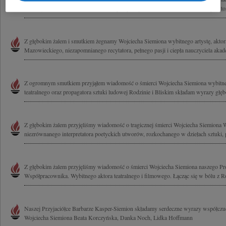
ludowej Rodzinie i Bliskim składam wyrazy współczucia Jacek Kalinowski Dyrektor
Z głębokim żalem i smutkiem żegnamy Wojciecha Siemiona wybitnego artystę, aktor
Mazowieckiego, niezapomnianego recytatora, pełnego pasji i ciepła nauczyciela akad
Z ogromnym smutkiem przyjąłem wiadomość o śmierci Wojciecha Siemiona wybitne
teatralnego oraz propagatora sztuki ludowej Rodzinie i Bliskim składam wyrazy głęb
Z głębokim żalem przyjęliśmy wiadomość o tragicznej śmierci Wojciecha Siemiona 
niezrównanego interpretatora poetyckich utworów, rozkochanego w dziełach sztuki,
Z głębokim żalem przyjęliśmy wiadomość o śmierci Wojciecha Siemiona naszego Pro
Współpracownika. Wybitnego aktora teatralnego i filmowego. Łącząc się w bólu z Ro
Naszej Przyjaciółce Barbarze Kasper-Siemion składamy serdeczne wyrazy współczu
Wojciecha Siemiona Beata Korczyńska, Danka Noch, Lidka Hoffmann