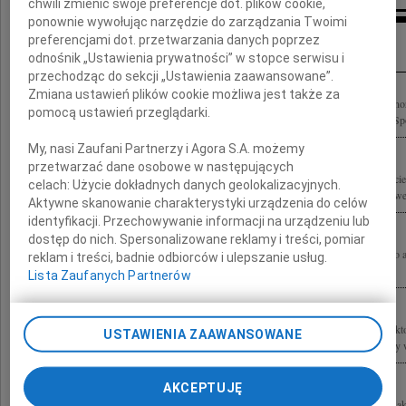
chwili zmienić swoje preferencje dot. plików cookie,
ponownie wywołując narzędzie do zarządzania Twoimi
Inne kondolencje
preferencjami dot. przetwarzania danych poprzez
odnośnik „Ustawienia prywatności” w stopce serwisu i
przechodząc do sekcji „Ustawienia zaawansowane”.
Zmiana ustawień plików cookie możliwa jest także za
24 kwietnia 2010 roku odszedł Wojciech Siemion z Krzczonowa Wielki aktor, Hon
pomocą ustawień przeglądarki.
założyciel Wiejskiej Galerii Sztuki w Petrykozach, zasłużony dla polskiej kultury. Sp
My, nasi Zaufani Partnerzy i Agora S.A. możemy
przetwarzać dane osobowe w następujących
24 kwietnia 2010 roku zmarł mój najukochańszy Mąż i największy Przyjaciel Wojci
celach:
Użycie dokładnych danych geolokalizacyjnych.
wraz ze mną przeżywają tą bolesną stratę powiadamiam, że uroczystości pogrzebowe
Aktywne skanowanie charakterystyki urządzenia do celów
identyfikacji. Przechowywanie informacji na urządzeniu lub
dostęp do nich. Spersonalizowane reklamy i treści, pomiar
Rodzinie i wszystkim osamotnionym po odejściu Wojciecha Siemiona znakomitego a
reklam i treści, badnie odbiorców i ulepszanie usług.
nasze serdeczne współczucie Różewicze
Lista Zaufanych Partnerów
Z ogromnym żalem i smutkiem żegnamy Wojciecha Siemiona wybitnego artystę, akto
USTAWIENIA ZAAWANSOWANE
współpracownika Stołecznej Estrady Dyrektora Teatru Stara Prochownia Składamy w
AKCEPTUJĘ
Z głębokim żalem przyjąłem wiadomość o śmierci Wojciecha Siemiona wybitnego akt