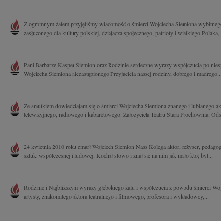
Z ogromnym żalem przyjęliśmy wiadomość o śmierci Wojciecha Siemiona wybitnego
zasłużonego dla kultury polskiej, działacza społecznego, patrioty i wielkiego Polaka, 
Pani Barbarze Kasper-Siemion oraz Rodzinie serdeczne wyrazy współczucia po nie
Wojciecha Siemiona niezastąpionego Przyjaciela naszej rodziny, dobrego i mądrego..
Ze smutkiem dowiedziałam się o śmierci Wojciecha Siemiona znanego i lubianego akt
telewizyjnego, radiowego i kabaretowego. Założyciela Teatru Stara Prochownia. Odsz
24 kwietnia 2010 roku zmarł Wojciech Siemion Nasz Kolega aktor, reżyser, pedagog,
sztuki współczesnej i ludowej. Kochał słowo i znał się na nim jak mało kto; był...
Rodzinie i Najbliższym wyrazy głębokiego żalu i współczucia z powodu śmierci Wo
artysty, znakomitego aktora teatralnego i filmowego, profesora i wykładowcy,...