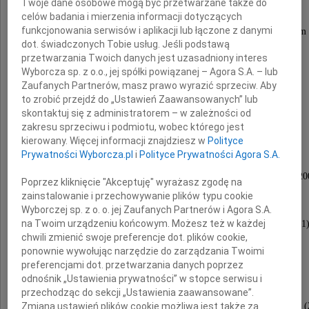
Twoje dane osobowe mogą być przetwarzane także do
celów badania i mierzenia informacji dotyczących
funkcjonowania serwisów i aplikacji lub łączone z danymi
zginął w katastrofie lotniczej pod Smoleńskiem
dot. świadczonych Tobie usług. Jeśli podstawą
przetwarzania Twoich danych jest uzasadniony interes
Wyborcza sp. z o.o., jej spółki powiązanej – Agora S.A. – lub
Mariusza Tadeusza
Zaufanych Partnerów, masz prawo wyrazić sprzeciw. Aby
to zrobić przejdź do „Ustawień Zaawansowanych” lub
skontaktuj się z administratorem – w zależności od
Handzlika
zakresu sprzeciwu i podmiotu, wobec którego jest
kierowany. Więcej informacji znajdziesz w
Polityce
Prywatności Wyborcza.pl
i
Polityce Prywatności Agora S.A.
Radcę w Ambasadzie RP w Waszyngtonie (1994 20
Poprzez kliknięcie "Akceptuję" wyrażasz zgodę na
zainstalowanie i przechowywanie plików typu cookie
Wyborczej sp. z o. o. jej Zaufanych Partnerów i Agora S.A.
Zastępcę Dyrektora, a następnie Dyrektora
na Twoim urządzeniu końcowym. Możesz też w każdej
Departamentu Polityki Eksportowej (2000 2001
chwili zmienić swoje preferencje dot. plików cookie,
ponownie wywołując narzędzie do zarządzania Twoimi
Zastępcę Dyrektora w Departamencie
preferencjami dot. przetwarzania danych poprzez
Polityki Bezpieczeństwa(2001 2002)
odnośnik „Ustawienia prywatności” w stopce serwisu i
przechodząc do sekcji „Ustawienia zaawansowane”.
Zmiana ustawień plików cookie możliwa jest także za
Radcę Ministra w Departamencie Polityki Bezpieczeństwa 