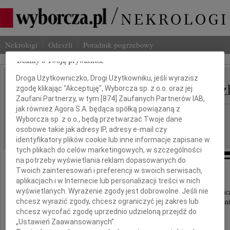
Nekrologi
Odeszli
Poradnik pogrzebowy
Dbamy o Twoją prywatność
Droga Użytkowniczko, Drogi Użytkowniku, jeśli wyrazisz
Mariusz Tadeusz Handzl
zgodę klikając "Akceptuję", Wyborcza sp. z o.o. oraz jej
IMIĘ I NAZWISKO:
Zaufani Partnerzy, w tym [
874
] Zaufanych Partnerów IAB,
jak również Agora S.A. będąca spółką powiązaną z
cała Polska, Warszawa
REGION:
Wyborcza sp. z o.o., będą przetwarzać Twoje dane
11.04.2010
osobowe takie jak adresy IP, adresy e-mail czy
DATA EMISJI:
identyfikatory plików cookie lub inne informacje zapisane w
tych plikach do celów marketingowych, w szczególności
na potrzeby wyświetlania reklam dopasowanych do
Twoich zainteresowań i preferencji w swoich serwisach,
aplikacjach i w Internecie lub personalizacji treści w nich
Głęboko poruszeni i zasmuceni żegnamy
wyświetlanych. Wyrażenie zgody jest dobrowolne. Jeśli nie
Ambasadora Tytularnego, Członka Służby Zagranic
chcesz wyrazić zgody, chcesz ograniczyć jej zakres lub
i wieloletniego pracownika Ministerstwa Spraw Zagran
chcesz wycofać zgodę uprzednio udzieloną przejdź do
„Ustawień Zaawansowanych”.
który pełniąc służbę dla Ojczyzny