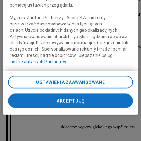
pomocą ustawień przeglądarki.
Radcę Ministra w Stałym Przedstawicielstwie R
My, nasi Zaufani Partnerzy i Agora S.A. możemy
przy ONZ w Nowym Jorku (2004 2006)
przetwarzać dane osobowe w następujących
celach:
Użycie dokładnych danych geolokalizacyjnych.
Aktywne skanowanie charakterystyki urządzenia do celów
Odszedł wybitny dyplomata
identyfikacji. Przechowywanie informacji na urządzeniu lub
wyjątkowy i przyjazny innym ludziom Człowiek
dostęp do nich. Spersonalizowane reklamy i treści, pomiar
reklam i treści, badnie odbiorców i ulepszanie usług.
Lista Zaufanych Partnerów
Rodzinie
USTAWIENIA ZAAWANSOWANE
i
AKCEPTUJĘ
Bliskim
składamy wyrazy głębokiego współczucia