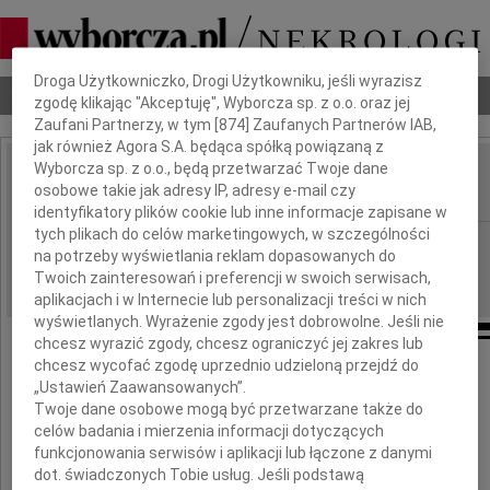
Dbamy o Twoją prywatność
Droga Użytkowniczko, Drogi Użytkowniku, jeśli wyrazisz
Nekrologi
Odeszli
Poradnik pogrzebowy
zgodę klikając "Akceptuję", Wyborcza sp. z o.o. oraz jej
Zaufani Partnerzy, w tym [
874
] Zaufanych Partnerów IAB,
jak również Agora S.A. będąca spółką powiązaną z
Wyborcza sp. z o.o., będą przetwarzać Twoje dane
Józef Kulig
osobowe takie jak adresy IP, adresy e-mail czy
IMIĘ I NAZWISKO:
identyfikatory plików cookie lub inne informacje zapisane w
tych plikach do celów marketingowych, w szczególności
Rzeszów
REGION:
na potrzeby wyświetlania reklam dopasowanych do
10.02.2017
DATA EMISJI:
Twoich zainteresowań i preferencji w swoich serwisach,
aplikacjach i w Internecie lub personalizacji treści w nich
wyświetlanych. Wyrażenie zgody jest dobrowolne. Jeśli nie
chcesz wyrazić zgody, chcesz ograniczyć jej zakres lub
chcesz wycofać zgodę uprzednio udzieloną przejdź do
Z ogromnym żalem i smutkiem
„Ustawień Zaawansowanych”.
żegnam zmarłego 8 lutego 2017 roku
Twoje dane osobowe mogą być przetwarzane także do
celów badania i mierzenia informacji dotyczących
Józefa Kuliga
funkcjonowania serwisów i aplikacji lub łączone z danymi
dot. świadczonych Tobie usług. Jeśli podstawą