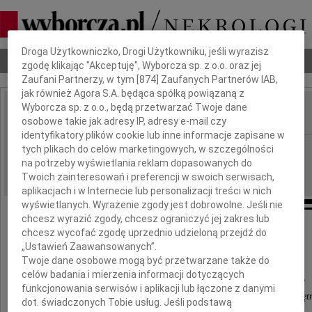
Dbamy o Twoją prywatność
Droga Użytkowniczko, Drogi Użytkowniku, jeśli wyrazisz
Nekrologi
Odeszli
Poradnik pogrzebowy
zgodę klikając "Akceptuję", Wyborcza sp. z o.o. oraz jej
Zaufani Partnerzy, w tym [
874
] Zaufanych Partnerów IAB,
jak również Agora S.A. będąca spółką powiązaną z
Wyborcza sp. z o.o., będą przetwarzać Twoje dane
osobowe takie jak adresy IP, adresy e-mail czy
IMIĘ I NAZWISKO:
identyfikatory plików cookie lub inne informacje zapisane w
Lublin
tych plikach do celów marketingowych, w szczególności
REGION:
na potrzeby wyświetlania reklam dopasowanych do
18.09.2009
DATA EMISJI:
Twoich zainteresowań i preferencji w swoich serwisach,
aplikacjach i w Internecie lub personalizacji treści w nich
wyświetlanych. Wyrażenie zgody jest dobrowolne. Jeśli nie
chcesz wyrazić zgody, chcesz ograniczyć jej zakres lub
chcesz wycofać zgodę uprzednio udzieloną przejdź do
Śmierć stawia nas w obliczu bezsilności,
„Ustawień Zaawansowanych”.
która nas obezwładnia i zabiera w nieznane.
Twoje dane osobowe mogą być przetwarzane także do
celów badania i mierzenia informacji dotyczących
A kiedy pojawia się kradnąc ukochaną osobę,
funkcjonowania serwisów i aplikacji lub łączone z danymi
przeszywa serce bólem i odznacza w nim swoje pięt
dot. świadczonych Tobie usług. Jeśli podstawą