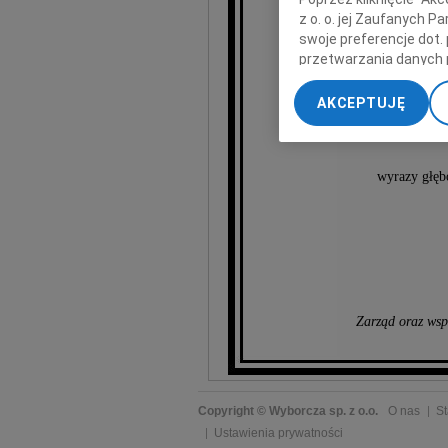
z o. o. jej Zaufanych 
swoje preferencje dot.
przetwarzania danych 
„Ustawienia zaawansow
AKCEPTUJĘ
My, nasi Zaufani Part
dokładnych danych geol
Przechowywanie informa
wyrazy głęb
treści, badnie odbiorcó
Zarząd oraz wsp
Copyright © Wyborcza sp. z o.o.
O nas
St
Ustawienia prywatności