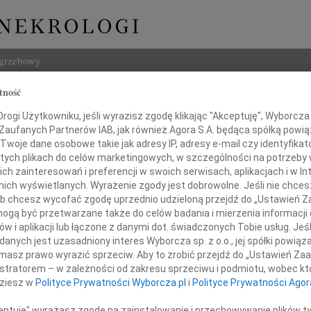
ogrzebowy
tność
Szukaj
ogi Użytkowniku, jeśli wyrazisz zgodę klikając "Akceptuję", Wyborcza sp
Imię i na
 Zaufanych Partnerów IAB, jak również Agora S.A. będąca spółką powi
Twoje dane osobowe takie jak adresy IP, adresy e-mail czy identyfikato
 tych plikach do celów marketingowych, w szczególności na potrzeby 
 zainteresowań i preferencji w swoich serwisach, aplikacjach i w Int
w nich wyświetlanych. Wyrażenie zgody jest dobrowolne. Jeśli nie chce
INNE NE
 lub chcesz wycofać zgodę uprzednio udzieloną przejdź do „Ustawień
07.0
gą być przetwarzane także do celów badania i mierzenia informacji
Nasze
w i aplikacji lub łączone z danymi dot. świadczonych Tobie usług. Jeś
Drogiemu Koledze
Jacek
nych jest uzasadniony interes Wyborcza sp. z o.o., jej spółki powiąza
Z wie
masz prawo wyrazić sprzeciw. Aby to zrobić przejdź do „Ustawień Z
Małgo
istratorem – w zależności od zakresu sprzeciwu i podmiotu, wobec któ
Markowi Marzec
W dni
dziesz w
Polityce Prywatności Wyborcza.pl
i
Polityce Prywatności Agor
Eugen
Z ogr
ceptuję" wyrażasz zgodę na zainstalowanie i przechowywanie plików t