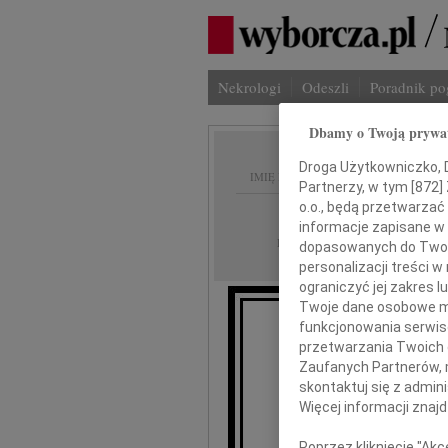
Nekrologi
Odeszli
Poradnik p
Dbamy o Twoją prywa
Droga Użytkowniczko, Dr
IMIĘ I NAZWISKO:
Partnerzy, w tym [
872
]
o.o., będą przetwarzać 
Warszawa
REGION:
informacje zapisane w
26.04.2010
DATA EMISJI:
dopasowanych do Twoich
personalizacji treści 
ograniczyć jej zakres
Twoje dane osobowe mo
funkcjonowania serwisó
przetwarzania Twoich da
Zaufanych Partnerów, 
skontaktuj się z admin
Więcej informacji znaj
Poprzez kliknięcie "Ak