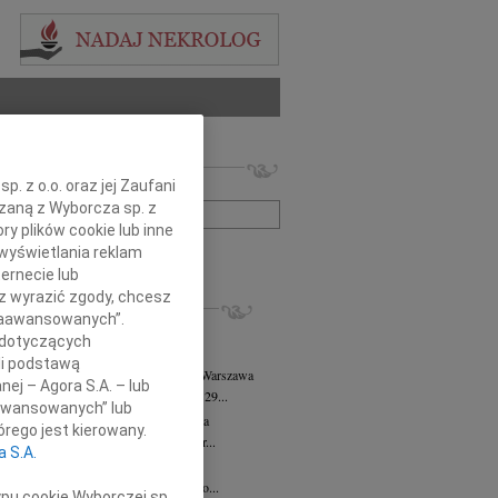
 nekrologów i wspomnień
. z o.o. oraz jej Zaufani
zwisko lub numer ogłoszenia:
ązaną z Wyborcza sp. z
ry plików cookie lub inne
wyświetlania reklam
+ szukanie zaawansowane
ernecie lub
sz wyrazić zgody, chcesz
KROLOGI
 Zaawansowanych”.
8.2026
Warszawa
 dotyczących
j kochanej i dzielnej Marylce Butruk...
li podstawą
 Tadeusz Duniec
wiek: 79
07.08.2026
Warszawa
nej – Agora S.A. – lub
lkim żalem przyjęliśmy wiadomość, że 29...
aawansowanych” lub
rzata Kościelska
07.08.2026
Warszawa
rego jest kierowany.
u 3 sierpnia 2026 roku zmarła Profesor...
a S.A.
iusz Butruk
05.08.2026
Warszawa
omnym żalem przyjęliśmy wiadomość o...
ypu cookie Wyborczej sp.