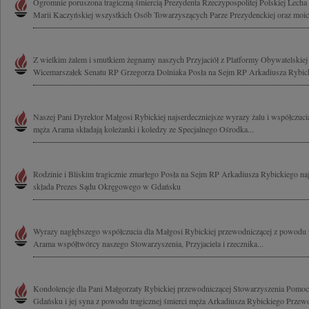
Ogromnie poruszona tragiczną śmiercią Prezydenta Rzeczypospolitej Polskiej Lech
Marii Kaczyńskiej wszystkich Osób Towarzyszących Parze Prezydenckiej oraz moich
Z wielkim żalem i smutkiem żegnamy naszych Przyjaciół z Platformy Obywatelski
Wicemarszałek Senatu RP Grzegorza Dolniaka Posła na Sejm RP Arkadiusza Rybick
Naszej Pani Dyrektor Małgosi Rybickiej najserdeczniejsze wyrazy żalu i współczuci
męża Arama składają koleżanki i koledzy ze Specjalnego Ośrodka...
Rodzinie i Bliskim tragicznie zmarłego Posła na Sejm RP Arkadiusza Rybickiego na
składa Prezes Sądu Okręgowego w Gdańsku
Wyrazy nagłębszego współczucia dla Małgosi Rybickiej przewodniczącej z powodu na
Arama współtwórcy naszego Stowarzyszenia, Przyjaciela i rzecznika...
Kondolencje dla Pani Małgorzaty Rybickiej przewodniczącej Stowarzyszenia Pom
Gdańsku i jej syna z powodu tragicznej śmierci męża Arkadiusza Rybickiego Przewo