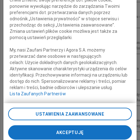
ponownie wywołując narzędzie do zarządzania Twoimi
preferencjami dot. przetwarzania danych poprzez
On nie umarł On się tylko obudził z życia Wyrazy szczerego współczucia z powodu 
odnośnik „Ustawienia prywatności” w stopce serwisu i
Rybickiego Pani Małgorzacie, Magdalenie i Antoniemu Rybickim składa zespół...
przechodząc do sekcji „Ustawienia zaawansowane”.
Zmiana ustawień plików cookie możliwa jest także za
pomocą ustawień przeglądarki.
10 kwietnia 2010 roku zginął tragicznie pod Smoleńskiem Arkadiusz Rybicki, Aram
Rzeczypospolitej. Pożegnanie Arama rozpocznie się w niedzielę, 25 kwietnia o godzi
My, nasi Zaufani Partnerzy i Agora S.A. możemy
przetwarzać dane osobowe w następujących
celach:
Użycie dokładnych danych geolokalizacyjnych.
10 kwietnia 2010 roku zginął tragicznie pod Smoleńskiem Arkadiusz Rybicki Aram 
Aktywne skanowanie charakterystyki urządzenia do celów
Pożegnanie Arama rozpocznie się w niedzielę, 25 kwietnia o godzinie 15.00 pod...
identyfikacji. Przechowywanie informacji na urządzeniu lub
dostęp do nich. Spersonalizowane reklamy i treści, pomiar
reklam i treści, badnie odbiorców i ulepszanie usług.
Lista Zaufanych Partnerów
Z głębokim żalem i smutkiem żegnamy naszego Przyjaciela Arama Rybickiego Małg
wyrazy współczucia w tych trudnych chwilach składają rodziny Borkusiewiczów, Ja
USTAWIENIA ZAAWANSOWANE
Z głębokim żalem i smutkiem żegnamy tragicznie zmarłych w katastrofie lotniczej p
w drodze na obchody 70-lecia zbrodni w Katyniu Izabelę Jarugę - Nowacką Andrzeja
AKCEPTUJĘ