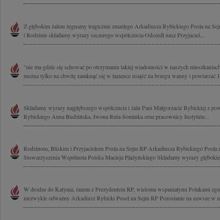
Z głębokim żalem żegnamy tragicznie zmarłego Arkadiusza Rybickiego Posła na Sej
i Rodzinie składamy wyrazy szczerego współczucia Odszedł nasz Przyjaciel,...
"nie ma gdzie się schować po otrzymaniu takiej wiadomości w naszych mieszkaniac
można tylko na chwilę zamknąć się w łazience usiąść na brzegu wanny i powtarzać Je
Składamy wyrazy najgłębszego współczucia i żalu Pani Małgorzacie Rybickiej z p
Rybickiego Anna Budzińska, Iwona Ruta-Sominka oraz pracownicy Instytutu...
Rodzinom, Bliskim i Przyjaciołom Posła na Sejm RP Arkadiusza Rybickiego Posła 
Stowarzyszenia Wspólnota Polska Macieja Płażyńskiego Składamy wyrazy głębokiego
W drodze do Katynia, razem z Prezydentem RP, wieloma wspaniałymi Polakami zginą
niezwykle odważny Arkadiusz Rybicki Poseł na Sejm RP Pozostanie na zawsze w na