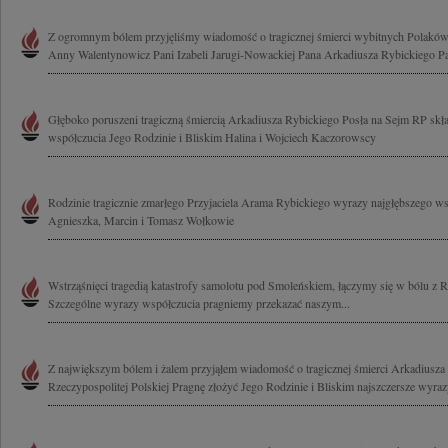
Z ogromnym bólem przyjęliśmy wiadomość o tragicznej śmierci wybitnych Polak
Anny Walentynowicz Pani Izabeli Jarugi-Nowackiej Pana Arkadiusza Rybickiego Pa
Głęboko poruszeni tragiczną śmiercią Arkadiusza Rybickiego Posła na Sejm RP sk
współczucia Jego Rodzinie i Bliskim Halina i Wojciech Kaczorowscy
Rodzinie tragicznie zmarłego Przyjaciela Arama Rybickiego wyrazy najgłębszego ws
Agnieszka, Marcin i Tomasz Wołkowie
Wstrząśnięci tragedią katastrofy samolotu pod Smoleńskiem, łączymy się w bólu z 
Szczególne wyrazy współczucia pragniemy przekazać naszym...
Z największym bólem i żalem przyjąłem wiadomość o tragicznej śmierci Arkadiusza
Rzeczypospolitej Polskiej Pragnę złożyć Jego Rodzinie i Bliskim najszczersze wyrazy