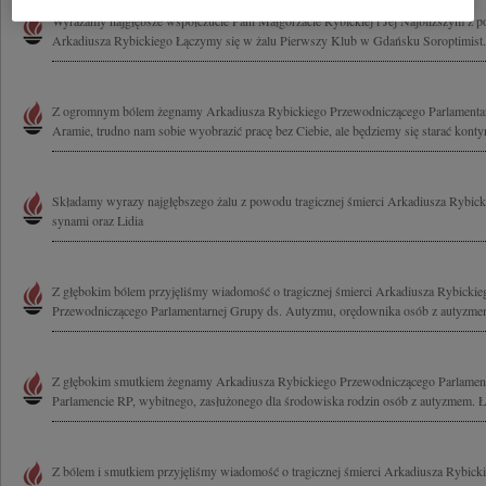
Wyrażamy najgłębsze współczucie Pani Małgorzacie Rybickiej i Jej Najbliższym z p
Arkadiusza Rybickiego Łączymy się w żalu Pierwszy Klub w Gdańsku Soroptimist.
Z ogromnym bólem żegnamy Arkadiusza Rybickiego Przewodniczącego Parlamenta
Aramie, trudno nam sobie wyobrazić pracę bez Ciebie, ale będziemy się starać kont
Składamy wyrazy najgłębszego żalu z powodu tragicznej śmierci Arkadiusza Rybick
synami oraz Lidia
Z głębokim bólem przyjęliśmy wiadomość o tragicznej śmierci Arkadiusza Rybickie
Przewodniczącego Parlamentarnej Grupy ds. Autyzmu, orędownika osób z autyzmem 
Z głębokim smutkiem żegnamy Arkadiusza Rybickiego Przewodniczącego Parlamen
Parlamencie RP, wybitnego, zasłużonego dla środowiska rodzin osób z autyzmem. Ł
Z bólem i smutkiem przyjęliśmy wiadomość o tragicznej śmierci Arkadiusza Rybick