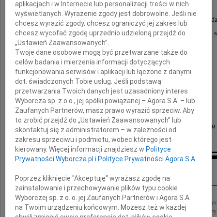
aplikacjach i w Internecie lub personalizacji treści w nich
wyświetlanych. Wyrażenie zgody jest dobrowolne. Jeśli nie
Aramie, byłeś i jesteś dla nas wielkim symbolem "Solida
chcesz wyrazić zgody, chcesz ograniczyć jej zakres lub
chcesz wycofać zgodę uprzednio udzieloną przejdź do
Człowiekiem o nieprzeciętnej wrażliwości umysłu i s
„Ustawień Zaawansowanych”.
Twoje dane osobowe mogą być przetwarzane także do
celów badania i mierzenia informacji dotyczących
funkcjonowania serwisów i aplikacji lub łączone z danymi
Nie zapomnimy
dot. świadczonych Tobie usług. Jeśli podstawą
przetwarzania Twoich danych jest uzasadniony interes
Wyborcza sp. z o.o., jej spółki powiązanej – Agora S.A. – lub
Zaufanych Partnerów, masz prawo wyrazić sprzeciw. Aby
koleżanki i koledzy
to zrobić przejdź do „Ustawień Zaawansowanych” lub
z Sejmowej Komisji Kultury i Środków Przekazu
skontaktuj się z administratorem – w zależności od
zakresu sprzeciwu i podmiotu, wobec którego jest
kierowany. Więcej informacji znajdziesz w
Polityce
Prywatności Wyborcza.pl
i
Polityce Prywatności Agora S.A.
Inne kondolencje
Poprzez kliknięcie "Akceptuję" wyrażasz zgodę na
zainstalowanie i przechowywanie plików typu cookie
Wyborczej sp. z o. o. jej Zaufanych Partnerów i Agora S.A.
Z bólem, z głębokim żalem i wielkim współczuciem dla Rodzin pożegnaliśmy wszyst
na Twoim urządzeniu końcowym. Możesz też w każdej
Smoleńskiem, a w naszej pamięci i modlitwie trwają Ci przede wszystkim, którzy byl
chwili zmienić swoje preferencje dot. plików cookie,