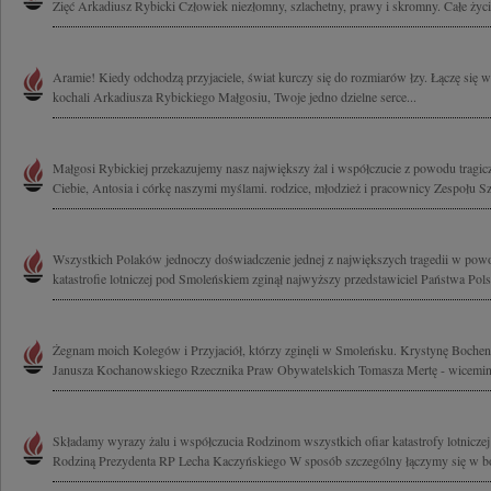
Zięć Arkadiusz Rybicki Człowiek niezłomny, szlachetny, prawy i skromny. Całe życie
Aramie! Kiedy odchodzą przyjaciele, świat kurczy się do rozmiarów łzy. Łączę się w
kochali Arkadiusza Rybickiego Małgosiu, Twoje jedno dzielne serce...
Małgosi Rybickiej przekazujemy nasz największy żal i współczucie z powodu tragi
Ciebie, Antosia i córkę naszymi myślami. rodzice, młodzież i pracownicy Zespołu Sz
Wszystkich Polaków jednoczy doświadczenie jednej z największych tragedii w powoj
katastrofie lotniczej pod Smoleńskiem zginął najwyższy przedstawiciel Państwa Polsk
Żegnam moich Kolegów i Przyjaciół, którzy zginęli w Smoleńsku. Krystynę Bochen
Janusza Kochanowskiego Rzecznika Praw Obywatelskich Tomasza Mertę - wiceminis
Składamy wyrazy żalu i współczucia Rodzinom wszystkich ofiar katastrofy lotniczej
Rodziną Prezydenta RP Lecha Kaczyńskiego W sposób szczególny łączymy się w ból