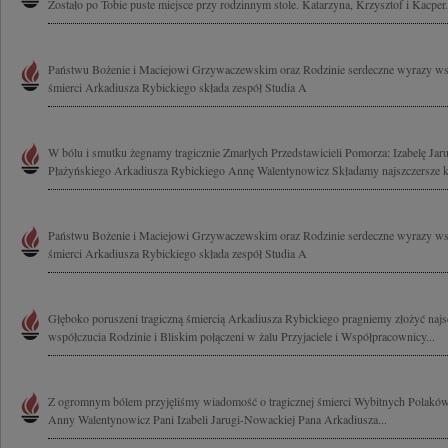
Zostało po Tobie puste miejsce przy rodzinnym stole. Katarzyna, Krzysztof i Kacper.
Państwu Bożenie i Maciejowi Grzywaczewskim oraz Rodzinie serdeczne wyrazy wsp
śmierci Arkadiusza Rybickiego składa zespół Studia A
W bólu i smutku żegnamy tragicznie Zmarłych Przedstawicieli Pomorza: Izabelę Ja
Płażyńskiego Arkadiusza Rybickiego Annę Walentynowicz Składamy najszczersze ko
Państwu Bożenie i Maciejowi Grzywaczewskim oraz Rodzinie serdeczne wyrazy wsp
śmierci Arkadiusza Rybickiego składa zespół Studia A
Głęboko poruszeni tragiczną śmiercią Arkadiusza Rybickiego pragniemy złożyć najs
współczucia Rodzinie i Bliskim połączeni w żalu Przyjaciele i Współpracownicy...
Z ogromnym bólem przyjęliśmy wiadomość o tragicznej śmierci Wybitnych Polak
Anny Walentynowicz Pani Izabeli Jarugi-Nowackiej Pana Arkadiusza...