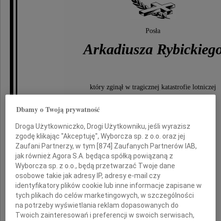
Posła
Arkadiusza Rybickieg
który zginął w tragicznej katastrofie lotniczej
10 kwietnia 2010 roku pod Smoleńskiem
Dbamy o Twoją prywatność
Droga Użytkowniczko, Drogi Użytkowniku, jeśli wyrazisz
zgodę klikając "Akceptuję", Wyborcza sp. z o.o. oraz jej
Rodzinie i Bliskim
Zaufani Partnerzy, w tym [
874
] Zaufanych Partnerów IAB,
jak również Agora S.A. będąca spółką powiązaną z
Wyborcza sp. z o.o., będą przetwarzać Twoje dane
osobowe takie jak adresy IP, adresy e-mail czy
identyfikatory plików cookie lub inne informacje zapisane w
składamy
tych plikach do celów marketingowych, w szczególności
wyrazy najgłębszego współczucia
na potrzeby wyświetlania reklam dopasowanych do
Twoich zainteresowań i preferencji w swoich serwisach,