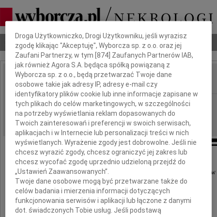
Dbamy o Twoją prywatność
Droga Użytkowniczko, Drogi Użytkowniku, jeśli wyrazisz
Nekrologi
Odeszli
Poradnik pogrzebowy
zgodę klikając "Akceptuję", Wyborcza sp. z o.o. oraz jej
Zaufani Partnerzy, w tym [
874
] Zaufanych Partnerów IAB,
jak również Agora S.A. będąca spółką powiązaną z
Wyborcza sp. z o.o., będą przetwarzać Twoje dane
osobowe takie jak adresy IP, adresy e-mail czy
IMIĘ I NAZWISKO:
identyfikatory plików cookie lub inne informacje zapisane w
Kraków
tych plikach do celów marketingowych, w szczególności
REGION:
na potrzeby wyświetlania reklam dopasowanych do
08.02.2017
DATA EMISJI:
Twoich zainteresowań i preferencji w swoich serwisach,
aplikacjach i w Internecie lub personalizacji treści w nich
wyświetlanych. Wyrażenie zgody jest dobrowolne. Jeśli nie
chcesz wyrazić zgody, chcesz ograniczyć jej zakres lub
chcesz wycofać zgodę uprzednio udzieloną przejdź do
„Ustawień Zaawansowanych”.
Umarł Przyjaciel naszych dziadków, naszych rodziców 
Twoje dane osobowe mogą być przetwarzane także do
celów badania i mierzenia informacji dotyczących
Żegnamy Go z głębokim żalem.
funkcjonowania serwisów i aplikacji lub łączone z danymi
dot. świadczonych Tobie usług. Jeśli podstawą
Małgorzata i Janek Jagielscy