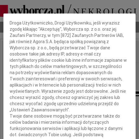
Dbamy o Twoją prywatność
Droga Użytkowniczko, Drogi Użytkowniku, jeśli wyrazisz
Nekrologi
Odeszli
Poradnik pogrzebowy
zgodę klikając "Akceptuję", Wyborcza sp. z o.o. oraz jej
Zaufani Partnerzy, w tym [
872
] Zaufanych Partnerów IAB,
jak również Agora S.A. będąca spółką powiązaną z
Wyborcza sp. z o.o., będą przetwarzać Twoje dane
Jerzy Zachorowski
osobowe takie jak adresy IP, adresy e-mail czy
IMIĘ I NAZWISKO:
identyfikatory plików cookie lub inne informacje zapisane w
tych plikach do celów marketingowych, w szczególności
Kraków
REGION:
na potrzeby wyświetlania reklam dopasowanych do
06.02.2017
DATA EMISJI:
Twoich zainteresowań i preferencji w swoich serwisach,
aplikacjach i w Internecie lub personalizacji treści w nich
wyświetlanych. Wyrażenie zgody jest dobrowolne. Jeśli nie
chcesz wyrazić zgody, chcesz ograniczyć jej zakres lub
chcesz wycofać zgodę uprzednio udzieloną przejdź do
Zmarł
„Ustawień Zaawansowanych”.
Twoje dane osobowe mogą być przetwarzane także do
celów badania i mierzenia informacji dotyczących
funkcjonowania serwisów i aplikacji lub łączone z danymi
dot. świadczonych Tobie usług. Jeśli podstawą