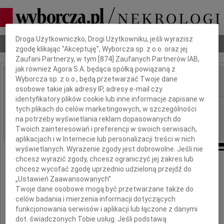
Dbamy o Twoją prywatność
Droga Użytkowniczko, Drogi Użytkowniku, jeśli wyrazisz
Nekrologi
Odeszli
Poradnik pogrzebowy
zgodę klikając "Akceptuję", Wyborcza sp. z o.o. oraz jej
Zaufani Partnerzy, w tym [
874
] Zaufanych Partnerów IAB,
jak również Agora S.A. będąca spółką powiązaną z
Wyborcza sp. z o.o., będą przetwarzać Twoje dane
IMIĘ I NAZWISKO:
osobowe takie jak adresy IP, adresy e-mail czy
identyfikatory plików cookie lub inne informacje zapisane w
Warszawa
REGION:
tych plikach do celów marketingowych, w szczególności
na potrzeby wyświetlania reklam dopasowanych do
24.04.2010
DATA EMISJI:
Twoich zainteresowań i preferencji w swoich serwisach,
aplikacjach i w Internecie lub personalizacji treści w nich
wyświetlanych. Wyrażenie zgody jest dobrowolne. Jeśli nie
chcesz wyrazić zgody, chcesz ograniczyć jej zakres lub
chcesz wycofać zgodę uprzednio udzieloną przejdź do
Serdeczne wyrazy współczucia
„Ustawień Zaawansowanych”.
Twoje dane osobowe mogą być przetwarzane także do
celów badania i mierzenia informacji dotyczących
Markowi Żupańskiemu
funkcjonowania serwisów i aplikacji lub łączone z danymi
dot. świadczonych Tobie usług. Jeśli podstawą