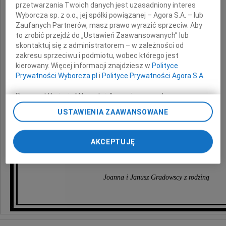
przetwarzania Twoich danych jest uzasadniony interes
i
Wyborcza sp. z o.o., jej spółki powiązanej – Agora S.A. – lub
Zaufanych Partnerów, masz prawo wyrazić sprzeciw. Aby
to zrobić przejdź do „Ustawień Zaawansowanych” lub
Dzidce Ernstowej
skontaktuj się z administratorem – w zależności od
zakresu sprzeciwu i podmiotu, wobec którego jest
kierowany. Więcej informacji znajdziesz w
Polityce
z powodu śmierci
Prywatności Wyborcza.pl
i
Polityce Prywatności Agora S.A.
Poprzez kliknięcie "Akceptuję" wyrażasz zgodę na
zainstalowanie i przechowywanie plików typu cookie
Mamy
USTAWIENIA ZAAWANSOWANE
Wyborczej sp. z o. o. jej Zaufanych Partnerów i Agora S.A.
na Twoim urządzeniu końcowym. Możesz też w każdej
chwili zmienić swoje preferencje dot. plików cookie,
AKCEPTUJĘ
ponownie wywołując narzędzie do zarządzania Twoimi
składają
preferencjami dot. przetwarzania danych poprzez
odnośnik „Ustawienia prywatności” w stopce serwisu i
przechodząc do sekcji „Ustawienia zaawansowane”.
Joanna i Janusz Gradowscy z rodziną
Zmiana ustawień plików cookie możliwa jest także za
pomocą ustawień przeglądarki.
My, nasi Zaufani Partnerzy i Agora S.A. możemy