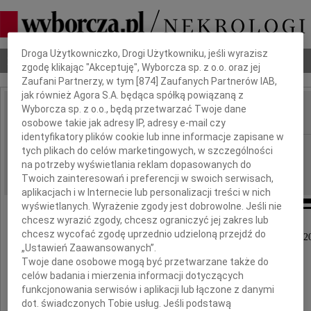
Dbamy o Twoją prywatność
Droga Użytkowniczko, Drogi Użytkowniku, jeśli wyrazisz
Nekrologi
Odeszli
Poradnik pogrzebowy
zgodę klikając "Akceptuję", Wyborcza sp. z o.o. oraz jej
Zaufani Partnerzy, w tym [
874
] Zaufanych Partnerów IAB,
jak również Agora S.A. będąca spółką powiązaną z
Wyborcza sp. z o.o., będą przetwarzać Twoje dane
osobowe takie jak adresy IP, adresy e-mail czy
IMIĘ I NAZWISKO:
identyfikatory plików cookie lub inne informacje zapisane w
Częstochowa
REGION:
tych plikach do celów marketingowych, w szczególności
na potrzeby wyświetlania reklam dopasowanych do
02.02.2017
DATA EMISJI:
Twoich zainteresowań i preferencji w swoich serwisach,
aplikacjach i w Internecie lub personalizacji treści w nich
wyświetlanych. Wyrażenie zgody jest dobrowolne. Jeśli nie
chcesz wyrazić zgody, chcesz ograniczyć jej zakres lub
chcesz wycofać zgodę uprzednio udzieloną przejdź do
Z ogromnym smutkiem pożegnaliśmy w dniu 1 lutego 2
„Ustawień Zaawansowanych”.
naszego Kolegę Radcę Prawnego
Twoje dane osobowe mogą być przetwarzane także do
celów badania i mierzenia informacji dotyczących
funkcjonowania serwisów i aplikacji lub łączone z danymi
dot. świadczonych Tobie usług. Jeśli podstawą