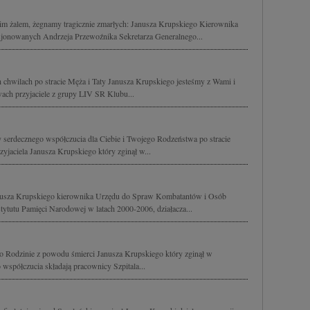
im żalem, żegnamy tragicznie zmarłych: Janusza Krupskiego Kierownika
jonowanych Andrzeja Przewoźnika Sekretarza Generalnego...
h chwilach po stracie Męża i Taty Janusza Krupskiego jesteśmy z Wami i
ach przyjaciele z grupy LIV SR Klubu...
serdecznego współczucia dla Ciebie i Twojego Rodzeństwa po stracie
yjaciela Janusza Krupskiego który zginął w...
Janusza Krupskiego kierownika Urzędu do Spraw Kombatantów i Osób
tytutu Pamięci Narodowej w latach 2000-2006, działacza...
o Rodzinie z powodu śmierci Janusza Krupskiego który zginął w
o współczucia składają pracownicy Szpitala...