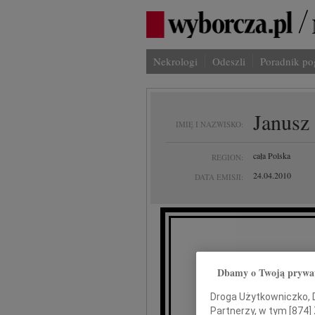
Nekrologi
Odeszli
Poradnik p
Janusz
IMIĘ I NAZWISKO:
cała Polska
REGION:
24.04.2010
DATA EMISJI:
Odszed
Dbamy o Twoją prywa
Droga Użytkowniczko, Dr
Partnerzy, w tym [
874
]