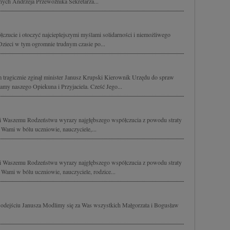
ch Andrzeja Przewoźnika Sekretarza...
czucie i otoczyć najcieplejszymi myślami solidarności i niemożliwego
Dzieci w tym ogromnie trudnym czasie po...
 tragicznie zginął minister Janusz Krupski Kierownik Urzędu do spraw
my naszego Opiekuna i Przyjaciela. Cześć Jego...
 Waszemu Rodzeństwu wyrazy najgłębszego współczucia z powodu straty
Wami w bólu uczniowie, nauczyciele,...
 Waszemu Rodzeństwu wyrazy najgłębszego współczucia z powodu straty
Wami w bólu uczniowie, nauczyciele, rodzice...
 odejściu Janusza Modlimy się za Was wszystkich Małgorzata i Bogusław