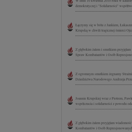
W dniu 10 kwietnia 2010 roku w katastro
demokratyczej i "Solidarności" współtw
Łączymy się w bólu z Jankiem, Łukasz
Krupską w chwili tragicznej śmierci Ojc
Z głębokim żalem i smutkiem przyjęłam
Spraw Kombatantów i Osób Represjono
Z ogromnym smutkiem żegnamy Strażnik
Dziedzictwa Narodowego Andrzeja Przew
Joannie Krupskiej wraz z Piotrem, Paw
współczucia i solidarności z powodu od
Z głębokim żalem przyjęłam wiadomość 
Kombatantów i Osób Represjonowanych 