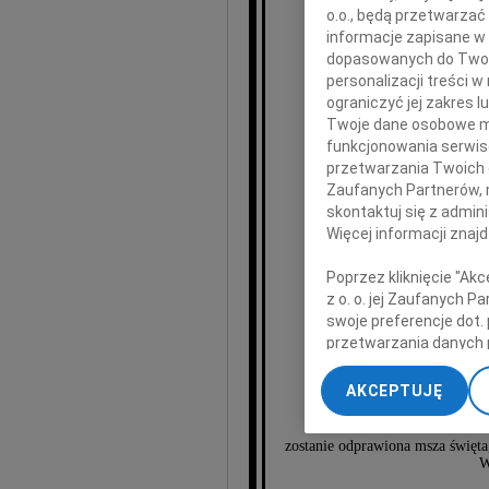
o.o., będą przetwarzać 
informacje zapisane w
dopasowanych do Twoich
personalizacji treści 
J
ograniczyć jej zakres
Twoje dane osobowe mo
funkcjonowania serwisó
Dzi
przetwarzania Twoich da
Zaufanych Partnerów, 
skontaktuj się z admin
Więcej informacji znaj
Piotrem, P
Poprzez kliknięcie "Ak
z o. o. jej Zaufanych 
swoje preferencje dot.
przetwarzania danych 
„Ustawienia zaawansow
W poniedziałek, 
AKCEPTUJĘ
My, nasi Zaufani Part
w kościele św
dokładnych danych geol
zostanie odprawiona msza święta
Przechowywanie informa
W
treści, badnie odbiorcó