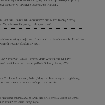
fie lotniczej pod Smoleńskiem zginął Janusz Krupski działacz opozycji
órca i redaktor wydawanego poza cenzurą w latach...
em, Tomkiem, Piotrem Ich Rodzeństwem oraz Mamą Joanną Puzyną-
a i Męża Janusza Krupskiego cała społeczność...
 wiadomość o tragicznej śmierci Janusza Krupskiego Kierownika Urzędu do
wanych Rodzinie składam wyrazy...
ów Narodowej Pamięci Tomasza Mertę Wiceministra Kultury i
oźnika Sekretarza Generalnego Rady Ochrony, Pamięci Walk i...
łem, Tomkiem, Łukaszem, Jasiem, Marysią i Tereską wyrazy najgłębszego
ejścia do Domu Ojca w katastrofie pod Smoleńskiem...
o tragicznej śmierci Janusza Krupskiego Kierownika Urzędu do Spraw
w latach 2006-2010 Łącząc się w...