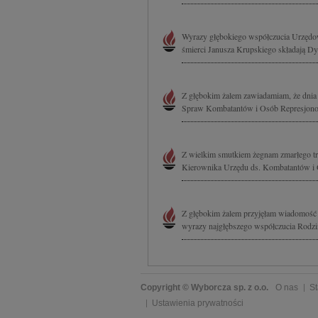
Wyrazy głębokiego współczucia Urzędo
śmierci Janusza Krupskiego składają Dy
Z głębokim żalem zawiadamiam, że dnia 
Spraw Kombatantów i Osób Represjonowa
Z wielkim smutkiem żegnam zmarłego tra
Kierownika Urzędu ds. Kombatantów i 
Z głębokim żalem przyjęłam wiadomość o
wyrazy najgłębszego współczucia Rodzinie
Copyright © Wyborcza sp. z o.o.
O nas
St
Ustawienia prywatności