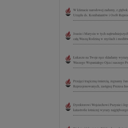
W klimacie narodowej zadumy, z głębok
Urzędu ds. Kombatantów i Osób Repres
Joasiu i Marysiu w tych najtrudniejszyc
całą Waszą Rodziną w myślach i modlitw
Łukaszu na Twoje ręce składamy wyrazy 
Waszego Wspaniałego Ojca i naszego Prz
Przejęci tragiczną śmiercią, żegnamy 
Represjonowanych, zastępcę Prezesa Ins
Dyrektorowi Wojciechowi Puzynie i Jeg
katastrofie lotniczej wyrazy najgłębszeg