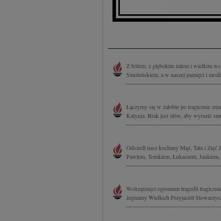
Z bólem, z głębokim żalem i wielkim ws
Smoleńskiem, a w naszej pamięci i modli
Łączymy się w żałobie po tragicznie z
Katynia. Brak jest słów, aby wyrazić smut
Odszedł nasz kochany Mąż, Tata i Zięć 
Pawłem, Tomkiem, Łukaszem, Jankiem, M
Wstrząśnięci ogromem tragedii tragiczni
żegnamy Wielkich Przyjaciół Stowarzysz