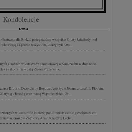
Kondolencje
półczuciem dla Rodzin pożegnaliśmy wszystkie Ofiary katastrofy pod
twie trwają Ci przede wszystkim, którzy byli nam...
marłych Osobach w katastrofie samolotowej w Smoleńsku w drodze do
ek i żal po stracie całej Załogi Prezydenta...
Janusz Krupski Dziękujemy Bogu za Jego życie Joanna z dziećmi: Piotrem,
arysią i Tereską oraz mamą W poniedziałek, 26...
e zmarłych w katastrofie lotniczej pod Smoleńskiem z głębokim żalem
enia Łagierników Żołnierzy Armii Krajowej Lecha...