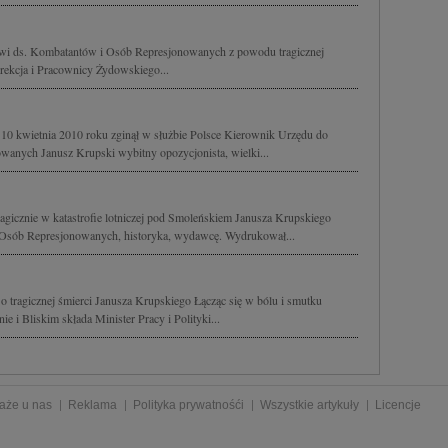
wi ds. Kombatantów i Osób Represjonowanych z powodu tragicznej
rekcja i Pracownicy Żydowskiego...
10 kwietnia 2010 roku zginął w służbie Polsce Kierownik Urzędu do
nych Janusz Krupski wybitny opozycjonista, wielki...
gicznie w katastrofie lotniczej pod Smoleńskiem Janusza Krupskiego
Osób Represjonowanych, historyka, wydawcę. Wydrukował...
 tragicznej śmierci Janusza Krupskiego Łącząc się w bólu i smutku
 i Bliskim składa Minister Pracy i Polityki...
aże u nas
Reklama
Polityka prywatnośći
Wszystkie artykuły
Licencje