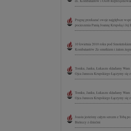
ds. Kombatantów i Osób Represjonowany
Pragnę przekazać swoje najgłębsze współ
pocieszenia Panią Joannę Krupską i Jej 
10 kwietnia 2010 roku pod Smoleńskiem
Kombatantów Ze smutkiem i żalem żegna
Tomku, Janku, Łukaszu składamy Wam i
Ojca Janusza Krupskiego Łączymy się z 
Tomku, Janku, Łukaszu składamy Wam i
Ojca Janusza Krupskiego Łączymy się z 
Joasiu jesteśmy całym sercem z Tobą po
Bieleccy z dziećmi