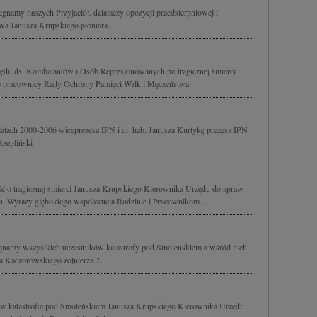
gnamy naszych Przyjaciół, działaczy opozycji przedsierpniowej i
a Janusza Krupskiego pioniera...
ędu ds. Kombatantów i Osób Represjonowanych po tragicznej śmierci
o pracownicy Rady Ochrony Pamięci Walk i Męczeństwa
atach 2000-2006 wiceprezesa IPN i dr. hab. Janusza Kurtykę prezesa IPN
Rzepliński
ć o tragicznej śmierci Janusza Krupskiego Kierownika Urzędu do spraw
 Wyrazy głębokiego współczucia Rodzinie i Pracownikom...
gnamy wszystkich uczestników katastrofy pod Smoleńskiem a wśród nich
a Kaczorowskiego żołnierza 2...
h w katastrofie pod Smoleńskiem Janusza Krupskiego Kierownika Urzędu