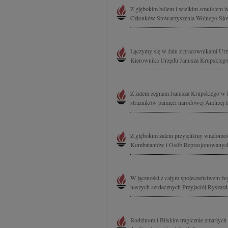
Z głębokim bólem i wielkim smutkiem że
Członków Stowarzyszenia Wolnego Słow
Łączymy się w żalu z pracownikami Urz
Kierownika Urzędu Janusza Krupskieg
Z żalem żegnam Janusza Krupskiego w l
strażników pamięci narodowej Andrzej 
Z głębokim żalem przyjęliśmy wiadomoś
Kombatantów i Osób Represjonowanych.
W łączności z całym społeczeństwem że
naszych serdecznych Przyjaciół Ryszard
Rodzinom i Bliskim tragicznie zmarłyc