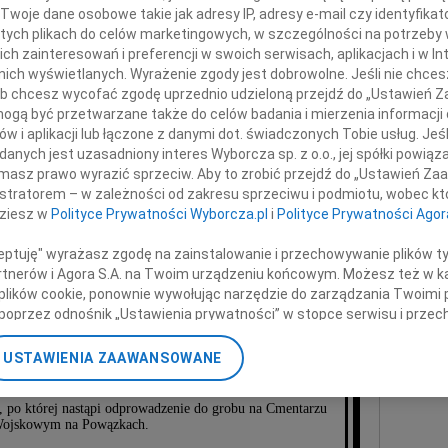
Felik
Twoje dane osobowe takie jak adresy IP, adresy e-mail czy identyfikato
3 sie
 tych plikach do celów marketingowych, w szczególności na potrzeby 
+ wię
 zainteresowań i preferencji w swoich serwisach, aplikacjach i w Int
w nich wyświetlanych. Wyrażenie zgody jest dobrowolne. Jeśli nie chce
anusz Krupski
NAJNOWS
 lub chcesz wycofać zgodę uprzednio udzieloną przejdź do „Ustawień
07.0
gą być przetwarzane także do celów badania i mierzenia informacji
07.0
w i aplikacji lub łączone z danymi dot. świadczonych Tobie usług. Jeś
ękujemy Bogu za Jego życie
nych jest uzasadniony interes Wyborcza sp. z o.o., jej spółki powiąza
Jacek
masz prawo wyrazić sprzeciw. Aby to zrobić przejdź do „Ustawień Z
Małgo
istratorem – w zależności od zakresu sprzeciwu i podmiotu, wobec któ
Marek
Joanna z dziećmi:
dziesz w
Polityce Prywatności Wyborcza.pl
i
Polityce Prywatności Agor
Jerzy
awłem, Tomkiem, Łukaszem, Jankiem,
Asia
ceptuję" wyrażasz zgodę na zainstalowanie i przechowywanie plików t
Marysią i Tereską
07.0
Partnerów i Agora S.A. na Twoim urządzeniu końcowym. Możesz też w ka
oraz mamą
Eugen
 plików cookie, ponownie wywołując narzędzie do zarządzania Twoimi 
Kryst
poprzez odnośnik „Ustawienia prywatności” w stopce serwisu i przec
+ wię
ane”. Zmiana ustawień plików cookie możliwa jest także za pomocą u
26 kwietnia 2010 roku, o godzinie 14.30,
USTAWIENIA ZAAWANSOWANE
nerzy i Agora S.A. możemy przetwarzać dane osobowe w następującyc
. Marcina przy ul. Piwnej w Warszawie,
okalizacyjnych. Aktywne skanowanie charakterystyki urządzenia do ce
, po której nastąpi odprowadzenie do grobu na Cmentarzu
cji na urządzeniu lub dostęp do nich. Spersonalizowane reklamy i tre
ojskowym na Powązkach.
w i ulepszanie usług.
Lista Zaufanych Partnerów