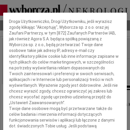
Dbamy o Twoją prywatność
Droga Użytkowniczko, Drogi Użytkowniku, jeśli wyrazisz
Nekrologi
Odeszli
Poradnik pogrzebowy
zgodę klikając "Akceptuję", Wyborcza sp. z o.o. oraz jej
Zaufani Partnerzy, w tym [
872
] Zaufanych Partnerów IAB,
jak również Agora S.A. będąca spółką powiązaną z
Wyborcza sp. z o.o., będą przetwarzać Twoje dane
Bogdan Rogatko
osobowe takie jak adresy IP, adresy e-mail czy
IMIĘ I NAZWISKO:
identyfikatory plików cookie lub inne informacje zapisane w
tych plikach do celów marketingowych, w szczególności
Kraków
REGION:
na potrzeby wyświetlania reklam dopasowanych do
01.02.2017
DATA EMISJI:
Twoich zainteresowań i preferencji w swoich serwisach,
aplikacjach i w Internecie lub personalizacji treści w nich
wyświetlanych. Wyrażenie zgody jest dobrowolne. Jeśli nie
chcesz wyrazić zgody, chcesz ograniczyć jej zakres lub
chcesz wycofać zgodę uprzednio udzieloną przejdź do
Ze smutkiem zawiadamiamy,
„Ustawień Zaawansowanych”.
że dnia 30 stycznia 2017 roku zmarł nasz Przyjaciel i 
Twoje dane osobowe mogą być przetwarzane także do
celów badania i mierzenia informacji dotyczących
funkcjonowania serwisów i aplikacji lub łączone z danymi
dot. świadczonych Tobie usług. Jeśli podstawą