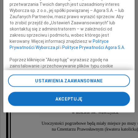
Z głębokim żalem zawiadamiamy,
przetwarzania Twoich danych jest uzasadniony interes
że 22 kwietnia 2010 roku
Wyborcza sp. z o.o., jej spółki powiązanej – Agora S.A. – lub
Zaufanych Partnerów, masz prawo wyrazić sprzeciw. Aby
odeszła nasza ukochana
to zrobić przejdź do „Ustawień Zaawansowanych” lub
skontaktuj się z administratorem – w zależności od
Mama i Babcia
zakresu sprzeciwu i podmiotu, wobec którego jest
kierowany. Więcej informacji znajdziesz w
Polityce
Prywatności Wyborcza.pl
i
Polityce Prywatności Agora S.A.
Poprzez kliknięcie "Akceptuję" wyrażasz zgodę na
zainstalowanie i przechowywanie plików typu cookie
Wyborczej sp. z o. o. jej Zaufanych Partnerów i Agora S.A.
Marta Starczewska
na Twoim urządzeniu końcowym. Możesz też w każdej
USTAWIENIA ZAAWANSOWANE
chwili zmienić swoje preferencje dot. plików cookie,
ponownie wywołując narzędzie do zarządzania Twoimi
preferencjami dot. przetwarzania danych poprzez
AKCEPTUJĘ
Msza pogrzebowa odbędzie się
odnośnik „Ustawienia prywatności” w stopce serwisu i
30 kwietnia 2010 roku o godzinie 15.00
przechodząc do sekcji „Ustawienia zaawansowane”.
w kościele św. Wawrzyńca.
Zmiana ustawień plików cookie możliwa jest także za
pomocą ustawień przeglądarki.
Uroczystości pogrzebowe będą miały miejsce po mszy 
na Cmentarzu Prawosławnym (kwatera katolicka)
My, nasi Zaufani Partnerzy i Agora S.A. możemy