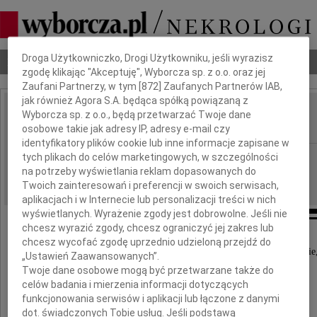
Dbamy o Twoją prywatność
Droga Użytkowniczko, Drogi Użytkowniku, jeśli wyrazisz
Nekrologi
Odeszli
Poradnik pogrzebowy
zgodę klikając "Akceptuję", Wyborcza sp. z o.o. oraz jej
Zaufani Partnerzy, w tym [
872
] Zaufanych Partnerów IAB,
jak również Agora S.A. będąca spółką powiązaną z
Marta Starczewska
Wyborcza sp. z o.o., będą przetwarzać Twoje dane
IMIĘ I NAZWISKO:
osobowe takie jak adresy IP, adresy e-mail czy
identyfikatory plików cookie lub inne informacje zapisane w
Warszawa
tych plikach do celów marketingowych, w szczególności
REGION:
na potrzeby wyświetlania reklam dopasowanych do
26.04.2010
DATA EMISJI:
Twoich zainteresowań i preferencji w swoich serwisach,
aplikacjach i w Internecie lub personalizacji treści w nich
wyświetlanych. Wyrażenie zgody jest dobrowolne. Jeśli nie
chcesz wyrazić zgody, chcesz ograniczyć jej zakres lub
chcesz wycofać zgodę uprzednio udzieloną przejdź do
" Ponieważ Pan Bóg sam nie może być wszędzie
„Ustawień Zaawansowanych”.
dlatego stworzył matkę "
Twoje dane osobowe mogą być przetwarzane także do
celów badania i mierzenia informacji dotyczących
Kornel Makuszyński
funkcjonowania serwisów i aplikacji lub łączone z danymi
dot. świadczonych Tobie usług. Jeśli podstawą