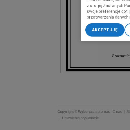
z o. o. jej Zaufanych 
swoje preferencje dot.
przetwarzania danych 
„Ustawienia zaawansow
AKCEPTUJĘ
My, nasi Zaufani Part
dokładnych danych geol
Przechowywanie informa
treści, badnie odbiorcó
Pracownic
Copyright © Wyborcza sp. z o.o.
O nas
St
Ustawienia prywatności