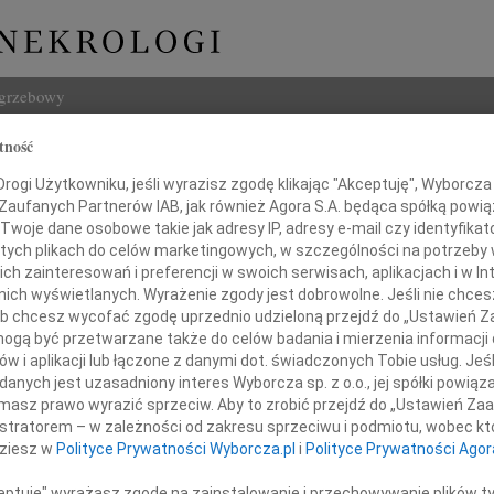
ogrzebowy
tność
Szukaj
ogi Użytkowniku, jeśli wyrazisz zgodę klikając "Akceptuję", Wyborcza sp
Imię i na
 Zaufanych Partnerów IAB, jak również Agora S.A. będąca spółką powi
Twoje dane osobowe takie jak adresy IP, adresy e-mail czy identyfikato
 tych plikach do celów marketingowych, w szczególności na potrzeby 
 zainteresowań i preferencji w swoich serwisach, aplikacjach i w Int
w nich wyświetlanych. Wyrażenie zgody jest dobrowolne. Jeśli nie chce
INNE NE
 lub chcesz wycofać zgodę uprzednio udzieloną przejdź do „Ustawień
03.0
gą być przetwarzane także do celów badania i mierzenia informacji
Dla B
w i aplikacji lub łączone z danymi dot. świadczonych Tobie usług. Jeś
Pani
Magd
nych jest uzasadniony interes Wyborcza sp. z o.o., jej spółki powiąza
Magda
masz prawo wyrazić sprzeciw. Aby to zrobić przejdź do „Ustawień Z
żbiecie Obal-Dyrek
Barba
istratorem – w zależności od zakresu sprzeciwu i podmiotu, wobec któ
Z głę
dziesz w
Polityce Prywatności Wyborcza.pl
i
Polityce Prywatności Agor
Stani
 Gimnazjum w Koźmicach Wielkich
23 cz
ceptuję" wyrażasz zgodę na zainstalowanie i przechowywanie plików t