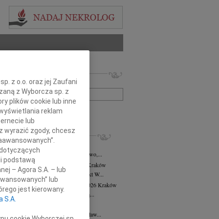
 nekrologów i wspomnień
. z o.o. oraz jej Zaufani
zwisko lub numer ogłoszenia:
ązaną z Wyborcza sp. z
ry plików cookie lub inne
wyświetlania reklam
+ szukanie zaawansowane
ernecie lub
sz wyrazić zgody, chcesz
KROLOGI
 Zaawansowanych”.
8.2026
Kraków
 dotyczących
asi Domek, Dora i Klaudiusz, Eliza, Gwo,...
li podstawą
alena Płonka-Kalkowska
10.07.2026
Kraków
nej – Agora S.A. – lub
lena Płonka-Kalkowska Kuka architekt W...
aawansowanych” lub
ra Tworzewska-Mikołajewicz
02.07.2026
Kraków
rego jest kierowany.
bokim żalem żegnamy naszą wieloletnią...
a S.A.
sław Król
26.06.2026
Kraków
erwca 2026 roku odszedł Mistrz Stanisław...
ypu cookie Wyborczej sp.