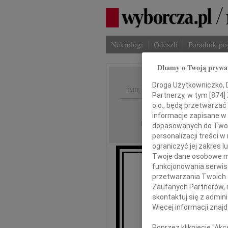
Nekrologi
Odeszli
Poradnik p
Dbamy o Twoją prywa
Droga Użytkowniczko, Dr
IMIĘ I NAZWISKO:
Partnerzy, w tym [
874
]
o.o., będą przetwarzać 
Kraków
REGION:
informacje zapisane w
01.02.2017
DATA EMISJI:
dopasowanych do Twoich
personalizacji treści 
ograniczyć jej zakres
Twoje dane osobowe mo
funkcjonowania serwisó
przetwarzania Twoich da
Zaufanych Partnerów, 
El
skontaktuj się z admin
Więcej informacji znaj
Dyrektor
Poprzez kliknięcie "Ak