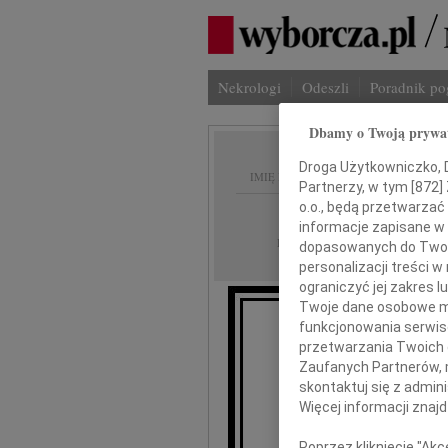
Nekrologi
Odeszli
Poradnik p
Dbamy o Twoją prywa
Droga Użytkowniczko, Dr
IMIĘ I NAZWISKO:
Partnerzy, w tym [
872
]
o.o., będą przetwarzać 
Warszawa
REGION:
informacje zapisane w
24.04.2010
DATA EMISJI:
dopasowanych do Twoich
personalizacji treści 
ograniczyć jej zakres
Twoje dane osobowe mo
funkcjonowania serwisó
przetwarzania Twoich da
Zaufanych Partnerów, 
skontaktuj się z admin
Krzy
Więcej informacji znaj
Poprzez kliknięcie "Ak
se