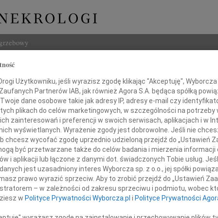
ogrzebowy
tność
Szukaj
ogi Użytkowniku, jeśli wyrazisz zgodę klikając "Akceptuję", Wyborcza sp
Imię i na
 Zaufanych Partnerów IAB, jak również Agora S.A. będąca spółką powi
Twoje dane osobowe takie jak adresy IP, adresy e-mail czy identyfikato
 tych plikach do celów marketingowych, w szczególności na potrzeby 
 zainteresowań i preferencji w swoich serwisach, aplikacjach i w Int
w nich wyświetlanych. Wyrażenie zgody jest dobrowolne. Jeśli nie chce
INNE NE
 lub chcesz wycofać zgodę uprzednio udzieloną przejdź do „Ustawień
07.0
gą być przetwarzane także do celów badania i mierzenia informacji
Dziek
w i aplikacji lub łączone z danymi dot. świadczonych Tobie usług. Jeś
07.0
nych jest uzasadniony interes Wyborcza sp. z o.o., jej spółki powiąza
Naszemu Przyjacielowi
Nasze
masz prawo wyrazić sprzeciw. Aby to zrobić przejdź do „Ustawień Z
Jacek
istratorem – w zależności od zakresu sprzeciwu i podmiotu, wobec któ
sztofowi Adamskiemu
Z wie
dziesz w
Polityce Prywatności Wyborcza.pl
i
Polityce Prywatności Agor
Małgo
W dni
ceptuję" wyrażasz zgodę na zainstalowanie i przechowywanie plików t
rdeczne wyrazy współczucia