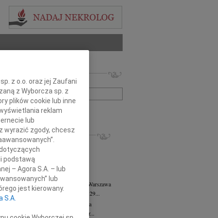
 nekrologów i wspomnień
. z o.o. oraz jej Zaufani
zwisko lub numer ogłoszenia:
ązaną z Wyborcza sp. z
ry plików cookie lub inne
wyświetlania reklam
+ szukanie zaawansowane
ernecie lub
sz wyrazić zgody, chcesz
KROLOGI
 Zaawansowanych”.
8.2026
Warszawa
 dotyczących
anie Wydziału dr hab. Julii Kubisie,...
li podstawą
8.2026
Warszawa
nej – Agora S.A. – lub
j kochanej i dzielnej Marylce Butruk...
aawansowanych” lub
 Tadeusz Duniec
wiek: 79
07.08.2026
Warszawa
rego jest kierowany.
lkim żalem przyjęliśmy wiadomość, że 29...
a S.A.
rzata Kościelska
07.08.2026
Warszawa
u 3 sierpnia 2026 roku zmarła Profesor...
ypu cookie Wyborczej sp.