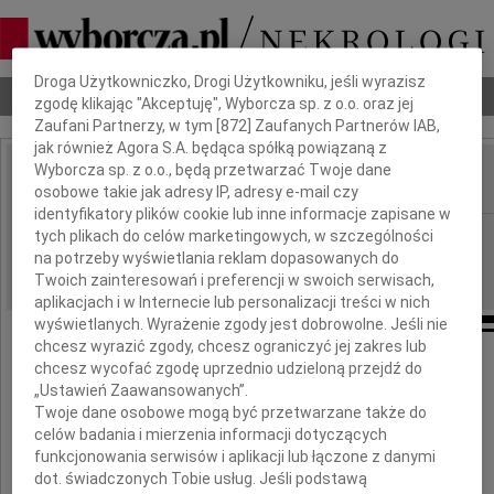
Dbamy o Twoją prywatność
Droga Użytkowniczko, Drogi Użytkowniku, jeśli wyrazisz
Nekrologi
Odeszli
Poradnik pogrzebowy
zgodę klikając "Akceptuję", Wyborcza sp. z o.o. oraz jej
Zaufani Partnerzy, w tym [
872
] Zaufanych Partnerów IAB,
jak również Agora S.A. będąca spółką powiązaną z
Wyborcza sp. z o.o., będą przetwarzać Twoje dane
osobowe takie jak adresy IP, adresy e-mail czy
IMIĘ I NAZWISKO:
identyfikatory plików cookie lub inne informacje zapisane w
Warszawa
tych plikach do celów marketingowych, w szczególności
REGION:
na potrzeby wyświetlania reklam dopasowanych do
24.04.2010
DATA EMISJI:
Twoich zainteresowań i preferencji w swoich serwisach,
aplikacjach i w Internecie lub personalizacji treści w nich
wyświetlanych. Wyrażenie zgody jest dobrowolne. Jeśli nie
chcesz wyrazić zgody, chcesz ograniczyć jej zakres lub
chcesz wycofać zgodę uprzednio udzieloną przejdź do
Naszym drogim Przyjaciołom
„Ustawień Zaawansowanych”.
Ani i Tomkowi Krawczykom
Twoje dane osobowe mogą być przetwarzane także do
celów badania i mierzenia informacji dotyczących
funkcjonowania serwisów i aplikacji lub łączone z danymi
dot. świadczonych Tobie usług. Jeśli podstawą
oraz