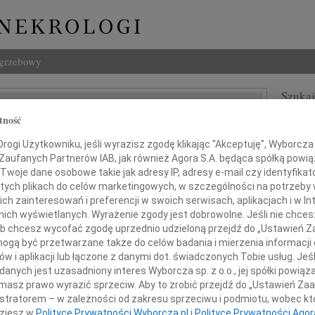
ogrzebowy
Szukaj
ilch
tność
Imię i na
ogi Użytkowniku, jeśli wyrazisz zgodę klikając "Akceptuję", Wyborcza sp
lska
 Zaufanych Partnerów IAB, jak również Agora S.A. będąca spółką powi
Twoje dane osobowe takie jak adresy IP, adresy e-mail czy identyfikato
 tych plikach do celów marketingowych, w szczególności na potrzeby 
INNE NE
 zainteresowań i preferencji w swoich serwisach, aplikacjach i w Int
Asia
w nich wyświetlanych. Wyrażenie zgody jest dobrowolne. Jeśli nie chce
Asia 
 lub chcesz wycofać zgodę uprzednio udzieloną przejdź do „Ustawień
Małgo
gą być przetwarzane także do celów badania i mierzenia informacji
Z żal
w i aplikacji lub łączone z danymi dot. świadczonych Tobie usług. Jeś
Janus
nych jest uzasadniony interes Wyborcza sp. z o.o., jej spółki powiąza
Janus
masz prawo wyrazić sprzeciw. Aby to zrobić przejdź do „Ustawień Z
Wacła
istratorem – w zależności od zakresu sprzeciwu i podmiotu, wobec któ
G. ADAM PILCH
W dni
dziesz w
Polityce Prywatności Wyborcza.pl
i
Polityce Prywatności Agor