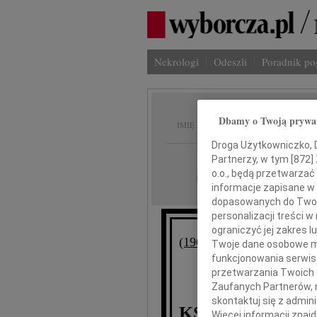
Nekrologi
Odeszli
Poradnik p
Adam P
Dbamy o Twoją prywa
IMIĘ I NAZWISKO:
Droga Użytkowniczko, Dr
Warszawa, cała Po
REGION:
Partnerzy, w tym [
872
]
o.o., będą przetwarzać 
24.04.2010
DATA EMISJI:
informacje zapisane w
dopasowanych do Twoich
personalizacji treści 
ograniczyć jej zakres
(1965-2010)
Twoje dane osobowe mo
funkcjonowania serwisó
przetwarzania Twoich da
Zaufanych Partnerów, 
skontaktuj się z admin
KS. GEN. BRY
Więcej informacji znaj