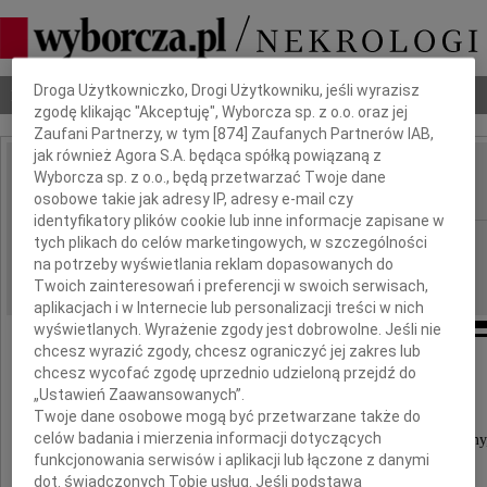
Dbamy o Twoją prywatność
Droga Użytkowniczko, Drogi Użytkowniku, jeśli wyrazisz
Nekrologi
Odeszli
Poradnik pogrzebowy
zgodę klikając "Akceptuję", Wyborcza sp. z o.o. oraz jej
Zaufani Partnerzy, w tym [
874
] Zaufanych Partnerów IAB,
jak również Agora S.A. będąca spółką powiązaną z
Jerzy Matak
Wyborcza sp. z o.o., będą przetwarzać Twoje dane
IMIĘ I NAZWISKO:
osobowe takie jak adresy IP, adresy e-mail czy
identyfikatory plików cookie lub inne informacje zapisane w
Warszawa
tych plikach do celów marketingowych, w szczególności
REGION:
na potrzeby wyświetlania reklam dopasowanych do
24.04.2010
DATA EMISJI:
Twoich zainteresowań i preferencji w swoich serwisach,
aplikacjach i w Internecie lub personalizacji treści w nich
wyświetlanych. Wyrażenie zgody jest dobrowolne. Jeśli nie
chcesz wyrazić zgody, chcesz ograniczyć jej zakres lub
chcesz wycofać zgodę uprzednio udzieloną przejdź do
"... pokój niech będzie z Tobą..."
„Ustawień Zaawansowanych”.
Twoje dane osobowe mogą być przetwarzane także do
celów badania i mierzenia informacji dotyczących
Z prawdziwym żalem i smutkiem zawiadamiamy
funkcjonowania serwisów i aplikacji lub łączone z danymi
że 21 kwietnia 2010 roku odszedł od nas
dot. świadczonych Tobie usług. Jeśli podstawą