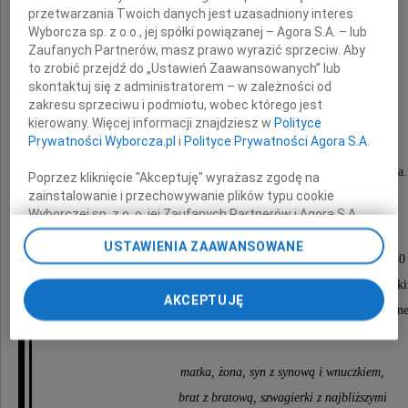
przetwarzania Twoich danych jest uzasadniony interes
Wyborcza sp. z o.o., jej spółki powiązanej – Agora S.A. – lub
Zaufanych Partnerów, masz prawo wyrazić sprzeciw. Aby
to zrobić przejdź do „Ustawień Zaawansowanych” lub
skontaktuj się z administratorem – w zależności od
zakresu sprzeciwu i podmiotu, wobec którego jest
Jerzy Matak
kierowany. Więcej informacji znajdziesz w
Polityce
Prywatności Wyborcza.pl
i
Polityce Prywatności Agora S.A.
Człowiek wielkiej skromności i wielkiego serca.
Poprzez kliknięcie "Akceptuję" wyrażasz zgodę na
zainstalowanie i przechowywanie plików typu cookie
Wyborczej sp. z o. o. jej Zaufanych Partnerów i Agora S.A.
na Twoim urządzeniu końcowym. Możesz też w każdej
Msza żałobna zostanie odprawiona
USTAWIENIA ZAAWANSOWANE
chwili zmienić swoje preferencje dot. plików cookie,
w dniu 29 kwietnia 2010 roku o godzinie 12.30
ponownie wywołując narzędzie do zarządzania Twoimi
w kościele murowanym na Cmentarzu Bródnowsk
preferencjami dot. przetwarzania danych poprzez
AKCEPTUJĘ
odnośnik „Ustawienia prywatności” w stopce serwisu i
po której nastąpi odprowadzenie do grobu rodzinn
przechodząc do sekcji „Ustawienia zaawansowane”.
Zmiana ustawień plików cookie możliwa jest także za
pomocą ustawień przeglądarki.
matka, żona, syn z synową i wnuczkiem,
My, nasi Zaufani Partnerzy i Agora S.A. możemy
brat z bratową, szwagierki z najbliższymi