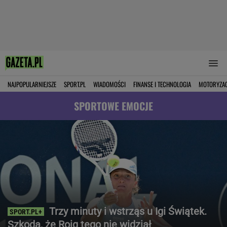
NAJPOPULARNIEJSZE
SPORT.PL
WIADOMOŚCI
FINANSE I TECHNOLOGIA
MOTORYZA
SPORTOWE EMOCJE
Trzy minuty i wstrząs u Igi Świątek.
Szkoda, że Roig tego nie widział