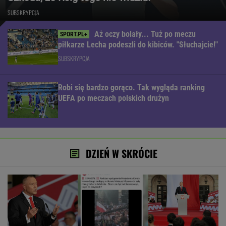
SUBSKRYPCJA
Aż oczy bolały... Tuż po meczu
piłkarze Lecha podeszli do kibiców. "Słuchajcie!"
SUBSKRYPCJA
Robi się bardzo gorąco. Tak wygląda ranking
UEFA po meczach polskich drużyn
DZIEŃ W SKRÓCIE