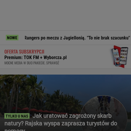
ngers po meczu z Jagiellonią. "To nie brak szacunku"
Preze
NOWE
OFERTA SUBSKRYPCJI
Premium: TOK FM + Wyborcza.pl
MOCNE MEDIA W DUO PAKIECIE. SPRAWDŹ
Jak uratować zagrożony skarb
natury? Rajska wyspa zaprasza turystów do
pomocy