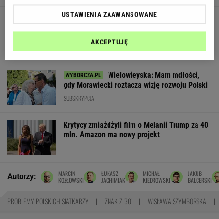
USTAWIENIA ZAAWANSOWANE
Edukacja domowa nie dla każdego. Jak
rozpoznać, że dziecko potrzebuje innego
modelu nauki?
AKCEPTUJĘ
MATERIAŁ PROMOCYJNY
Wielowieyska: Mam mdłości,
gdy Morawiecki roztacza wizję rozwoju Polski
SUBSKRYPCJA
Krytycy zmiażdżyli film o Melanii Trump za 40
mln. Amazon ma nowy projekt
MARCIN
ŁUKASZ
MICHAŁ
JAKUB
Autorzy:
KOZŁOWSKI
JACHIMIAK
KIEDROWSKI
BALCERSKI
PROBLEMY POLSKICH SIATKARZY
ZNAK Z '30'
WISŁAWA SZYMBORSKA