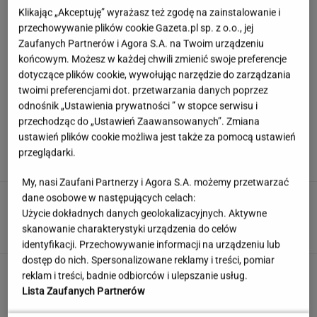
Klikając „Akceptuję” wyrażasz też zgodę na zainstalowanie i
przechowywanie plików cookie Gazeta.pl sp. z o.o., jej
Zaufanych Partnerów i Agora S.A. na Twoim urządzeniu
końcowym. Możesz w każdej chwili zmienić swoje preferencje
dotyczące plików cookie, wywołując narzędzie do zarządzania
twoimi preferencjami dot. przetwarzania danych poprzez
odnośnik „Ustawienia prywatności ” w stopce serwisu i
przechodząc do „Ustawień Zaawansowanych”. Zmiana
Europejski Bank Centralny miażdży pomysł
ustawień plików cookie możliwa jest także za pomocą ustawień
Nawrockiego i Glapińskiego
przeglądarki.
My, nasi Zaufani Partnerzy i Agora S.A. możemy przetwarzać
dane osobowe w następujących celach:
Nie dostała się do liceum mimo
świetnych wyników. Kuratorium wyjaśnia
Użycie dokładnych danych geolokalizacyjnych. Aktywne
skanowanie charakterystyki urządzenia do celów
KLAUDIA KIERZKOWSKA
identyfikacji. Przechowywanie informacji na urządzeniu lub
dostęp do nich. Spersonalizowane reklamy i treści, pomiar
Quiz językowy: Większość Polaków niestety
reklam i treści, badnie odbiorców i ulepszanie usług.
myli te słowa. A ty?
Lista Zaufanych Partnerów