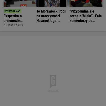
To Morawiecki robił
"Przypomina się
Ekspertka o
na uroczystości
scena z 'Misia'". Fala
przemowie
Nawrockiego.
komentarzy po
ZUZANNA KWASEK
Nawrockiego.
Posłanka PiS:
rocznicy
"Błyskotliwie nie
Skandal
Nawrockiego
jest"