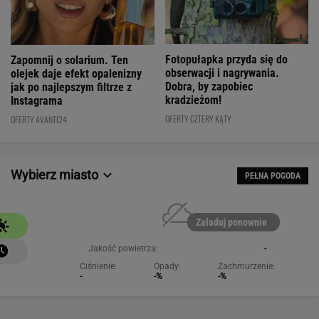
Fotopułapka przyda się do
Zapomnij o solarium. Ten
obserwacji i nagrywania.
olejek daje efekt opalenizny
Dobra, by zapobiec
jak po najlepszym filtrze z
kradzieżom!
Instagrama
OFERTY CZTERY KĄTY
OFERTY AVANTI24
Wybierz miasto
PEŁNA POGODA
Załaduj ponownie
Jakość powietrza:
-
Ciśnienie:
Opady:
Zachmurzenie:
-
-%
-%