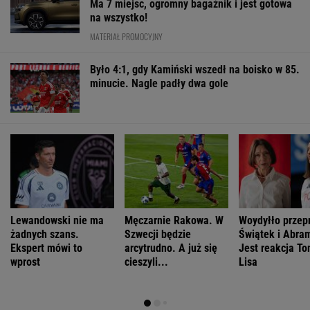
Ma 7 miejsc, ogromny bagażnik i jest gotowa
na wszystko!
MATERIAŁ PROMOCYJNY
Było 4:1, gdy Kamiński wszedł na boisko w 85.
minucie. Nagle padły dwa gole
Lewandowski nie ma
Męczarnie Rakowa. W
Woydyłło przepr
żadnych szans.
Szwecji będzie
Świątek i Abra
Ekspert mówi to
arcytrudno. A już się
Jest reakcja T
wprost
cieszyli...
Lisa