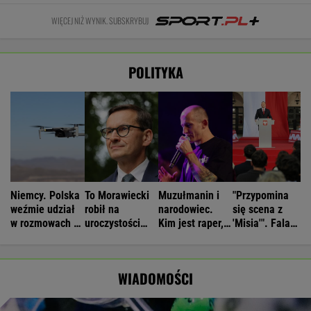
WIĘCEJ NIŻ WYNIK. SUBSKRYBUJ
POLITYKA
Niemcy. Polska
To Morawiecki
Muzułmanin i
"Przypomina
weźmie udział
robił na
narodowiec.
się scena z
w rozmowach o
uroczystości
Kim jest raper,
'Misia'". Fala
zagrożeniach
Nawrockiego.
który wystąpił
komentarzy po
Jest nagranie.
przed
rocznicy
"Skandal"
Nawrockim?
Nawrockiego
WIADOMOŚCI