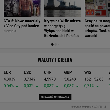
GTA 6: Nowe materiały
Kryzys na Wiśle uderza
Ceny paliw mog
z Vice City pod koniec
w energetykę.
spaść na powrot
sierpnia
Wyłączone bloki w
urlopów. Tusk s
Kozienicach i Połańcu
warunki
WALUTY I GIEŁDA
EUR
USD
CHF
GBP
WIG
4,3039
3,7349
4,5970
5,0248
152 152,63
0,04%
0,03%
0,03%
0,03%
0,71%
SPRAWDŹ NOTOWANIA
Notowania dostarcza VIA24ONLINE