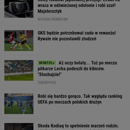
wraca w odświeżonej odsłonie i robi szał!
Majstersztyk
MATERIAŁ PROMOCYJNY
GKS będzie potrzebował cudu w rewanżu!
Rywale nie pozostawili złudzeń
Aż oczy bolały... Tuż po meczu
piłkarze Lecha podeszli do kibiców.
"Słuchajcie!"
SUBSKRYPCJA
Robi się bardzo gorąco. Tak wygląda ranking
UEFA po meczach polskich drużyn
Skoda Kodiaq to spełnienie marzeń rodzin.