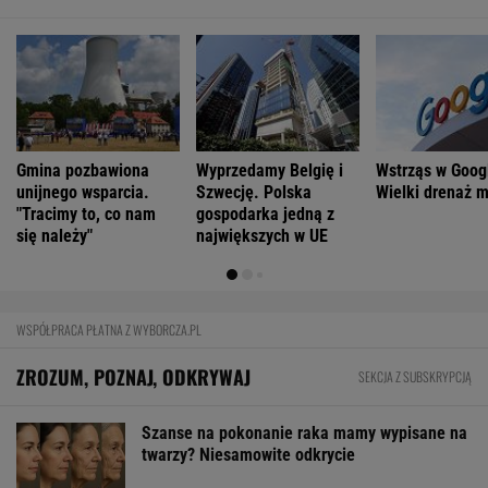
Gmina pozbawiona
Wyprzedamy Belgię i
Wstrząs w Goog
unijnego wsparcia.
Szwecję. Polska
Wielki drenaż 
"Tracimy to, co nam
gospodarka jedną z
się należy"
największych w UE
WSPÓŁPRACA PŁATNA Z WYBORCZA.PL
ZROZUM, POZNAJ, ODKRYWAJ
SEKCJA Z SUBSKRYPCJĄ
Szanse na pokonanie raka mamy wypisane na
twarzy? Niesamowite odkrycie