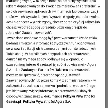
marketingowych, w szczególności na potrzeby wyświetlania
reklam dopasowanych do Twoich zainteresowań i preferencji w
swoich serwisach, aplikacjach i w Internecie lub personalizacji
Muzułmanin i narodowiec. Kim jest raper,
treści w nich wyświetlanych. Wyrażenie zgody jest dobrowolne.
który wystąpił przed Nawrockim?
Jeśli nie chcesz wyrazić zgody, chcesz ograniczyć jej zakres lub
chcesz wycofać zgodę uprzednio udzieloną przejdź do
„Ustawień Zaawansowanych”.
Twoje dane osobowe mogą być przetwarzane także do celów
Rekord padł w niewielkim stawie. Taki okaz
badania i mierzenia informacji dotyczących funkcjonowania
trafia się bardzo rzadko
serwisów i aplikacji lub łączone z danymi dot. świadczonych
Tobie usług. W określonych przypadkach przetwarzanie
danych nie wymaga zgody i odbywa się w oparciu o
uzasadniony interes Gazeta.pl, jej spółki powiązanej – Agora
S.A. – lub Zaufanych Partnerów. Takiemu przetwarzaniu
możesz się sprzeciwić, przechodząc do „Ustawień
Zaawansowanych” lub przez kontakt z administratorem – w
zależności od zakresu sprzeciwu i podmiotu, wobec którego
jest kierowany. Więcej informacji o przetwarzaniu danych
osobowych znajdziesz w dokumencie
Polityka Prywatności
Gazeta.pl
i
Polityka Prywatności Agora S.A.