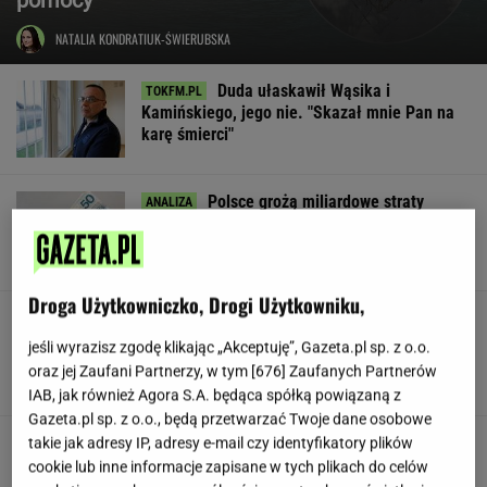
NATALIA KONDRATIUK-ŚWIERUBSKA
Duda ułaskawił Wąsika i
Kamińskiego, jego nie. "Skazał mnie Pan na
karę śmierci"
Polsce grożą miliardowe straty
rocznie. Są wyliczenia
LESZEK KOSTRZEWSKI
Droga Użytkowniczko, Drogi Użytkowniku,
Pracownicy branży IT śmieją się
przez łzy. Zwolnienia w łódzkiej siedzibie
jeśli wyrazisz zgodę klikając „Akceptuję”, Gazeta.pl sp. z o.o.
wielkiej firmy
oraz jej Zaufani Partnerzy, w tym [
676
] Zaufanych Partnerów
SUBSKRYPCJA
IAB, jak również Agora S.A. będąca spółką powiązaną z
Gazeta.pl sp. z o.o., będą przetwarzać Twoje dane osobowe
Urzędnicy pukają do domów. Chcą paragonów
takie jak adresy IP, adresy e-mail czy identyfikatory plików
cookie lub inne informacje zapisane w tych plikach do celów
MATERIAŁ PROMOCYJNY