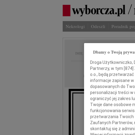
Nekrologi
Odeszli
Poradnik p
Ryszar
Dbamy o Twoją prywa
IMIĘ I NAZWISKO:
Droga Użytkowniczko, Dr
Warszawa
REGION:
Partnerzy, w tym [
874
]
o.o., będą przetwarzać 
23.04.2010
DATA EMISJI:
informacje zapisane w
dopasowanych do Twoich
personalizacji treści 
ograniczyć jej zakres
Z głębokim smutkie
Twoje dane osobowe mo
funkcjonowania serwisó
przetwarzania Twoich da
pr
Zaufanych Partnerów, 
skontaktuj się z admin
Ry
Więcej informacji znaj