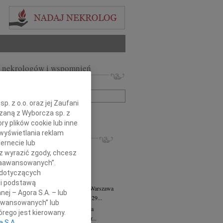
 nekrologów i wspomnień
zwisko lub numer ogłoszenia:
. z o.o. oraz jej Zaufani
+ szukanie zaawansowane
ązaną z Wyborcza sp. z
ry plików cookie lub inne
wyświetlania reklam
KROLOGI
ernecie lub
8.2026
Warszawa
sz wyrazić zgody, chcesz
anie Wydziału dr hab. Julii Kubisie,...
 Zaawansowanych”.
8.2026
Warszawa
 dotyczących
j kochanej i dzielnej Marylce Butruk...
li podstawą
 Tadeusz Duniec
wiek: 79
07.08.2026
Warszawa
nej – Agora S.A. – lub
lkim żalem przyjęliśmy wiadomość, że 29...
aawansowanych” lub
rzata Kościelska
07.08.2026
Warszawa
rego jest kierowany.
u 3 sierpnia 2026 roku zmarła Profesor...
a S.A.