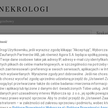
ogrzebowy
Szukaj
d Ciołek
Imię i na
tność
ogi Użytkowniku, jeśli wyrazisz zgodę klikając "Akceptuję", Wyborcza sp
 Zaufanych Partnerów IAB, jak również Agora S.A. będąca spółką powi
Twoje dane osobowe takie jak adresy IP, adresy e-mail czy identyfikato
 tych plikach do celów marketingowych, w szczególności na potrzeby 
INNE NE
 zainteresowań i preferencji w swoich serwisach, aplikacjach i w Int
07.0
w nich wyświetlanych. Wyrażenie zgody jest dobrowolne. Jeśli nie chce
Dziek
 lub chcesz wycofać zgodę uprzednio udzieloną przejdź do „Ustawień
07.0
m i żalem przyjęliśmy wiadomość o śmierci
gą być przetwarzane także do celów badania i mierzenia informacji
Nasze
w i aplikacji lub łączone z danymi dot. świadczonych Tobie usług. Jeś
Jacek
nych jest uzasadniony interes Wyborcza sp. z o.o., jej spółki powiąza
Z wie
of. nadzw. dr. hab.
masz prawo wyrazić sprzeciw. Aby to zrobić przejdź do „Ustawień Z
Małgo
istratorem – w zależności od zakresu sprzeciwu i podmiotu, wobec któ
W dni
szarda Ciołka
dziesz w
Polityce Prywatności Wyborcza.pl
i
Polityce Prywatności Agor