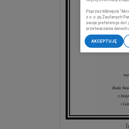
Poprzez kliknięcie "Ak
z o. o. jej Zaufanych 
Instytutu Mechan
swoje preferencje dot.
W latach 1973-1990 
przetwarzania danych 
„Ustawienia zaawansow
Wykazał się znaczą
AKCEPTUJĘ
My, nasi Zaufani Part
dokładnych danych geol
Przechowywanie informa
treści, badnie odbiorcó
wyr
Rada Nauk
z Inst
i Gó
I