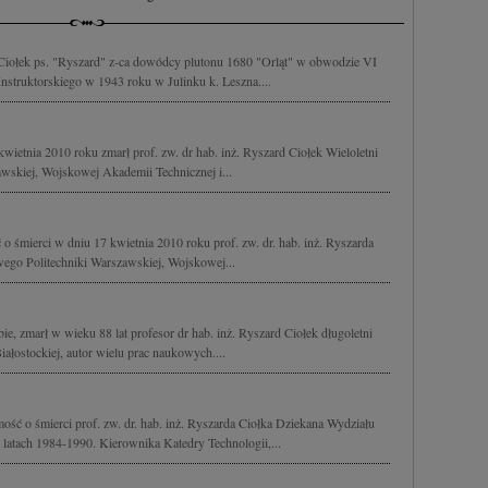
 Ciołek ps. "Ryszard" z-ca dowódcy plutonu 1680 "Orląt" w obwodzie VI
nstruktorskiego w 1943 roku w Julinku k. Leszna....
ietnia 2010 roku zmarł prof. zw. dr hab. inż. Ryszard Ciołek Wieloletni
wskiej, Wojskowej Akademii Technicznej i...
 śmierci w dniu 17 kwietnia 2010 roku prof. zw. dr. hab. inż. Ryszarda
ego Politechniki Warszawskiej, Wojskowej...
ie, zmarł w wieku 88 lat profesor dr hab. inż. Ryszard Ciołek długoletni
iałostockiej, autor wielu prac naukowych....
ść o śmierci prof. zw. dr. hab. inż. Ryszarda Ciołka Dziekana Wydziału
latach 1984-1990. Kierownika Katedry Technologii,...