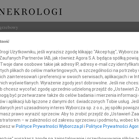
ogrzebowy
tność
Szukaj
 Zawitkowska
ogi Użytkowniku, jeśli wyrazisz zgodę klikając "Akceptuję", Wyborcza sp
Imię i na
 Zaufanych Partnerów IAB, jak również Agora S.A. będąca spółką powi
Twoje dane osobowe takie jak adresy IP, adresy e-mail czy identyfikato
 tych plikach do celów marketingowych, w szczególności na potrzeby 
 zainteresowań i preferencji w swoich serwisach, aplikacjach i w Int
w nich wyświetlanych. Wyrażenie zgody jest dobrowolne. Jeśli nie chce
INNE NE
 lub chcesz wycofać zgodę uprzednio udzieloną przejdź do „Ustawień
Witol
gą być przetwarzane także do celów badania i mierzenia informacji
Z wie
w i aplikacji lub łączone z danymi dot. świadczonych Tobie usług. Jeś
Jadwi
nych jest uzasadniony interes Wyborcza sp. z o.o., jej spółki powiąza
ęliśmy wiadomość o śmierci naszej dobrej,
Panu 
masz prawo wyrazić sprzeciw. Aby to zrobić przejdź do „Ustawień Z
Adam
, życzliwej ludziom przyjaciółki
istratorem – w zależności od zakresu sprzeciwu i podmiotu, wobec któ
Z wie
dziesz w
Polityce Prywatności Wyborcza.pl
i
Polityce Prywatności Agor
Alina
y Zawitkowskiej
Alina
ceptuję" wyrażasz zgodę na zainstalowanie i przechowywanie plików t