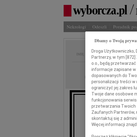
Nekrologi
Odeszli
Poradnik p
Dbamy o Twoją prywa
Romana
Droga Użytkowniczko, Dr
IMIĘ I NAZWISKO:
Partnerzy, w tym [
872
]
o.o., będą przetwarzać 
Gdańsk
REGION:
informacje zapisane w
dopasowanych do Twoich
20.01.2017
DATA EMISJI:
personalizacji treści 
ograniczyć jej zakres
Twoje dane osobowe mo
funkcjonowania serwisó
przetwarzania Twoich da
Ze smutkiem przyj
Zaufanych Partnerów, 
mądrej
skontaktuj się z admin
Więcej informacji znaj
Roman
Poprzez kliknięcie "Ak