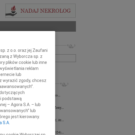
 nekrologów i wspomnień
. z o.o. oraz jej Zaufani
zwisko lub numer ogłoszenia:
ązaną z Wyborcza sp. z
ry plików cookie lub inne
wyświetlania reklam
+ szukanie zaawansowane
ernecie lub
sz wyrazić zgody, chcesz
KROLOGI
 Zaawansowanych”.
d Halka
wiek: 89
21.07.2026
Gdańsk
 dotyczących
lkim żalem i smutkiem żegnamy naszego...
li podstawą
ga Czajka
16.07.2026
Gdańsk
nej – Agora S.A. – lub
Andrzejowi Czajce z powodu śmierci Żony...
aawansowanych” lub
 Borowski
10.07.2026
Gdańsk
rego jest kierowany.
lkim smutkiem przyjęłyśmy wiadomość, że...
a S.A.
 Augustynowicz
03.07.2026
Gdańsk
 Augustynowicz z domu Hinz (1979-2024)...
ypu cookie Wyborczej sp.