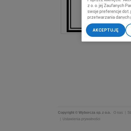
z o. o. jej Zaufanych 
swoje preferencje dot.
przetwarzania danych 
„Ustawienia zaawansow
AKCEPTUJĘ
My, nasi Zaufani Part
dokładnych danych geol
Przechowywanie informa
treści, badnie odbiorcó
Copyright © Wyborcza sp. z o.o.
O nas
St
Ustawienia prywatności