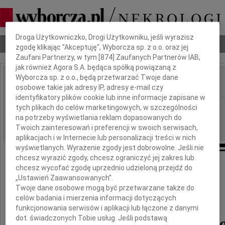
Dbamy o Twoją prywatność
Droga Użytkowniczko, Drogi Użytkowniku, jeśli wyrazisz
Nekrologi
Odeszli
Poradnik pogrzebowy
zgodę klikając "Akceptuję", Wyborcza sp. z o.o. oraz jej
Zaufani Partnerzy, w tym [
874
] Zaufanych Partnerów IAB,
jak również Agora S.A. będąca spółką powiązaną z
Wyborcza sp. z o.o., będą przetwarzać Twoje dane
osobowe takie jak adresy IP, adresy e-mail czy
IMIĘ I NAZWISKO:
identyfikatory plików cookie lub inne informacje zapisane w
Częstochowa
tych plikach do celów marketingowych, w szczególności
REGION:
na potrzeby wyświetlania reklam dopasowanych do
20.01.2017
DATA EMISJI:
Twoich zainteresowań i preferencji w swoich serwisach,
aplikacjach i w Internecie lub personalizacji treści w nich
wyświetlanych. Wyrażenie zgody jest dobrowolne. Jeśli nie
chcesz wyrazić zgody, chcesz ograniczyć jej zakres lub
Za przyjaźń, bliskość i okazane współczucie
chcesz wycofać zgodę uprzednio udzieloną przejdź do
„Ustawień Zaawansowanych”.
Twoje dane osobowe mogą być przetwarzane także do
celów badania i mierzenia informacji dotyczących
funkcjonowania serwisów i aplikacji lub łączone z danymi
dot. świadczonych Tobie usług. Jeśli podstawą
Bartosza Morawskieg