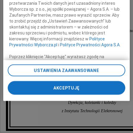
przetwarzania Twoich danych jest uzasadniony interes
Wyborcza sp. z o.o., jej spółki powiązanej – Agora S.A. – lub
Mirosław Śliwa
Zaufanych Partnerów, masz prawo wyrazić sprzeciw. Aby
to zrobić przejdź do „Ustawień Zaawansowanych” lub
skontaktuj się z administratorem – w zależności od
długoletni pracownik Instytutu Technologii Elektron
zakresu sprzeciwu i podmiotu, wobec którego jest
nasz Kolega i Przyjaciel.
kierowany. Więcej informacji znajdziesz w
Polityce
Prywatności Wyborcza.pl
i
Polityce Prywatności Agora S.A.
Rodzinie
Poprzez kliknięcie "Akceptuję" wyrażasz zgodę na
zainstalowanie i przechowywanie plików typu cookie
Wyborczej sp. z o. o. jej Zaufanych Partnerów i Agora S.A.
USTAWIENIA ZAAWANSOWANE
wyrazy głębokiego współczucia
na Twoim urządzeniu końcowym. Możesz też w każdej
chwili zmienić swoje preferencje dot. plików cookie,
składają
ponownie wywołując narzędzie do zarządzania Twoimi
AKCEPTUJĘ
preferencjami dot. przetwarzania danych poprzez
odnośnik „Ustawienia prywatności” w stopce serwisu i
Dyrekcja, koleżanki i koledzy
przechodząc do sekcji „Ustawienia zaawansowane”.
Zmiana ustawień plików cookie możliwa jest także za
z Instytutu Technologii Elektronowej
pomocą ustawień przeglądarki.
My, nasi Zaufani Partnerzy i Agora S.A. możemy