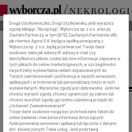
Dbamy o Twoją prywatność
Droga Użytkowniczko, Drogi Użytkowniku, jeśli wyrazisz
Nekrologi
Odeszli
Poradnik pogrzebowy
zgodę klikając "Akceptuję", Wyborcza sp. z o.o. oraz jej
Zaufani Partnerzy, w tym [
872
] Zaufanych Partnerów IAB,
jak również Agora S.A. będąca spółką powiązaną z
Wyborcza sp. z o.o., będą przetwarzać Twoje dane
Mirosław Śliwa
IMIĘ I NAZWISKO:
osobowe takie jak adresy IP, adresy e-mail czy
identyfikatory plików cookie lub inne informacje zapisane w
tych plikach do celów marketingowych, w szczególności
Warszawa
REGION:
na potrzeby wyświetlania reklam dopasowanych do
24.04.2010
DATA EMISJI:
Twoich zainteresowań i preferencji w swoich serwisach,
aplikacjach i w Internecie lub personalizacji treści w nich
wyświetlanych. Wyrażenie zgody jest dobrowolne. Jeśli nie
chcesz wyrazić zgody, chcesz ograniczyć jej zakres lub
chcesz wycofać zgodę uprzednio udzieloną przejdź do
Z głębokim żalem zawiadamiamy,
„Ustawień Zaawansowanych”.
że dnia 20 kwietnia 2010 roku zmarł
Twoje dane osobowe mogą być przetwarzane także do
celów badania i mierzenia informacji dotyczących
funkcjonowania serwisów i aplikacji lub łączone z danymi
dot. świadczonych Tobie usług. Jeśli podstawą