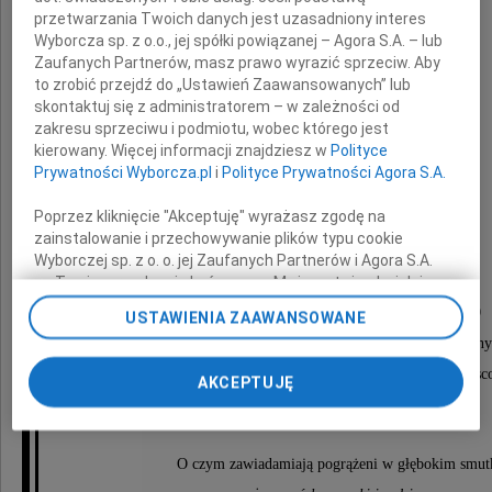
przetwarzania Twoich danych jest uzasadniony interes
Wyborcza sp. z o.o., jej spółki powiązanej – Agora S.A. – lub
Zaufanych Partnerów, masz prawo wyrazić sprzeciw. Aby
to zrobić przejdź do „Ustawień Zaawansowanych” lub
skontaktuj się z administratorem – w zależności od
Andrzej Ciećwierz
zakresu sprzeciwu i podmiotu, wobec którego jest
kierowany. Więcej informacji znajdziesz w
Polityce
Prywatności Wyborcza.pl
i
Polityce Prywatności Agora S.A.
lektor języka angielskiego,
Poprzez kliknięcie "Akceptuję" wyrażasz zgodę na
długoletni pracownik ICHP.
zainstalowanie i przechowywanie plików typu cookie
Wyborczej sp. z o. o. jej Zaufanych Partnerów i Agora S.A.
na Twoim urządzeniu końcowym. Możesz też w każdej
Msza święta żałobna odprawiona zostanie
chwili zmienić swoje preferencje dot. plików cookie,
dnia 28 kwietnia 2010 roku o godzinie 10.40
USTAWIENIA ZAAWANSOWANE
ponownie wywołując narzędzie do zarządzania Twoimi
w kościele św. Wincentego na Bródnie (drewniany
preferencjami dot. przetwarzania danych poprzez
odnośnik „Ustawienia prywatności” w stopce serwisu i
po czym nastąpi odprowadzenie na cmentarz miejs
AKCEPTUJĘ
przechodząc do sekcji „Ustawienia zaawansowane”.
do grobu rodzinnego.
Zmiana ustawień plików cookie możliwa jest także za
pomocą ustawień przeglądarki.
O czym zawiadamiają pogrążeni w głębokim smut
My, nasi Zaufani Partnerzy i Agora S.A. możemy