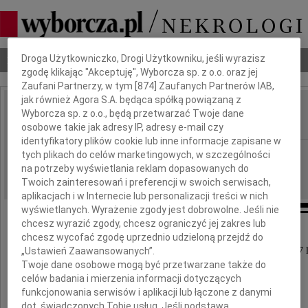
Dbamy o Twoją prywatność
Droga Użytkowniczko, Drogi Użytkowniku, jeśli wyrazisz
Nekrologi
Odeszli
Poradnik pogrzebowy
zgodę klikając "Akceptuję", Wyborcza sp. z o.o. oraz jej
Zaufani Partnerzy, w tym [
874
] Zaufanych Partnerów IAB,
jak również Agora S.A. będąca spółką powiązaną z
Andrzej Ciećwierz
Wyborcza sp. z o.o., będą przetwarzać Twoje dane
IMIĘ I NAZWISKO:
osobowe takie jak adresy IP, adresy e-mail czy
identyfikatory plików cookie lub inne informacje zapisane w
Częstochowa
REGION:
tych plikach do celów marketingowych, w szczególności
na potrzeby wyświetlania reklam dopasowanych do
23.04.2010
DATA EMISJI:
Twoich zainteresowań i preferencji w swoich serwisach,
aplikacjach i w Internecie lub personalizacji treści w nich
wyświetlanych. Wyrażenie zgody jest dobrowolne. Jeśli nie
chcesz wyrazić zgody, chcesz ograniczyć jej zakres lub
chcesz wycofać zgodę uprzednio udzieloną przejdź do
„Ustawień Zaawansowanych”.
W dniu 21 kwietnia 2010 roku zmarł w wieku 77 l
Twoje dane osobowe mogą być przetwarzane także do
ukochany Mąż, Tata i Dziadek
celów badania i mierzenia informacji dotyczących
funkcjonowania serwisów i aplikacji lub łączone z danymi
dot. świadczonych Tobie usług. Jeśli podstawą