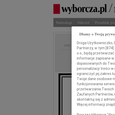
Nekrologi
Odeszli
Poradnik p
Dbamy o Twoją prywa
Droga Użytkowniczko, Dr
IMIĘ I NAZWISKO:
Partnerzy, w tym [
874
]
o.o., będą przetwarzać 
Częstochowa
REGION:
informacje zapisane w
20.01.2017
DATA EMISJI:
dopasowanych do Twoich
personalizacji treści 
ograniczyć jej zakres
Twoje dane osobowe mo
funkcjonowania serwisó
Dziesięć lat temu, 
przetwarzania Twoich da
Zaufanych Partnerów, 
dr in
skontaktuj się z admin
Więcej informacji znaj
Poprzez kliknięcie "Ak