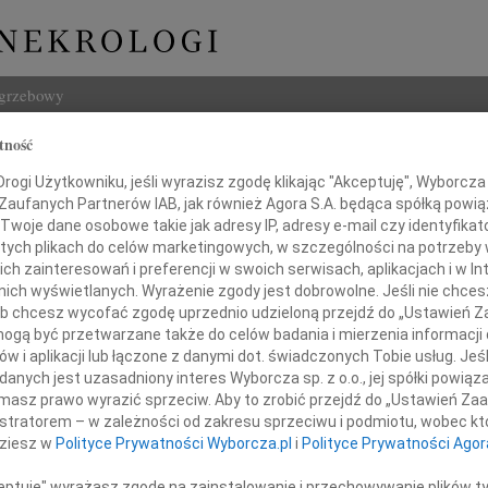
ogrzebowy
tność
Szukaj
ogi Użytkowniku, jeśli wyrazisz zgodę klikając "Akceptuję", Wyborcza sp
Imię i na
 Zaufanych Partnerów IAB, jak również Agora S.A. będąca spółką powi
Twoje dane osobowe takie jak adresy IP, adresy e-mail czy identyfikato
 tych plikach do celów marketingowych, w szczególności na potrzeby 
 zainteresowań i preferencji w swoich serwisach, aplikacjach i w Int
w nich wyświetlanych. Wyrażenie zgody jest dobrowolne. Jeśli nie chce
INNE NE
 lub chcesz wycofać zgodę uprzednio udzieloną przejdź do „Ustawień
22.0
gą być przetwarzane także do celów badania i mierzenia informacji
Wyraz
w i aplikacji lub łączone z danymi dot. świadczonych Tobie usług. Jeś
22 stycznia 2007 roku, zmarł nasz Przyjaciel
Anna 
nych jest uzasadniony interes Wyborcza sp. z o.o., jej spółki powiąza
Wspom
masz prawo wyrazić sprzeciw. Aby to zrobić przejdź do „Ustawień Z
ż. Tadeusz Daniel
Małgo
istratorem – w zależności od zakresu sprzeciwu i podmiotu, wobec któ
Ukoch
dziesz w
Polityce Prywatności Wyborcza.pl
i
Polityce Prywatności Agor
Zygmu
1 lip
ceptuję" wyrażasz zgodę na zainstalowanie i przechowywanie plików t