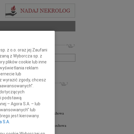
 nekrologów i wspomnień
. z o.o. oraz jej Zaufani
zwisko lub numer ogłoszenia:
ązaną z Wyborcza sp. z
ry plików cookie lub inne
wyświetlania reklam
+ szukanie zaawansowane
ernecie lub
sz wyrazić zgody, chcesz
KROLOGI
 Zaawansowanych”.
6.2026
Częstochowa
 dotyczących
y głębokiego współczucia oraz...
li podstawą
Jagielska
03.11.2025
Częstochowa
nej – Agora S.A. – lub
nienie Tribute dla Pani Sędzi Anny...
aawansowanych” lub
rzata Kołodziejska
02.09.2024
Częstochowa
rego jest kierowany.
ana Siostra i Ciocia Małgorzata...
a S.A.
nt Aleksander Rolat
01.07.2024
Częstochowa
ca - w dniu urodzin błp. Zygmunta...
ypu cookie Wyborczej sp.