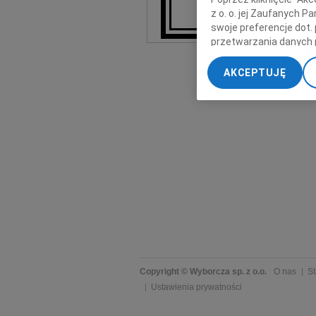
z o. o. jej Zaufanych 
swoje preferencje dot.
przetwarzania danych 
„Ustawienia zaawansow
AKCEPTUJĘ
My, nasi Zaufani Part
dokładnych danych geol
Przechowywanie informa
treści, badnie odbiorcó
Copyright © Wyborcza sp. z o.o.
O nas
St
Ustawienia prywatności