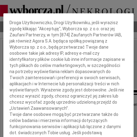
Dbamy o Twoją prywatność
Droga Użytkowniczko, Drogi Użytkowniku, jeśli wyrazisz
Nekrologi
Odeszli
Poradnik pogrzebowy
zgodę klikając "Akceptuję", Wyborcza sp. z o.o. oraz jej
Zaufani Partnerzy, w tym [
874
] Zaufanych Partnerów IAB,
jak również Agora S.A. będąca spółką powiązaną z
Wyborcza sp. z o.o., będą przetwarzać Twoje dane
Zygmunt Bauman
osobowe takie jak adresy IP, adresy e-mail czy
IMIĘ I NAZWISKO:
identyfikatory plików cookie lub inne informacje zapisane w
tych plikach do celów marketingowych, w szczególności
cała Polska
REGION:
na potrzeby wyświetlania reklam dopasowanych do
17.01.2017
DATA EMISJI:
Twoich zainteresowań i preferencji w swoich serwisach,
aplikacjach i w Internecie lub personalizacji treści w nich
wyświetlanych. Wyrażenie zgody jest dobrowolne. Jeśli nie
chcesz wyrazić zgody, chcesz ograniczyć jej zakres lub
chcesz wycofać zgodę uprzednio udzieloną przejdź do
Z głębokim żalem przyjęliśmy wiadomość o śmier
„Ustawień Zaawansowanych”.
Twoje dane osobowe mogą być przetwarzane także do
prof. dr. hab.
celów badania i mierzenia informacji dotyczących
funkcjonowania serwisów i aplikacji lub łączone z danymi
Zygmunta Baumana
dot. świadczonych Tobie usług. Jeśli podstawą