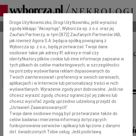
Dbamy o Twoją prywatność
Droga Użytkowniczko, Drogi Użytkowniku, jeśli wyrazisz
Nekrologi
Odeszli
Poradnik pogrzebowy
zgodę klikając "Akceptuję", Wyborcza sp. z o.o. oraz jej
Zaufani Partnerzy, w tym [
872
] Zaufanych Partnerów IAB,
jak również Agora S.A. będąca spółką powiązaną z
Wyborcza sp. z o.o., będą przetwarzać Twoje dane
Przemysław Hniedziewi
osobowe takie jak adresy IP, adresy e-mail czy
IMIĘ I NAZWISKO:
identyfikatory plików cookie lub inne informacje zapisane w
tych plikach do celów marketingowych, w szczególności
cała Polska
REGION:
na potrzeby wyświetlania reklam dopasowanych do
11.01.2017
DATA EMISJI:
Twoich zainteresowań i preferencji w swoich serwisach,
aplikacjach i w Internecie lub personalizacji treści w nich
wyświetlanych. Wyrażenie zgody jest dobrowolne. Jeśli nie
chcesz wyrazić zgody, chcesz ograniczyć jej zakres lub
chcesz wycofać zgodę uprzednio udzieloną przejdź do
„Ustawień Zaawansowanych”.
Odszedł
Twoje dane osobowe mogą być przetwarzane także do
celów badania i mierzenia informacji dotyczących
funkcjonowania serwisów i aplikacji lub łączone z danymi
Przemysław Hniedziewi
dot. świadczonych Tobie usług. Jeśli podstawą