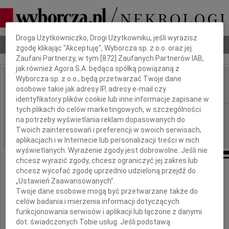
Dbamy o Twoją prywatność
Droga Użytkowniczko, Drogi Użytkowniku, jeśli wyrazisz
Nekrologi
Odeszli
Poradnik pogrzebowy
zgodę klikając "Akceptuję", Wyborcza sp. z o.o. oraz jej
Zaufani Partnerzy, w tym [
872
] Zaufanych Partnerów IAB,
jak również Agora S.A. będąca spółką powiązaną z
Wyborcza sp. z o.o., będą przetwarzać Twoje dane
Zygmunt Bauman
osobowe takie jak adresy IP, adresy e-mail czy
IMIĘ I NAZWISKO:
identyfikatory plików cookie lub inne informacje zapisane w
tych plikach do celów marketingowych, w szczególności
cała Polska
REGION:
na potrzeby wyświetlania reklam dopasowanych do
13.01.2017
DATA EMISJI:
Twoich zainteresowań i preferencji w swoich serwisach,
aplikacjach i w Internecie lub personalizacji treści w nich
wyświetlanych. Wyrażenie zgody jest dobrowolne. Jeśli nie
chcesz wyrazić zgody, chcesz ograniczyć jej zakres lub
chcesz wycofać zgodę uprzednio udzieloną przejdź do
„Ustawień Zaawansowanych”.
Z głębokim smutkiem żegnamy
Twoje dane osobowe mogą być przetwarzane także do
celów badania i mierzenia informacji dotyczących
funkcjonowania serwisów i aplikacji lub łączone z danymi
Zygmunta Baumana
dot. świadczonych Tobie usług. Jeśli podstawą