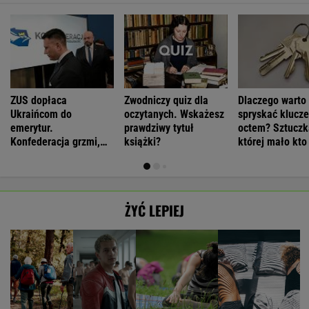
ZUS dopłaca
Zwodniczy quiz dla
Dlaczego warto
Ukraińcom do
oczytanych. Wskażesz
spryskać klucze
emerytur.
prawdziwy tytuł
octem? Sztuczk
Konfederacja grzmi,
książki?
której mało kto
ale zapomina o ważnej
rzeczy
ŻYĆ LEPIEJ