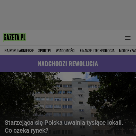
NAJPOPULARNIEJSZE
SPORT.PL
WIADOMOŚCI
FINANSE I TECHNOLOGIA
MOTORYZA
NADCHODZI REWOLUCJA
Starzejąca się Polska uwalnia tysiące lokali.
Co czeka rynek?