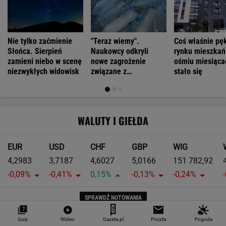
Nie tylko zaćmienie
"Teraz wiemy".
Coś właśnie pę
Słońca. Sierpień
Naukowcy odkryli
rynku mieszkań
zamieni niebo w scenę
nowe zagrożenie
ośmiu miesiąca
niezwykłych widowisk
związane z
stało się
mikroplastikiem
WALUTY I GIEŁDA
EUR
USD
CHF
GBP
WIG
4,2983
3,7187
4,6027
5,0166
151 782,92
-0,09%
-0,41%
0,15%
-0,13%
-0,24%
SPRAWDŹ NOTOWANIA
Notowania dostarcza VIA24ONLINE
Quiz
Wideo
Gazeta.pl
Poczta
Pogoda