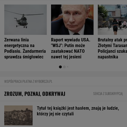
Zerwana linia
Raport wywiadu USA.
Brutalny atak p
energetyczna na
"WSJ": Putin może
Złotymi Tarasa
Podlasiu. Żandarmeria
zaatakować NATO
Policjanci szuk
sprawdza śmigłowiec
nawet tej jesieni
napastnika
WSPÓŁPRACA PŁATNA Z WYBORCZA.PL
ZROZUM, POZNAJ, ODKRYWAJ
SEKCJA Z SUBSKRYPCJĄ
Tytuł tej książki jest hasłem, znają je ludzie,
którzy jej nie czytali