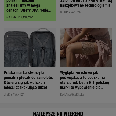
polskim morzem
Salomon teraz z RABATEM. Są
znaleźliśmy w mega
naszpikowane technologiami!
cenach! Strefy SPA robią
OFERTY AVANTI24
wrażenie
MATERIAŁ PROMOCYJNY
Polska marka stworzyła
Wygląda zmysłowo jak
genialny plecak do samolotu.
podwiązka, a to opaska na
Otwiera się jak walizka i
otarcia ud. Letni HIT polskiej
mieści zaskakująco dużo!
marki to wybawienie dla
kobiet!
OFERTY AVANTI24
REKLAMA GABRIELLA
NAJLEPSZE NA WEEKEND