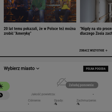
20 lat temu pokazali, że w Polsce też można
"Nigdy na sto proce
zrobić "Amerykę"
dlaczego Zosia zac
ZOBACZ WSZYSTKIE
Wybierz miasto
PEŁNA POGODA
Załaduj ponownie
Jakość powietrza:
-
Ciśnienie:
Opady:
Zachmurzenie:
-
-%
-%