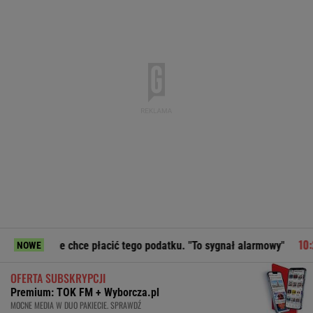
ce płacić tego podatku. "To sygnał alarmowy"
Moby poruszo
NOWE
OFERTA SUBSKRYPCJI
Premium: TOK FM + Wyborcza.pl
MOCNE MEDIA W DUO PAKIECIE. SPRAWDŹ