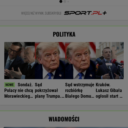
WIĘCEJ NIŻ WYNIK. SUBSKRYBUJ
POLITYKA
Sondaż.
Sąd
Sąd wstrzymuje
Kraków.
Polacy nie chcą
pokrzyżował
rozbiórkę
Łukasz Gibała
Morawieckiego
plany Trumpa.
Białego Domu.
ogłosił start w
w rządzie
"Nie znamy
Trump: "Wstyd"
wyborach na
żadnego
prezydenta
przypadku w
miasta
WIADOMOŚCI
historii"