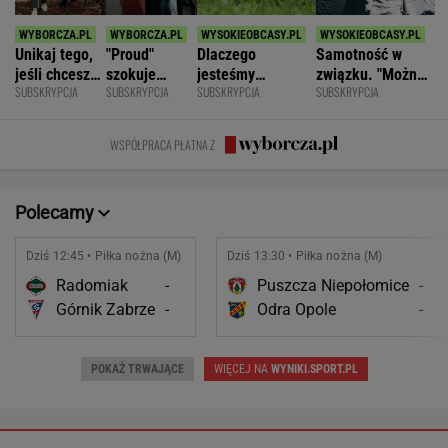
Unikaj tego,
"Proud"
Dlaczego
Samotność w
jeśli chcesz
szokuje
jesteśmy
związku. "Można
SUBSKRYPCJA
SUBSKRYPCJA
SUBSKRYPCJA
SUBSKRYPCJA
znacznie
odważnymi
permanentnie
być kochaną i
opóźnić
scenami.
zmęczeni? "Te
jednocześnie czuć
starczą
Rozmawiamy
same grzechy
się samotną"
WSPÓŁPRACA PŁATNA Z
demencję
z twórcami
główne"
scen
intymnych
Polecamy
Dziś 12:45 • Piłka nożna (M)
Dziś 13:30 • Piłka nożna (M)
Radomiak
-
Puszcza Niepołomice
-
Górnik Zabrze
-
Odra Opole
-
POKAŻ TRWAJĄCE
WIĘCEJ NA
WYNIKI.SPORT.PL