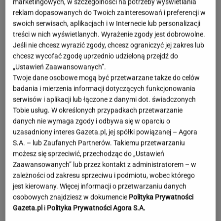
marketingowych, w szczególności na potrzeby wyświetlania
reklam dopasowanych do Twoich zainteresowań i preferencji w
swoich serwisach, aplikacjach i w Internecie lub personalizacji
treści w nich wyświetlanych. Wyrażenie zgody jest dobrowolne.
Jeśli nie chcesz wyrazić zgody, chcesz ograniczyć jej zakres lub
chcesz wycofać zgodę uprzednio udzieloną przejdź do
„Ustawień Zaawansowanych”.
Twoje dane osobowe mogą być przetwarzane także do celów
badania i mierzenia informacji dotyczących funkcjonowania
serwisów i aplikacji lub łączone z danymi dot. świadczonych
Tobie usług. W określonych przypadkach przetwarzanie
danych nie wymaga zgody i odbywa się w oparciu o
uzasadniony interes Gazeta.pl, jej spółki powiązanej – Agora
S.A. – lub Zaufanych Partnerów. Takiemu przetwarzaniu
możesz się sprzeciwić, przechodząc do „Ustawień
Zaawansowanych” lub przez kontakt z administratorem – w
zależności od zakresu sprzeciwu i podmiotu, wobec którego
jest kierowany. Więcej informacji o przetwarzaniu danych
Lewandowska w ogniu krytyki za
osobowych znajdziesz w dokumencie
Polityka Prywatności
wakacje bez dzieci. Hyży się odpaliła
Gazeta.pl
i
Polityka Prywatności Agora S.A.