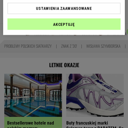
odcinkowe pomiary prędkości. Polski program
USTAWIENIA ZAAWANSOWANE
TOMASZ OKUROWSKI
AKCEPTUJĘ
KACPER
MARTA
DOMINIK
JUSTYNA
Autorzy:
KOLIBABSKI
KORYCKA
SENKOWSKI
BRYCZKOWSKA
PROBLEMY POLSKICH SIATKARZY
ZNAK Z '30'
WISŁAWA SZYMBORSKA
LETNIE OKAZJE
Bestsellerowe hotele nad
Buty francuskiej marki