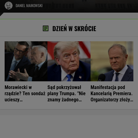
DANIEL MAIKOWSKI
DZIEŃ W SKRÓCIE
Morawiecki w
Sąd pokrzyżował
Manifestacja pod
rządzie? Ten sondaż
plany Trumpa. "Nie
Kancelarią Premiera.
ucieszy
znamy żadnego
Organizatorzy złożyli
Kaczyńskiego
przypadku w historii"
petycję