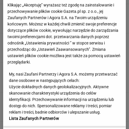
Klikając „Akceptuję” wyrażasz też zgodę na zainstalowanie i
Tak Nawrocki wymyka się spod
przechowywanie plików cookie Gazeta.pl sp. z o.o., jej
kontroli PiS. "Znalazł się w pułapce"
Zaufanych Partnerów i Agora S.A. na Twoim urządzeniu
końcowym. Możesz w każdej chwili zmienić swoje preferencje
SUBSKRYPCJA
dotyczące plików cookie, wywołując narzędzie do zarządzania
twoimi preferencjami dot. przetwarzania danych poprzez
Quiz. Gdzie leży Kapsztad, a gdzie Zurych? To
odnośnik „Ustawienia prywatności ” w stopce serwisu i
test dla wyjadaczy!
przechodząc do „Ustawień Zaawansowanych”. Zmiana
ustawień plików cookie możliwa jest także za pomocą ustawień
przeglądarki.
To nie droga na skróty. Matka pokazuje, jak
My, nasi Zaufani Partnerzy i Agora S.A. możemy przetwarzać
naprawdę wygląda edukacja domowa
dane osobowe w następujących celach:
MATERIAŁ PROMOCYJNY
Użycie dokładnych danych geolokalizacyjnych. Aktywne
skanowanie charakterystyki urządzenia do celów
Partnerka Litewki po jego
identyfikacji. Przechowywanie informacji na urządzeniu lub
śmierci: Niektórzy zlecieli się jak sępy
dostęp do nich. Spersonalizowane reklamy i treści, pomiar
reklam i treści, badnie odbiorców i ulepszanie usług.
SUBSKRYPCJA
Lista Zaufanych Partnerów
Oto darmowy sposób na