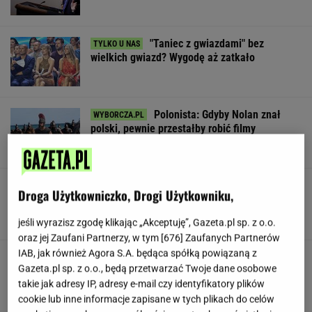
"Taniec z gwiazdami" bez
wielkich gwiazd? Wygodę aż zatkało
Polonista: Gdyby Nolan znał
polski, pewnie przestałby robić filmy
SUBSKRYPCJA
Dostałeś taki list z banku? Lepiej go nie
Droga Użytkowniczko, Drogi Użytkowniku,
ignorować
jeśli wyrazisz zgodę klikając „Akceptuję”, Gazeta.pl sp. z o.o.
oraz jej Zaufani Partnerzy, w tym [
676
] Zaufanych Partnerów
IAB, jak również Agora S.A. będąca spółką powiązaną z
Trudno uwierzyć w to, co zrobił Hurkacz w
Gazeta.pl sp. z o.o., będą przetwarzać Twoje dane osobowe
Montrealu. Miał już piłki meczowe
takie jak adresy IP, adresy e-mail czy identyfikatory plików
cookie lub inne informacje zapisane w tych plikach do celów