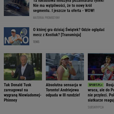
Ta luksusowa limuzyna pozamiatała rynek!
Nie ma wątpliwości, że to nowy król
segmentu. I jeszcze ta oferta - WOW!
MATERIAŁ PROMOCYJNY
O której gra dzisiaj Świątek? Gdzie oglądać
mecz z Kostiuk? [Transmisja]
TENIS
Tak Donald Tusk
Absolutna sensacja w
Rosj
zareagował na
Toronto! Andriejewa
wraca, ale do P
wygraną Niewiadomej-
odpada w III rundzie!
nie przyleci. Po
Phinney
siatkarze reagu
rozumiem"
SUBSKRYPCJA