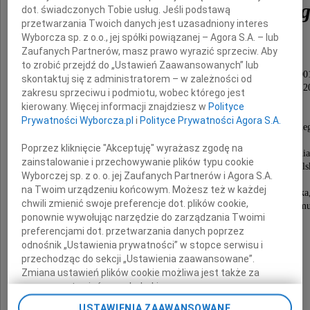
Longina Komołowskie
dot. świadczonych Tobie usług. Jeśli podstawą
przetwarzania Twoich danych jest uzasadniony interes
Wyborcza sp. z o.o., jej spółki powiązanej – Agora S.A. – lub
Posła na Sejm RP III i VI kadencji,
Zaufanych Partnerów, masz prawo wyrazić sprzeciw. Aby
Ministra Pracy w latach 1997 - 2001,
to zrobić przejdź do „Ustawień Zaawansowanych” lub
Wiceprezesa Rady Ministrów w latach 1999 - 200
skontaktuj się z administratorem – w zależności od
Prezesa Polskiego Komitetu Paraolimpijskiego w latach 2
zakresu sprzeciwu i podmiotu, wobec którego jest
Prezesa Stowarzyszenia Wspólnota Polska,
kierowany. Więcej informacji znajdziesz w
Polityce
Wieloletniego Przewodniczącego Zarządu
Prywatności Wyborcza.pl
i
Polityce Prywatności Agora S.A.
Regionu "NSZZ" Solidarność Pomorza Zachodnie
cenionego polityka odznaczonego
Poprzez kliknięcie "Akceptuję" wyrażasz zgodę na
Krzyżem Komandorskim z Gwiazdą Orderu Odrodzenia 
zainstalowanie i przechowywanie plików typu cookie
Krzyżem Komandorskim Orderu Odrodzenia Pols
Wyborczej sp. z o. o. jej Zaufanych Partnerów i Agora S.A.
i Krzyżem Wolności i Solidarności,
na Twoim urządzeniu końcowym. Możesz też w każdej
wspaniałego, serdecznego i otwartego Człowieka
chwili zmienić swoje preferencje dot. plików cookie,
w pełni oddanego Polsce i Pomorzu Zachodniemu
ponownie wywołując narzędzie do zarządzania Twoimi
preferencjami dot. przetwarzania danych poprzez
odnośnik „Ustawienia prywatności” w stopce serwisu i
przechodząc do sekcji „Ustawienia zaawansowane”.
Zmiana ustawień plików cookie możliwa jest także za
pomocą ustawień przeglądarki.
USTAWIENIA ZAAWANSOWANE