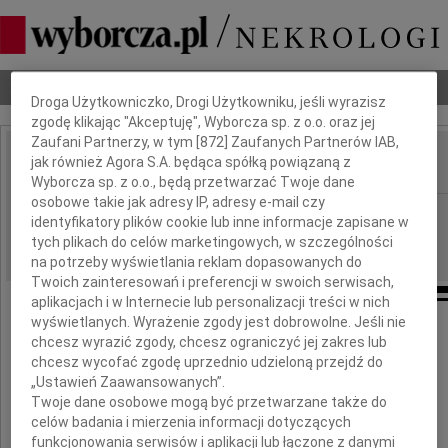
Dbamy o Twoją prywatność
Nekrologi
Odeszli
Poradnik pogrzebowy
Droga Użytkowniczko, Drogi Użytkowniku, jeśli wyrazisz
zgodę klikając "Akceptuję", Wyborcza sp. z o.o. oraz jej
Zaufani Partnerzy, w tym [
872
] Zaufanych Partnerów IAB,
jak również Agora S.A. będąca spółką powiązaną z
IMIĘ I NAZWISKO:
Wyborcza sp. z o.o., będą przetwarzać Twoje dane
osobowe takie jak adresy IP, adresy e-mail czy
Szczecin
REGION:
identyfikatory plików cookie lub inne informacje zapisane w
05.01.2017
tych plikach do celów marketingowych, w szczególności
DATA EMISJI:
na potrzeby wyświetlania reklam dopasowanych do
Twoich zainteresowań i preferencji w swoich serwisach,
aplikacjach i w Internecie lub personalizacji treści w nich
wyświetlanych. Wyrażenie zgody jest dobrowolne. Jeśli nie
Z głębokim smutkiem i żalem
chcesz wyrazić zgody, chcesz ograniczyć jej zakres lub
przyjęliśmy wiadomość o śmierci
chcesz wycofać zgodę uprzednio udzieloną przejdź do
„Ustawień Zaawansowanych”.
Twoje dane osobowe mogą być przetwarzane także do
celów badania i mierzenia informacji dotyczących
funkcjonowania serwisów i aplikacji lub łączone z danymi