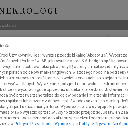
ogrzebowy
Szukaj
tność
nder Koj
Imię i na
ogi Użytkowniku, jeśli wyrazisz zgodę klikając "Akceptuję", Wyborcza sp
 Zaufanych Partnerów IAB, jak również Agora S.A. będąca spółką powi
Twoje dane osobowe takie jak adresy IP, adresy e-mail czy identyfikato
 tych plikach do celów marketingowych, w szczególności na potrzeby 
INNE NE
 zainteresowań i preferencji w swoich serwisach, aplikacjach i w Int
w nich wyświetlanych. Wyrażenie zgody jest dobrowolne. Jeśli nie chce
Małgo
 lub chcesz wycofać zgodę uprzednio udzieloną przejdź do „Ustawień
Z głę
gą być przetwarzane także do celów badania i mierzenia informacji
Marta
w i aplikacji lub łączone z danymi dot. świadczonych Tobie usług. Jeś
Z głę
ębokim smutkiem przyjęliśmy
nych jest uzasadniony interes Wyborcza sp. z o.o., jej spółki powiąza
Stani
masz prawo wyrazić sprzeciw. Aby to zrobić przejdź do „Ustawień Z
wiadomość o śmierci
Z głę
istratorem – w zależności od zakresu sprzeciwu i podmiotu, wobec któ
Adam 
dziesz w
Polityce Prywatności Wyborcza.pl
i
Polityce Prywatności Agor
Zarzą