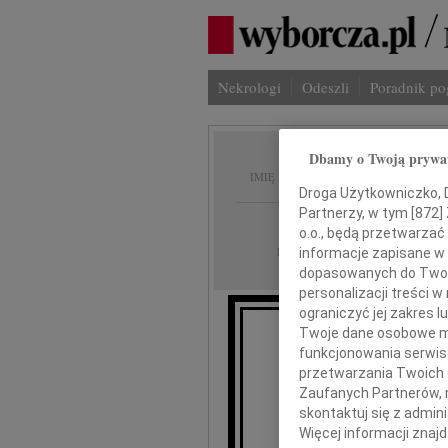
Nekrologi
Odeszli
Poradnik p
Dbamy o Twoją prywa
Aleksa
IMIĘ I NAZWISKO:
Droga Użytkowniczko, Dr
Partnerzy, w tym [
872
]
cała Polska
REGION:
o.o., będą przetwarzać 
04.01.2017
DATA EMISJI:
informacje zapisane w
dopasowanych do Twoich
personalizacji treści 
ograniczyć jej zakres
Twoje dane osobowe mo
funkcjonowania serwisó
Z gł
przetwarzania Twoich da
Zaufanych Partnerów, 
skontaktuj się z admin
Więcej informacji znaj