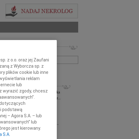
 nekrologów i wspomnień
zwisko lub numer ogłoszenia:
. z o.o. oraz jej Zaufani
ązaną z Wyborcza sp. z
+ szukanie zaawansowane
ry plików cookie lub inne
wyświetlania reklam
KROLOGI
ernecie lub
sz wyrazić zgody, chcesz
rzata Kościelska
06.08.2026
cała Polska
 Zaawansowanych”.
bokim smutkiem żegnam Panią Profesor...
 dotyczących
 Rytel
31.07.2026
cała Polska
li podstawą
bokim żalem w sercu żegnamy naszą...
nej – Agora S.A. – lub
sław Gomułka
27.07.2026
cała Polska
aawansowanych” lub
bokim żalem przyjęliśmy wiadomość o...
rego jest kierowany.
Pilecki
17.07.2026
cała Polska
a S.A.
d Podkarpackiego Stowarzyszenia...