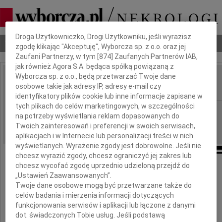
Dbamy o Twoją prywatność
Droga Użytkowniczko, Drogi Użytkowniku, jeśli wyrazisz
Nekrologi
Odeszli
Poradnik pogrzebowy
zgodę klikając "Akceptuję", Wyborcza sp. z o.o. oraz jej
Zaufani Partnerzy, w tym [
874
] Zaufanych Partnerów IAB,
jak również Agora S.A. będąca spółką powiązaną z
Wyborcza sp. z o.o., będą przetwarzać Twoje dane
Jan Krycki
osobowe takie jak adresy IP, adresy e-mail czy
IMIĘ I NAZWISKO:
identyfikatory plików cookie lub inne informacje zapisane w
tych plikach do celów marketingowych, w szczególności
cała Polska
REGION:
na potrzeby wyświetlania reklam dopasowanych do
05.01.2017
DATA EMISJI:
Twoich zainteresowań i preferencji w swoich serwisach,
aplikacjach i w Internecie lub personalizacji treści w nich
wyświetlanych. Wyrażenie zgody jest dobrowolne. Jeśli nie
chcesz wyrazić zgody, chcesz ograniczyć jej zakres lub
chcesz wycofać zgodę uprzednio udzieloną przejdź do
„Ustawień Zaawansowanych”.
W dniu 27 grudnia 2016 roku zmarł
Twoje dane osobowe mogą być przetwarzane także do
celów badania i mierzenia informacji dotyczących
funkcjonowania serwisów i aplikacji lub łączone z danymi
prof. Jan Krycki
dot. świadczonych Tobie usług. Jeśli podstawą