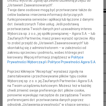
chcesz wycofać zgodę uprzednio udzieloną przejdź do
„Ustawień Zaawansowanych”.
Twoje dane osobowe mogą być przetwarzane także do
celów badania i mierzenia informacji dotyczących
Inne kondolencje
funkcjonowania serwisów i aplikacji lub łączone z danymi
dot. świadczonych Tobie usług. Jeśli podstawą
przetwarzania Twoich danych jest uzasadniony interes
Wyborcza sp. z o.o., jej spółki powiązanej – Agora S.A. – lub
Wyrazy głębokiego współczucia z powodu tragicznej śmierci Pawła Wypycha skład
Polskiego Towarzystwa Pracowników Socjalnych
Zaufanych Partnerów, masz prawo wyrazić sprzeciw. Aby
to zrobić przejdź do „Ustawień Zaawansowanych” lub
skontaktuj się z administratorem – w zależności od
zakresu sprzeciwu i podmiotu, wobec którego jest
Pawłowi Wypychowi Ogniska już dogasa blask, braterski zwiążmy krąg. W wieczorne
kierowany. Więcej informacji znajdziesz w
Polityce
ostatni uścisk rąk... Czuwaj! Przyjaciele z 82 WDHiZ
Prywatności Wyborcza.pl
i
Polityce Prywatności Agora S.A.
Poprzez kliknięcie "Akceptuję" wyrażasz zgodę na
Małgosi Wypych oraz całej Rodzinie składamy serdeczne wyrazy współczucia z powo
zainstalowanie i przechowywanie plików typu cookie
Wypycha koleżanki i koledzy z Prokuratorii Generalnej Skarbu Państwa
Wyborczej sp. z o. o. jej Zaufanych Partnerów i Agora S.A.
na Twoim urządzeniu końcowym. Możesz też w każdej
chwili zmienić swoje preferencje dot. plików cookie,
Wyrazy głębokiego żalu i współczucia Małgosi, Zuzi, Krzysiowi i najbliższej Rodzin
ponownie wywołując narzędzie do zarządzania Twoimi
Pawła Wypycha składają Elżbieta i Andrzej Olszewscy z dziećmi
preferencjami dot. przetwarzania danych poprzez
odnośnik „Ustawienia prywatności” w stopce serwisu i