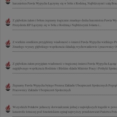
harcmistrza Pawła Wypycha Łączymy się w bólu z Rodziną, Najbliższymi i całą Braci
Z głębokim żalem i bólem żegnamy tragicznie zmarłego druha harcmistrza Pawła Wy
Prezydenta RP Łączymy się w bólu z Rodziną i Najbliższymi Jolanta i...
Z wielkim smutkiem przyjęliśmy wiadomość o śmierci Pawła Wypycha wielkiego Prz
Zmarłego wyrazy głębokiego współczucia składają wychowankowie i pracownicy
Z głębokim żalem przyjęłam wiadomość o tragicznej śmierci Pawła Wypycha Łącząc
najgłębszego współczucia Rodzinie i Bliskim składa Minister Pracy i Polityki Społecz
Żegnamy Pawła Wypycha byłego Prezesa Zakładu Ubezpieczeń Społecznych Pogrąże
Pracownicy Zakładu Ubezpieczeń Społecznych
Wszystkich Polaków jednoczy doświadczenie jednej z największych tragedii w powoj
katastrofie lotniczej pod Smoleńskiem zginął najwyższy przedstawiciel Państwa Polsk