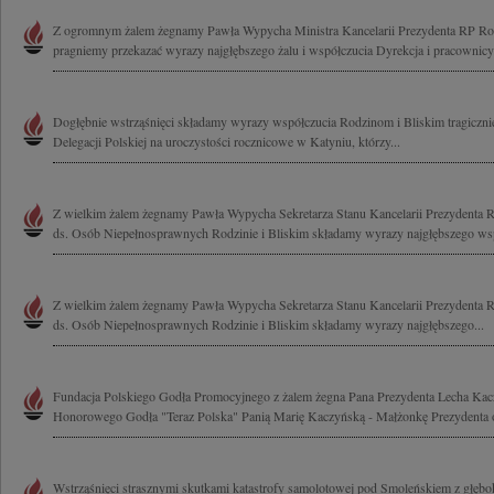
Z ogromnym żalem żegnamy Pawła Wypycha Ministra Kancelarii Prezydenta RP Rod
pragniemy przekazać wyrazy najgłębszego żalu i współczucia Dyrekcja i pracownicy 
Dogłębnie wstrząśnięci składamy wyrazy współczucia Rodzinom i Bliskim tragicznie
Delegacji Polskiej na uroczystości rocznicowe w Katyniu, którzy...
Z wielkim żalem żegnamy Pawła Wypycha Sekretarza Stanu Kancelarii Prezydenta
ds. Osób Niepełnosprawnych Rodzinie i Bliskim składamy wyrazy najgłębszego wspó
Z wielkim żalem żegnamy Pawła Wypycha Sekretarza Stanu Kancelarii Prezydenta 
ds. Osób Niepełnosprawnych Rodzinie i Bliskim składamy wyrazy najgłębszego...
Fundacja Polskiego Godła Promocyjnego z żalem żegna Pana Prezydenta Lecha Kac
Honorowego Godła "Teraz Polska" Panią Marię Kaczyńską - Małżonkę Prezydenta 
Wstrząśnięci strasznymi skutkami katastrofy samolotowej pod Smoleńskiem z głęb