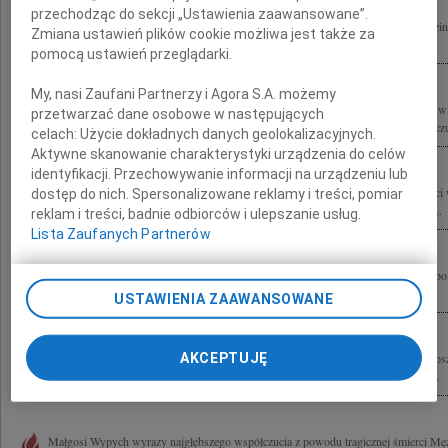
przechodząc do sekcji „Ustawienia zaawansowane”.
Wyrazy głębokiego żalu i współczucia Małgosi, Zuzi, Krzysiowi i najbliższej Rodzin
Zmiana ustawień plików cookie możliwa jest także za
Pawła Wypycha składają Elżbieta i Andrzej Olszewscy z dziećmi
pomocą ustawień przeglądarki.
My, nasi Zaufani Partnerzy i Agora S.A. możemy
Rodzinie tragicznie zmarłego w katastrofie lotniczej pod Smoleńskiem w dniu 10 kw
przetwarzać dane osobowe w następujących
Wypycha Sekretarza Stanu w Kancelarii Prezydenta RP wyrazy głębokiego współczuc
celach:
Użycie dokładnych danych geolokalizacyjnych.
Aktywne skanowanie charakterystyki urządzenia do celów
identyfikacji. Przechowywanie informacji na urządzeniu lub
Żonie i najbliższej Rodzinie Pana Pawła Wypycha z powodu Jego tragicznej śmierci
dostęp do nich. Spersonalizowane reklamy i treści, pomiar
składają Dyrekcja i pracownicy Domu Pomocy Społecznej w Warszawie, przy ul....
reklam i treści, badnie odbiorców i ulepszanie usług.
Lista Zaufanych Partnerów
Łącząc się w żalu i bólu, żegnamy Pawła Wypycha Rodzinie składamy wyrazy głęb
socjalni Polskie Towarzystwo Pracowników Socjalnych Oddział Warszawski
USTAWIENIA ZAAWANSOWANE
AKCEPTUJĘ
"Jest taka cierpienia granica, za którą się uśmiech pogodny zaczyna." Czesław Mi
Pawła Wypycha Sekretarza Stanu w Kancelarii Prezydenta RP, byłego Dyrektora...
Małgosi Wypych wyrazy najgłębszego współczucia z powodu tragicznej śmierci Mę