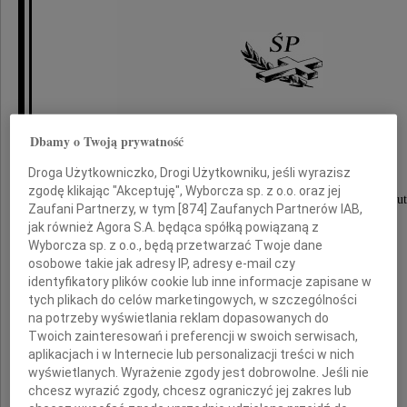
Paweł Wypych
Dbamy o Twoją prywatność
Droga Użytkowniczko, Drogi Użytkowniku, jeśli wyrazisz
zgodę klikając "Akceptuję", Wyborcza sp. z o.o. oraz jej
Odszedł na zawsze i pozostawił nas w wielkim smut
Zaufani Partnerzy, w tym [
874
] Zaufanych Partnerów IAB,
jak również Agora S.A. będąca spółką powiązaną z
Wyborcza sp. z o.o., będą przetwarzać Twoje dane
Jego Najbliższym
osobowe takie jak adresy IP, adresy e-mail czy
identyfikatory plików cookie lub inne informacje zapisane w
tych plikach do celów marketingowych, w szczególności
na potrzeby wyświetlania reklam dopasowanych do
przekazujemy
Twoich zainteresowań i preferencji w swoich serwisach,
najserdeczniejsze wyrazy współczucia
aplikacjach i w Internecie lub personalizacji treści w nich
wyświetlanych. Wyrażenie zgody jest dobrowolne. Jeśli nie
chcesz wyrazić zgody, chcesz ograniczyć jej zakres lub
Marzena, Tomasz i Zuzia Kaplińscy