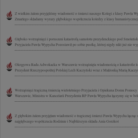
Z wielkim żalem przyjęliśmy wiadomość o śmierci naszego Kolegi z klasy Pawła Wy
Zmarłego składamy wyrazy głębokiego współczucia koledzy z klasy humanistyczne
Głęboko wstrząśnięci i poruszeni katastrofą samolotu prezydenckiego pod Smoleńs
Przyjaciela Pawła Wypycha Pozostawił po sobie pustkę, której nigdy nikt już nie wype
Okręgowa Rada Adwokacka w Warszawie wstrząśnięta wiadomością o katastrofie lotn
Prezydent Rzeczypospolitej Polskiej Lech Kaczyński wraz z Małżonką Marią Kaczyńs
Wstrząśnięci tragiczną śmiercią wieloletniego Przyjaciela i Opiekuna Domu Pomoc
Warszawie, Ministra w Kancelarii Prezydenta RP Pawła Wypycha łączymy się w bólu
Z głębokim żalem przyjęłam wiadomość o tragicznej śmierci Pawła Wypycha łącząc 
najgłębszego współczucia Rodzinie i Najbliższym składa Ania Gorzkoś