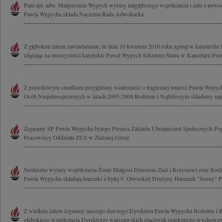
Pani apl. adw. Małgorzacie Wypych wyrazy najgłębszego współczucia i żalu z powod
Pawła Wypycha składa Naczelna Rada Adwokacka
Z głębokim żalem zawiadamiam, że dnia 10 kwietnia 2010 roku zginął w katastrofie 
zdążając na uroczystości katyńskie Paweł Wypych Sekretarz Stanu w Kancelarii Prez
Z prawdziwym smutkiem przyjęliśmy wiadomość o tragicznej śmierci Pawła Wypyc
Osób Niepełnosprawnych w latach 2005-2006 Rodzinie i Najbliższym składamy najs
Żegnamy ŚP Pawła Wypycha byłego Prezesa Zakładu Ubezpieczeń Społecznych Pog
Pracownicy Oddziału ZUS w Zielonej Górze
Serdeczne wyrazy współczucia Żonie Małgosi Dzieciom Zuzi i Krzysiowi oraz Rodz
Pawła Wypycha składają harcerki z byłej 9. Otwockiej Drużyny Harcerek "Sosny" Pa
Z wielkim żalem żegnamy naszego dawnego Dyrektora Pawła Wypycha Rodzinie i 
głębokiego współczucia Dyrektorzy warszawskich placówek opiekuńczo-wychowa