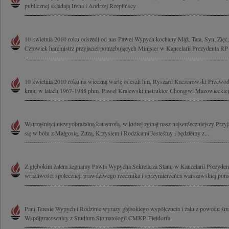
publicznej składają Irena i Andrzej Rzeplińscy
10 kwietnia 2010 roku odszedł od nas Paweł Wypych kochany Mąż, Tata, Syn, Zięć,
Człowiek harcmistrz przyjaciel potrzebujących Minister w Kancelarii Prezydenta RP
10 kwietnia 2010 roku na wieczną wartę odeszli hm. Ryszard Kaczorowski Przewo
kraju w latach 1967-1988 phm. Paweł Krajewski instruktor Chorągwi Mazowieckiej
Wstrząśnięci niewyobrażalną katastrofą, w której zginął nasz najserdeczniejszy Prz
się w bólu z Małgosią, Zuzą, Krzysiem i Rodzicami Jesteśmy i będziemy z...
Z głębokim żalem żegnamy Pawła Wypycha Sekretarza Stanu w Kancelarii Prezyden
wrażliwości społecznej, prawdziwego rzecznika i sprzymierzeńca warszawskiej pomo
Pani Teresie Wypych i Rodzinie wyrazy głębokiego współczucia i żalu z powodu śmi
Współpracownicy z Studium Stomatologii CMKP-Fieldorfa