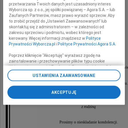
przetwarzania Twoich danych jest uzasadniony interes
Wyborcza sp. z o.o., jej spółki powiązanej – Agora S.A. – lub
Zofia Kolendo
Zaufanych Partnerów, masz prawo wyrazić sprzeciw. Aby
to zrobić przejdź do „Ustawień Zaawansowanych” lub
skontaktuj się z administratorem – w zależności od
zakresu sprzeciwu i podmiotu, wobec którego jest
sybiraczka
kierowany. Więcej informacji znajdziesz w
Polityce
Prywatności Wyborcza.pl
i
Polityce Prywatności Agora S.A.
Uroczystości pogrzebowe odbędą się
Poprzez kliknięcie "Akceptuję" wyrażasz zgodę na
23 kwietnia 2010 roku o godzinie 11.00
zainstalowanie i przechowywanie plików typu cookie
Wyborczej sp. z o. o. jej Zaufanych Partnerów i Agora S.A.
w kościele św. Marii Magdaleny na Wawrzyszewi
na Twoim urządzeniu końcowym. Możesz też w każdej
USTAWIENIA ZAAWANSOWANE
po czym Urna z Prochami zostanie złożona
chwili zmienić swoje preferencje dot. plików cookie,
do grobu rodzinnego na miejscowym cmentarzu.
ponownie wywołując narzędzie do zarządzania Twoimi
preferencjami dot. przetwarzania danych poprzez
AKCEPTUJĘ
odnośnik „Ustawienia prywatności” w stopce serwisu i
córka i syn
przechodząc do sekcji „Ustawienia zaawansowane”.
z rodziną
Zmiana ustawień plików cookie możliwa jest także za
pomocą ustawień przeglądarki.
Prosimy o nieskładanie kondolencji.
My, nasi Zaufani Partnerzy i Agora S.A. możemy