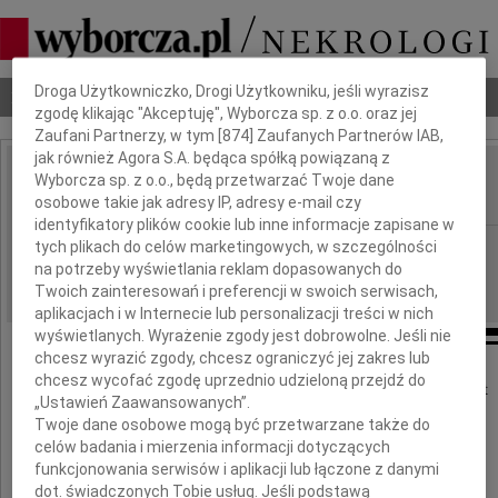
Dbamy o Twoją prywatność
Droga Użytkowniczko, Drogi Użytkowniku, jeśli wyrazisz
Nekrologi
Odeszli
Poradnik pogrzebowy
zgodę klikając "Akceptuję", Wyborcza sp. z o.o. oraz jej
Zaufani Partnerzy, w tym [
874
] Zaufanych Partnerów IAB,
jak również Agora S.A. będąca spółką powiązaną z
Zofia Kolendo
Wyborcza sp. z o.o., będą przetwarzać Twoje dane
IMIĘ I NAZWISKO:
osobowe takie jak adresy IP, adresy e-mail czy
identyfikatory plików cookie lub inne informacje zapisane w
Łódź
tych plikach do celów marketingowych, w szczególności
REGION:
na potrzeby wyświetlania reklam dopasowanych do
22.04.2010
DATA EMISJI:
Twoich zainteresowań i preferencji w swoich serwisach,
aplikacjach i w Internecie lub personalizacji treści w nich
wyświetlanych. Wyrażenie zgody jest dobrowolne. Jeśli nie
chcesz wyrazić zgody, chcesz ograniczyć jej zakres lub
chcesz wycofać zgodę uprzednio udzieloną przejdź do
18 kwietnia 2010 roku zmarła w wieku 88 lat
„Ustawień Zaawansowanych”.
Twoje dane osobowe mogą być przetwarzane także do
celów badania i mierzenia informacji dotyczących
funkcjonowania serwisów i aplikacji lub łączone z danymi
dot. świadczonych Tobie usług. Jeśli podstawą