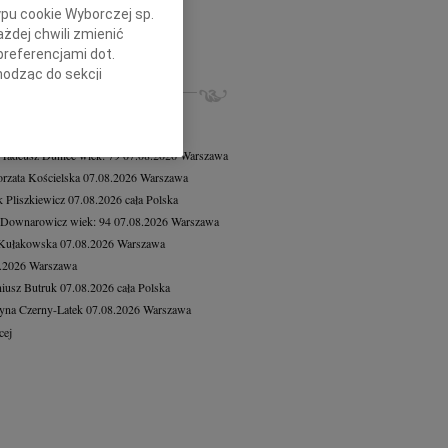
ej Mikołajewski
23.07.2026
Łódź
ypu cookie Wyborczej sp.
bokim żalem żegnamy Śp. Andrzeja...
żdej chwili zmienić
preferencjami dot.
cej
hodząc do sekcji
ZE NEKROLOGI, KONDOLENCJE
stawień przeglądarki.
8.2026
Warszawa
8.2026
Warszawa
h celach:
Użycie
lów identyfikacji.
 Tadeusz Duniec
wiek: 79
07.08.2026
Warszawa
ści, pomiar reklam i
rzata Kościelska
07.08.2026
Warszawa
 Pliszkiewicz
07.08.2026
cała Polska
 Downarowicz
wiek: 94
07.08.2026
Warszawa
 Kułakowska
07.08.2026
Warszawa
8.2026
Warszawa
iusz Butruk
07.08.2026
cała Polska
yna Czerny-Latek
07.08.2026
Warszawa
cej