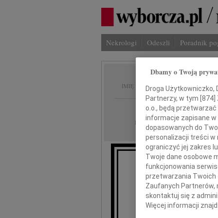
Nekrologi
Odeszli
Poradnik p
Dbamy o Twoją prywa
Józef L
IMIĘ I NAZWISKO:
Droga Użytkowniczko, Dr
Partnerzy, w tym [
874
]
Łódź
o.o., będą przetwarzać 
REGION:
informacje zapisane w
17.09.2009
DATA EMISJI:
dopasowanych do Twoich
personalizacji treści 
ograniczyć jej zakres
Twoje dane osobowe mo
funkcjonowania serwisó
Z głębokim smu
przetwarzania Twoich da
Zaufanych Partnerów, 
skontaktuj się z admin
Więcej informacji znaj