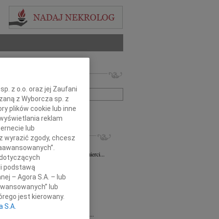
 nekrologów i wspomnień
zwisko lub numer ogłoszenia:
. z o.o. oraz jej Zaufani
ązaną z Wyborcza sp. z
ry plików cookie lub inne
+ szukanie zaawansowane
wyświetlania reklam
ernecie lub
KROLOGI
sz wyrazić zgody, chcesz
sz Gapiński
03.08.2026
Łódź
 Zaawansowanych”.
ym żalem przyjęliśmy wiadomość o śmierci...
 dotyczących
7.2026
Łódź
li podstawą
y głębokiego współczucia dla...
nej – Agora S.A. – lub
7.2026
Łódź
aawansowanych” lub
y współczucia Pani Janinie...
rego jest kierowany.
7.2026
Łódź
a S.A.
Joannie Nowińskiej wyrazy głębokiego...