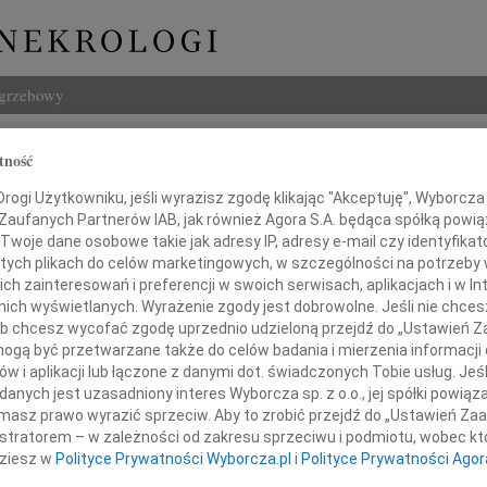
ogrzebowy
Szukaj
tność
elito
Imię i na
ogi Użytkowniku, jeśli wyrazisz zgodę klikając "Akceptuję", Wyborcza sp
 Zaufanych Partnerów IAB, jak również Agora S.A. będąca spółką powi
Twoje dane osobowe takie jak adresy IP, adresy e-mail czy identyfikato
 tych plikach do celów marketingowych, w szczególności na potrzeby 
 zainteresowań i preferencji w swoich serwisach, aplikacjach i w Int
INNE NE
w nich wyświetlanych. Wyrażenie zgody jest dobrowolne. Jeśli nie chce
Tadeu
 lub chcesz wycofać zgodę uprzednio udzieloną przejdź do „Ustawień
Z duż
gą być przetwarzane także do celów badania i mierzenia informacji
31.0
w i aplikacji lub łączone z danymi dot. świadczonych Tobie usług. Jeś
tkiem przyjęliśmy wiadomość o śmierci
Wyraz
nych jest uzasadniony interes Wyborcza sp. z o.o., jej spółki powiąza
29.0
masz prawo wyrazić sprzeciw. Aby to zrobić przejdź do „Ustawień Z
Wyraz
istratorem – w zależności od zakresu sprzeciwu i podmiotu, wobec któ
27.0
dziesz w
Polityce Prywatności Wyborcza.pl
i
Polityce Prywatności Agor
Pani 