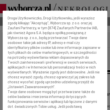
Dbamy o Twoją prywatność
Droga Użytkowniczko, Drogi Użytkowniku, jeśli wyrazisz
Nekrologi
Odeszli
Poradnik pogrzebowy
zgodę klikając "Akceptuję", Wyborcza sp. z o.o. oraz jej
Zaufani Partnerzy, w tym [
874
] Zaufanych Partnerów IAB,
jak również Agora S.A. będąca spółką powiązaną z
Wyborcza sp. z o.o., będą przetwarzać Twoje dane
osobowe takie jak adresy IP, adresy e-mail czy
IMIĘ I NAZWISKO:
identyfikatory plików cookie lub inne informacje zapisane w
Łódź
tych plikach do celów marketingowych, w szczególności
REGION:
na potrzeby wyświetlania reklam dopasowanych do
22.04.2010
DATA EMISJI:
Twoich zainteresowań i preferencji w swoich serwisach,
aplikacjach i w Internecie lub personalizacji treści w nich
wyświetlanych. Wyrażenie zgody jest dobrowolne. Jeśli nie
chcesz wyrazić zgody, chcesz ograniczyć jej zakres lub
Pani
chcesz wycofać zgodę uprzednio udzieloną przejdź do
„Ustawień Zaawansowanych”.
Twoje dane osobowe mogą być przetwarzane także do
profesor Irenie Wisełce-Cieśla
celów badania i mierzenia informacji dotyczących
funkcjonowania serwisów i aplikacji lub łączone z danymi
wyrazy głębokiego współczucia z powodu śmierc
dot. świadczonych Tobie usług. Jeśli podstawą